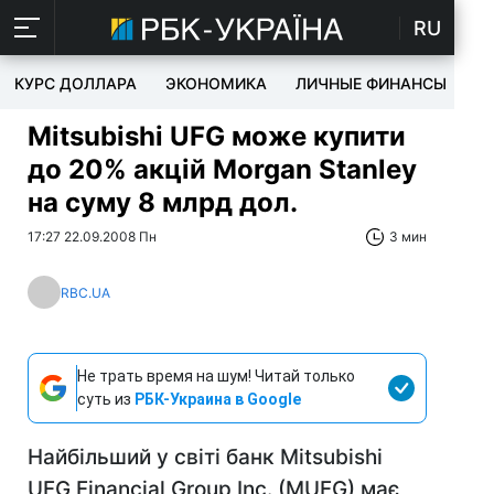
RU
КУРС ДОЛЛАРА
ЭКОНОМИКА
ЛИЧНЫЕ ФИНАНСЫ
T
Mitsubishi UFG може купити
до 20% акцій Morgan Stanley
на суму 8 млрд дол.
17:27 22.09.2008 Пн
3 мин
RBC.UA
Не трать время на шум! Читай только
суть из
РБК-Украина в Google
Найбільший у світі банк Mitsubishi
UFG Financial Group Inc. (MUFG) має