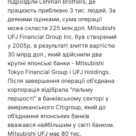
підрозділи Lehman Brothers, де
працюють приблизно 3 тис. людей. За
деякими оцінками, сума операції
може скласти 225 млн дол. Mitsubishi
UFJ Financial Group Inc. був створений
у 2005р. в результаті злиття вартістю
30 млрд дол., який здійснили два
крупні японські банки - Mitsubishi
Tokyo Financial Group і UFJ Holdings.
Після завершення операції об'єднана
корпорація відібрала "пальму
першості" в банківському секторі у
американського Citigroup, який до
об'єднання японських банків
вважався найбільшим у світі банком.
Mitsubishi UFJ має 80 тис.