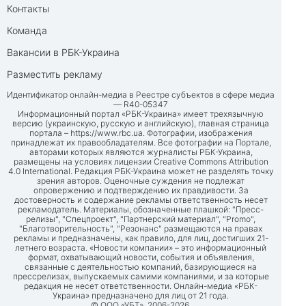
Контакты
Команда
Вакансии в РБК-Украина
Разместить рекламу
Идентификатор онлайн-медиа в Реестре субъектов в сфере медиа
— R40-05347
Информационный портал «РБК-Украина» имеет трехязычную
версию (украинскую, русскую и английскую), главная страница
портала –
https://www.rbc.ua
. Фотографии, изображения
принадлежат их правообладателям. Все фотографии на Портале,
авторами которых являются журналисты РБК-Украина,
размещены на условиях лицензии Creative Commons Attribution
4.0 International. Редакция РБК-Украина может не разделять точку
зрения авторов. Оценочные суждения не подлежат
опровержению и подтверждению их правдивости. За
достоверность и содержание рекламы ответственность несет
рекламодатель. Материалы, обозначенные плашкой: "Пресс-
релизы", "Спецпроект", "Партнерский материал", "Promo",
"Благотворительность", "Резонанс" размещаются на правах
рекламы и предназначены, как правило, для лиц, достигших 21-
летнего возраста. «Новости компании» – это информационный
формат, охватывающий новости, события и объявления,
связанные с деятельностью компаний, базирующиеся на
прессрелизах, выпускаемых самими компаниями, и за которые
редакция не несет ответственности. Онлайн-медиа «РБК-
Украина» предназначено для лиц от 21 года.
© ООО «УБТ», 2006-2026.