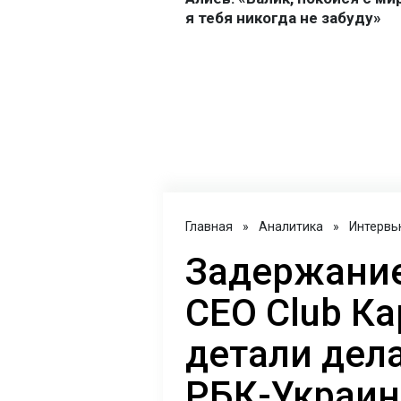
Главная
»
Аналитика
»
Интервь
Задержание
CEO Club Ка
детали дел
РБК-Украин