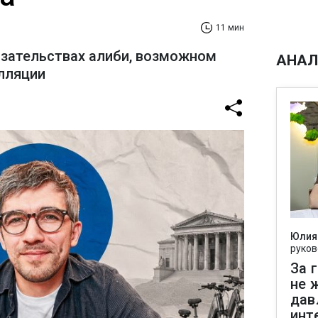
11 мин
азательствах алиби, возможном
АНАЛ
лляции
Юлия
руков
За 
не 
дав
инт