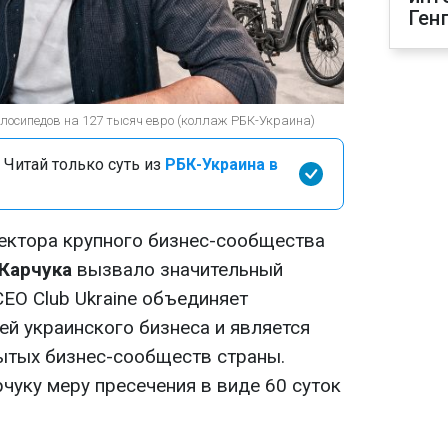
Ген
лосипедов на 127 тысяч евро (коллаж РБК-Украина)
 Читай только суть из
РБК-Украина в
ектора крупного бизнес-сообщества
Карчука
вызвало значительный
CEO Club Ukraine объединяет
ей украинского бизнеса и является
ытых бизнес-сообществ страны.
чуку меру пресечения в виде 60 суток