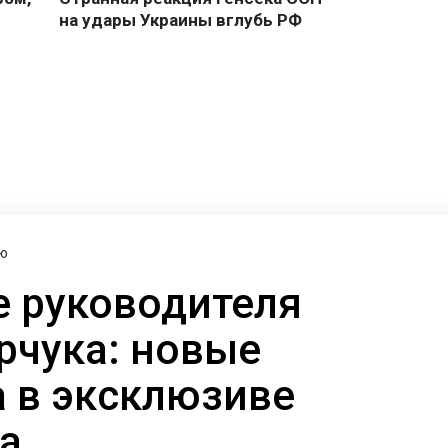
ю
 руководителя
рчука: новые
а в эксклюзиве
а