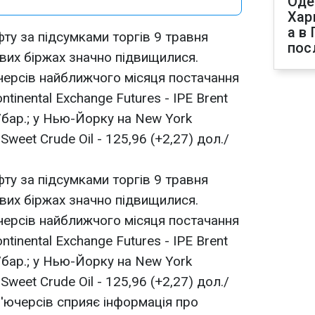
Оде
Хар
а в
фту за підсумками торгів 9 травня
пос
ових біржах значно підвищилися.
ючерсів найближчого місяця постачання
ntinental Exchange Futures - IPE Brent
./бар.; у Нью-Йорку на New York
 Sweet Crude Oil - 125,96 (+2,27) дол./
фту за підсумками торгів 9 травня
ових біржах значно підвищилися.
ючерсів найближчого місяця постачання
ntinental Exchange Futures - IPE Brent
./бар.; у Нью-Йорку на New York
 Sweet Crude Oil - 125,96 (+2,27) дол./
'ючерсів сприяє інформація про