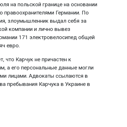
юля на польской границе на основании
го правоохранителями Германии. По
ия, злоумышленник выдал себя за
кой компании и лично вывез
ермании 171 электровелосипед общей
яч евро.
, что Карчук не причастен к
, а его персональные данные могли
ми лицами. Адвокаты ссылаются в
ва пребывания Карчука в Украине в