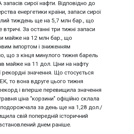
запасів сирої нафти. Відповідно до
ерства енергетики країни, запаси сирої
лий тиждень ще на 5,7 млн бар., що
втричі. За останні три тижні запаси
ли майже на 12 млн бар., що
вим імпортом і зниженням
о, що з кінця минулого тижня барель
в майже на 11 дол. Ціни на нафту
ї рекордні значення. Що стосується
ЕК, то вона вдруге цього тижня
 рекорд і вперше перевищила значення
травня ціна "корзини" офіційно склала
 подорожчала за день ще на 1,28 дол./
евищила свій попередній історичний
 встановлений днем раніше.