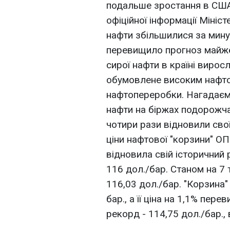
подальше зростання в США 
офіційної інформації Мініст
нафти збільшилися за мину
перевищило прогноз майже 
сирої нафти в країні вирос
обумовлене високим нафто
нафтопереробки. Нагадаєм
нафти на біржах подорожча
чотири рази відновили сво
ціни нафтової "корзини" ОП
відновила свій історичний
116 дол./бар. Станом на 7 
116,03 дол./бар. "Корзина"
бар., а її ціна на 1,1% пер
рекорд - 114,75 дол./бар.,