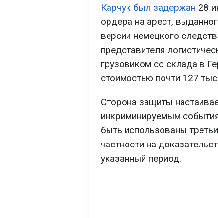
Карчук был задержан
28 и
ордера на арест, выданно
версии немецкого следств
представителя логистичес
грузовиком со склада в Г
стоимостью почти 127 тыс
Сторона защиты настаивает
инкриминируемым событиям
быть использованы третьи
частности на доказательст
указанный период.