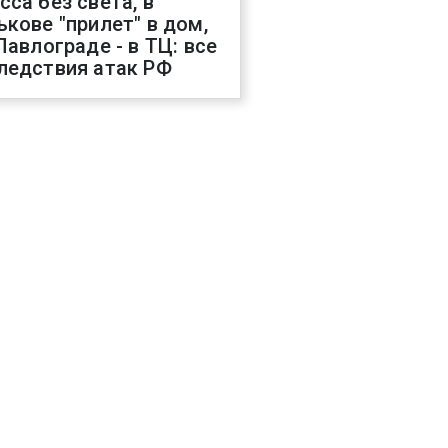
сса без света, в
ькове "прилет" в дом,
 Павлограде - в ТЦ: все
ледствия атак РФ