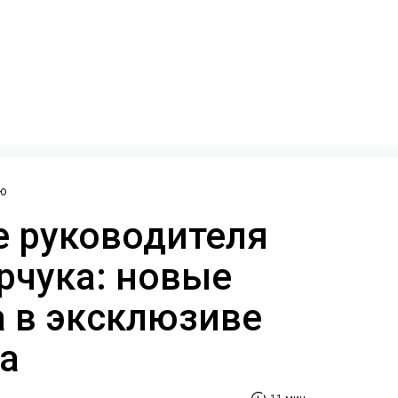
ю
 руководителя
рчука: новые
а в эксклюзиве
а