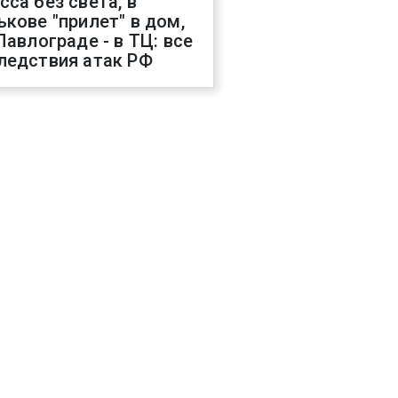
сса без света, в
ькове "прилет" в дом,
 Павлограде - в ТЦ: все
ледствия атак РФ