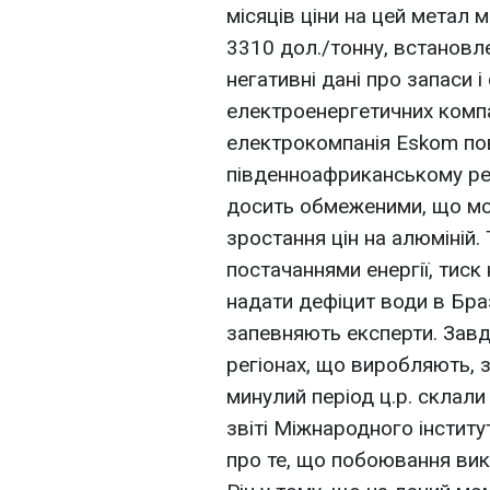
місяців ціни на цей метал 
3310 дол./тонну, встановл
негативні дані про запаси і
електроенергетичних компа
електрокомпанія Eskom пов
південноафриканському ре
досить обмеженими, що м
зростання цін на алюміній.
постачаннями енергії, тис
надати дефіцит води в Брази
запевняють експерти. Завдя
регіонах, що виробляють, з
минулий період ц.р. склали
звіті Міжнародного інститут
про те, що побоювання вик