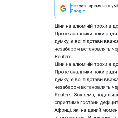
Не трать время на шум!
Google
Ціни на алюміній трохи від
Проте аналітики поки радя
думку, є всі підстави вваж
незабаром встановлять че
Reuters.
Ціни на алюміній трохи від
Проте аналітики поки радя
думку, є всі підстави вваж
незабаром встановлять че
Reuters. Зокрема, подальш
сприятиме гострий дефіцит 
Африці, які на даний моме
цього металу. В принципі, 