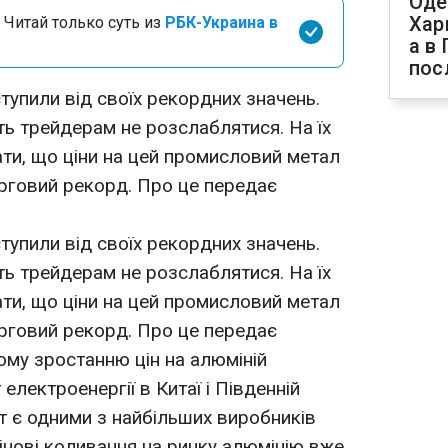
Оде
Хар
 Читай только суть из
РБК-Украина в
а в
пос
ступили від своїх рекордних значень.
ть трейдерам не розслаблятися. На їх
ати, що ціни на цей промисловий метал
рговий рекорд. Про це передає
ступили від своїх рекордних значень.
ть трейдерам не розслаблятися. На їх
ати, що ціни на цей промисловий метал
рговий рекорд. Про це передає
ому зростанню цін на алюміній
електроенергії в Китаї і Південній
нт є одними з найбільших виробників
цінові коливання на ринку алюмінію вже