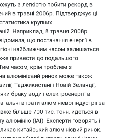
можуть з легкістю побити рекорд в
ений в травні 2006р. Підтверджує ці
 статистика крупних
ній. Наприклад, 8 травня 2008р.
ідомила, що постачання енергії в
гіоні найближчим часом залишаться
оже привести до подальшого
 Тим часом, крім проблем з
к на алюмінієвий ринок може також
лії, Таджикистані і Новій Зеландії,
ки браку води і електроенергії в
агальні втрати алюмінієвої індустрії за
 вже більше 700 тис. тонн, йдеться в
у алюмінію (IAI). Експерти говорять і
ликає китайський алюмінієвий ринок.