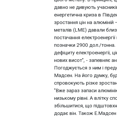
давно не дивують учасників
енергетична криза в Півде
зростання цін на алюміній 
металів (LME) давали близь
постачання електроенергії 
позначки 2900 дол./тонна.
дефіциту електроенергії, ц
нових висот", - запевняє ана
Погоджується з ним і пред
Мадсен. На його думку, бу
спровокують різке зростан
"Вже зараз запаси алюміні
низькому рівні. А влітку с
збільшитися, що підштовхне
додає він. Також Е.Мадсен 