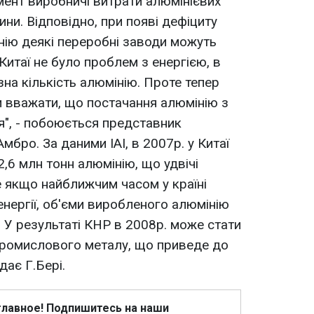
мент виробничі витрати алюмінієвих
ни. Відповідно, при появі дефіциту
інію деякі переробні заводи можуть
 Китаї не було проблем з енергією, в
на кількість алюмінію. Проте тепер
ави вважати, що постачання алюмінію з
", - побоюється представник
Амбро. За даними IAI, в 2007р. у Китаї
,6 млн тонн алюмінію, що удвічі
е якщо найближчим часом у країні
енергії, об'єми виробленого алюмінію
. У результаті КНР в 2008р. може стати
промислового металу, що приведе до
дає Г.Бері.
главное! Подпишитесь на наши