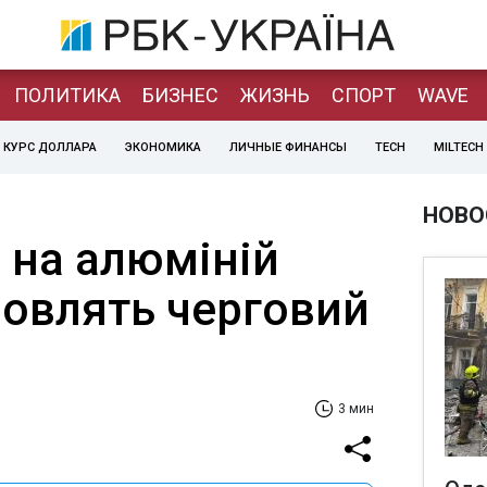
ПОЛИТИКА
БИЗНЕС
ЖИЗНЬ
СПОРТ
WAVE
КУРС ДОЛЛАРА
ЭКОНОМИКА
ЛИЧНЫЕ ФИНАНСЫ
TECH
MILTECH
НОВО
и на алюміній
новлять черговий
3 мин