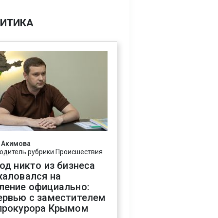
ИТИКА
 Акимова
одитель рубрики Происшествия
год никто из бизнеса
жаловался на
ление официально:
ервью с заместителем
прокурора Крымом