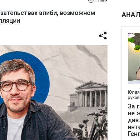
11 мин
азательствах алиби, возможном
АНАЛ
лляции
Юлия
руков
За 
не 
дав
инт
Ген