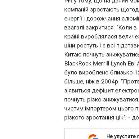
Річ у тому, що на даний мо
компаній зростають щогоди
енергії і дорожчання алюм
взагалі закритися. "Коли в
країні вироблялася величез
ціни ростуть і є всі підст
Китаю почнуть знижуватися
BlackRock Merrill Lynch Еві 
було вироблено близько 12
більше, ніж в 2004р. "Прот
з'явиться дефіцит електро
почнуть різко знижуватися
чистим імпортером цього 
різкого зростання цін", - до
Не упустите 