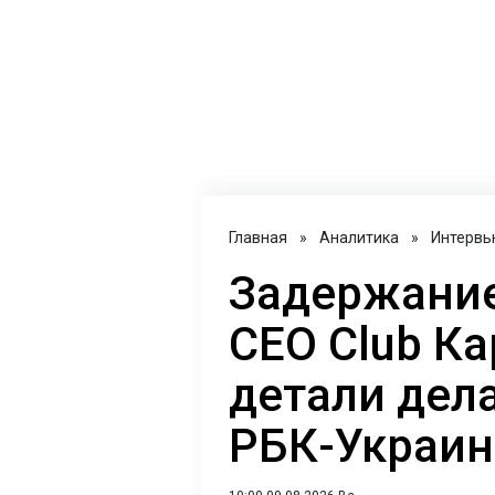
Главная
»
Аналитика
»
Интервь
Задержание
CEO Club Ка
детали дел
РБК-Украин