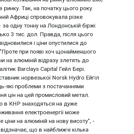
 ринку. Так, на початку цього року
нній Африці спровокувала різке
– за одну тонну на Лондонській біржі
ко 3 тис. дол. Правда, після цього
відновилися і ціни опустилися до
 "Проте при появі хоч щонайменшого
іни на алюміній відразу злетять до
літик Barclays Capital Гейл Бері.
ставник норвезької Norsk Hydro Ейгіл
дь-які проблеми з постачаннями
ня цін на цей промисловий метал.
ю в КНР знаходяться на дуже
поживання електроенергії може
 ціни на алюміній на нову висоту", -
відзначає, що в найближчі кілька