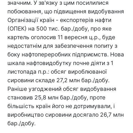
значним. У зв'язку з цим посилилися
побоювання, що підвищення видобування
Організації країн - експортерів нафти
(ОПЕК) на 500 тис. бар./добу, про яке
картель оголосив 11 вересня ц.р., буде
недостатнім для забезпечення попиту з
боку нафтопереробних підприємств. Нова
шкала нафтовидобутку почне діяти з 1
листопада п.р.: обсяг вироблюваної
сировини складе 27,2 млн бар./добу.
Раніше узгоджений обсяг видобування
становив 25,8 млн бар./добу, проте
більшість країн його не дотримували, і
виробництво сировини досягало 26,7 млн
бар./добу.