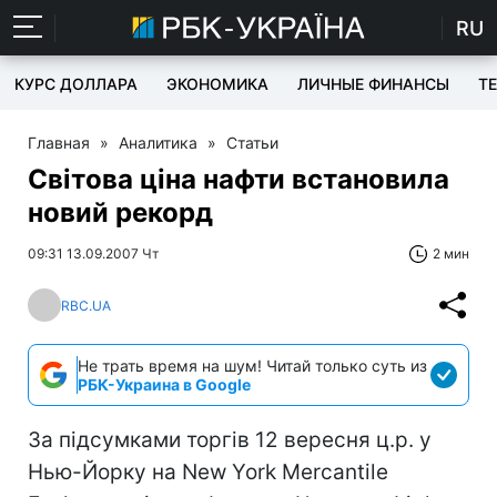
RU
КУРС ДОЛЛАРА
ЭКОНОМИКА
ЛИЧНЫЕ ФИНАНСЫ
T
Главная
»
Аналитика
»
Статьи
Світова ціна нафти встановила
новий рекорд
09:31 13.09.2007 Чт
2 мин
RBC.UA
Не трать время на шум! Читай только суть из
РБК-Украина в Google
За підсумками торгів 12 вересня ц.р. у
Нью-Йорку на New York Mercantile