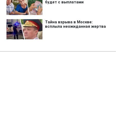
Главная
»
Аналитика
»
Статьи
Кабмін: Конституція,
Бюджетний кодекс і закони не
передбачають соцініціатив
Президента
07:10 13.09.2007 Чт
3 мин
RBC.UA