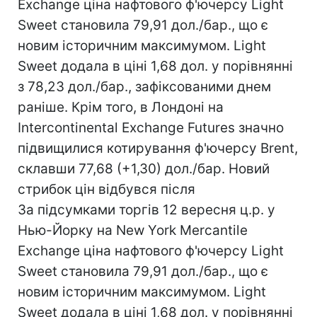
Exchange ціна нафтового ф'ючерсу Light
Sweet становила 79,91 дол./бар., що є
новим історичним максимумом. Light
Sweet додала в ціні 1,68 дол. у порівнянні
з 78,23 дол./бар., зафіксованими днем
раніше. Крім того, в Лондоні на
Intercontinental Exchange Futures значно
підвищилися котирування ф'ючерсу Brent,
склавши 77,68 (+1,30) дол./бар. Новий
стрибок цін відбувся після
За підсумками торгів 12 вересня ц.р. у
Нью-Йорку на New York Mercantile
Exchange ціна нафтового ф'ючерсу Light
Sweet становила 79,91 дол./бар., що є
новим історичним максимумом. Light
Sweet додала в ціні 1,68 дол. у порівнянні