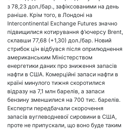
з 78,23 дол./бар., зафіксованими на день
раніше. Крім того, в Лондоні на
Intercontinental Exchange Futures значно
підвищилися котирування ф'ючерсу Brent,
склавши 77,68 (+1,30) дол./бар. Новий
стрибок цін відбувся після оприлюднення
американським Міністерством
енергетики даних про зниження запасів
нафти в США. Комерційні запаси нафти в
країні минулого тижня скоротилися
відразу на 7,1 млн барелів, а запаси
бензину зменшилися на 700 тис. барелів.
Експерти передбачали скорочення
запасів вуглеводневої сировини в США,
проте не припускали, що воно буде таким