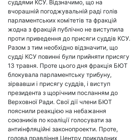
суддями КСУ. Відзначимо, що на
вчорашній погоджувальній раді голів
парламентських комітетів та фракцій
жодна з фракцій публічно не виступила
проти приведення до присяги суддів КСУ.
Разом з тим необхідно відзначити, що
судді КСУ повинні були прийняти присягу
13 травня. Проте цього дня фракція БЮТ
блокувала парламентську трибуну,
зірвавши і присягу суддів, і виступ
президента з щорічним посланням до
Верховної Ради. Свої дії члени БЮТ
пояснили реакцією на небажання
союзників по коаліції голосувати за
антиінфляційні законопроекти. Проте,
голова правління Центру прикладних