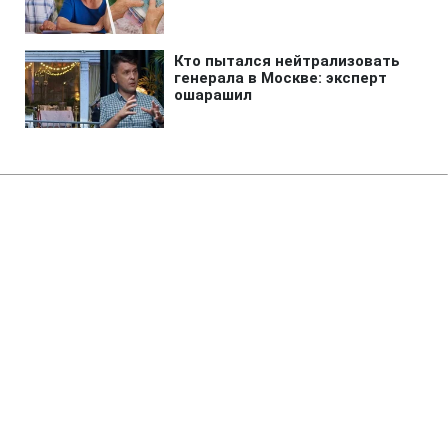
Главная
»
Аналитика
»
Статьи
Зростання цін на нафту
призвело до збільшення попиту
на альтернативні джерела
енергії
21:20 02.06.2008 Пн
3 мин
RBC.UA