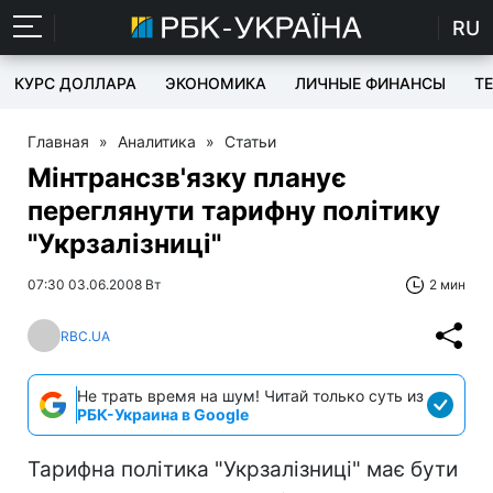
RU
КУРС ДОЛЛАРА
ЭКОНОМИКА
ЛИЧНЫЕ ФИНАНСЫ
T
Главная
»
Аналитика
»
Статьи
Мінтрансзв'язку планує
переглянути тарифну політику
"Укрзалізниці"
07:30 03.06.2008 Вт
2 мин
RBC.UA
Не трать время на шум! Читай только суть из
РБК-Украина в Google
Тарифна політика "Укрзалізниці" має бути