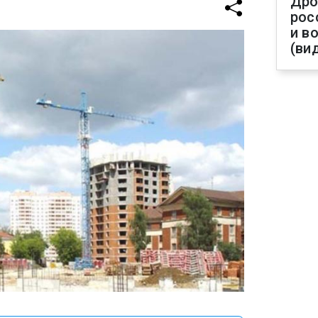
Дро
рос
и в
(ви