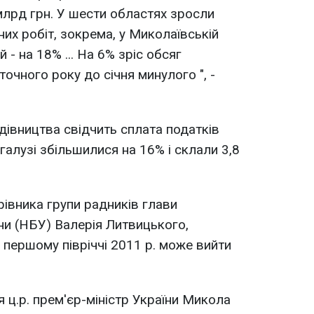
 млрд грн. У шести областях зросли
их робіт, зокрема, у Миколаївській
 - на 18% ... На 6% зріс обсяг
оточного року до січня минулого ", -
дівництва свідчить сплата податків
 галузі збільшилися на 16% і склали 3,8
рівника групи радників глави
ни (НБУ) Валерія Литвицького,
в першому півріччі 2011 р. може вийти
я ц.р. прем'єр-міністр України Микола