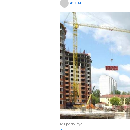
RBC.UA
Мінрегіонбуд