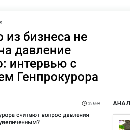
ю
о из бизнеса не
на давление
: интервью с
ем Генпрокурора
АНАЛ
25 мин
урора считают вопрос давления
еувеличенным?