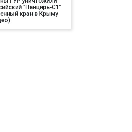
ны ГУР уничтожили
сийский "Панцирь-С1"
оенный кран в Крыму
део)