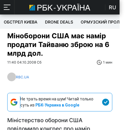
RU
ОБСТРЕЛ КИЕВА
DRONE DEALS
ОРМУЗСКИЙ ПРОЛИВ
Міноборони США має намір
продати Тайваню зброю на 6
млрд дол.
11:40 04.10.2008 Сб
1 мин
RBC.UA
Не трать время на шум! Читай только
суть из
РБК-Украина в Google
Міністерство оборони США
повідомило конгрес про намір