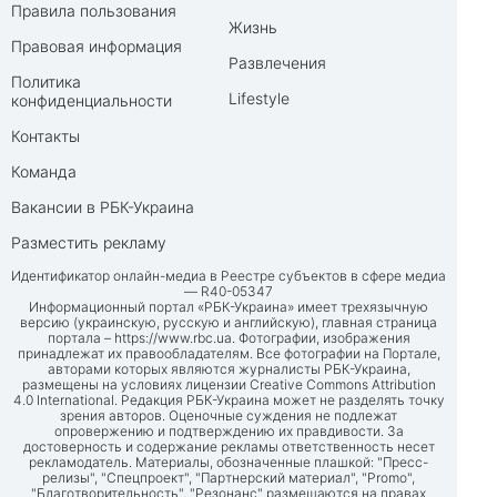
Правила пользования
Жизнь
Правовая информация
Развлечения
Политика
Lifestyle
конфиденциальности
Контакты
Команда
Вакансии в РБК-Украина
Разместить рекламу
Идентификатор онлайн-медиа в Реестре субъектов в сфере медиа
— R40-05347
Информационный портал «РБК-Украина» имеет трехязычную
версию (украинскую, русскую и английскую), главная страница
портала –
https://www.rbc.ua
. Фотографии, изображения
принадлежат их правообладателям. Все фотографии на Портале,
авторами которых являются журналисты РБК-Украина,
размещены на условиях лицензии Creative Commons Attribution
4.0 International. Редакция РБК-Украина может не разделять точку
зрения авторов. Оценочные суждения не подлежат
опровержению и подтверждению их правдивости. За
достоверность и содержание рекламы ответственность несет
рекламодатель. Материалы, обозначенные плашкой: "Пресс-
релизы", "Спецпроект", "Партнерский материал", "Promo",
"Благотворительность", "Резонанс" размещаются на правах