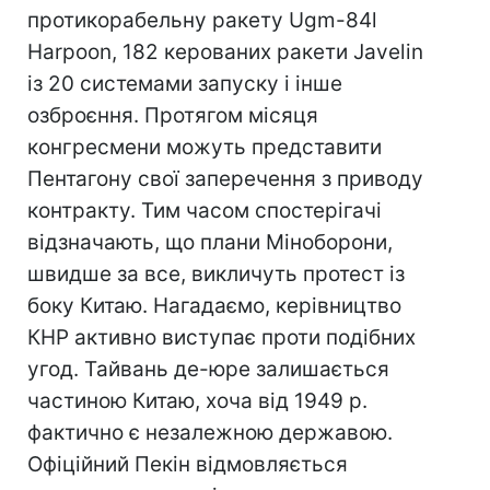
протикорабельну ракету Ugm-84l
Harpoon, 182 керованих ракети Javelin
із 20 системами запуску і інше
озброєння. Протягом місяця
конгресмени можуть представити
Пентагону свої заперечення з приводу
контракту. Тим часом спостерігачі
відзначають, що плани Міноборони,
швидше за все, викличуть протест із
боку Китаю. Нагадаємо, керівництво
КНР активно виступає проти подібних
угод. Тайвань де-юре залишається
частиною Китаю, хоча від 1949 р.
фактично є незалежною державою.
Офіційний Пекін відмовляється