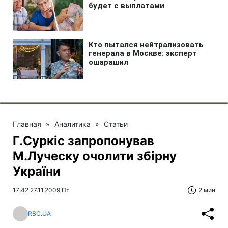
Главная
»
Аналитика
»
Статьи
Г.Суркіс запропонував
М.Луческу очолити збірну
України
17:42 27.11.2009 Пт
2 мин
RBC.UA