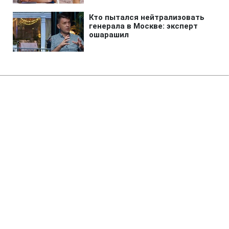
Главная
»
Аналитика
»
Статьи
О.Дубина: "Нафтогаз" чекає
відповіді "Газпрому" щодо
перегляду формули ціни на газ
17:01 27.11.2009 Пт
3 мин
RBC.UA
Не трать время на шум! Читай только суть из
РБК-Украина в Google