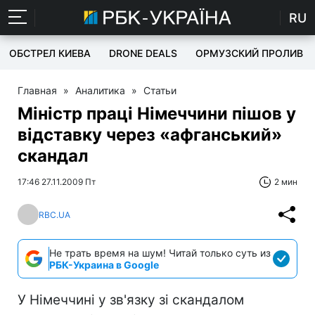
RU
ОБСТРЕЛ КИЕВА
DRONE DEALS
ОРМУЗСКИЙ ПРОЛИВ
Главная
»
Аналитика
»
Статьи
Міністр праці Німеччини пішов у
відставку через «афганський»
скандал
17:46 27.11.2009 Пт
2 мин
RBC.UA
Не трать время на шум! Читай только суть из
РБК-Украина в Google
У Німеччині у зв'язку зі скандалом