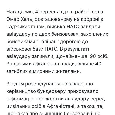
Нагадаємо, 4 вересня ц.р. в районі села
Омар Хель, розташованому на кордоні з
Таджикистаном, війська НАТО завдали
авіаудару по двох бензовозах, захоплених
бойовиками "Талібан" дорогою до
військової бази НАТО. В результаті
авіаудару загинули, щонайменше, 90 осіб.
За даними афганської влади, більше 40
загиблих є мирними жителями.
Згодом розслідування показало, що
керівництво бундесверу приховувало
інформацію про жертви авіаудару серед
цивільних осіб в Афганістані, а також те,
що наказ про знищення бензовозів і що