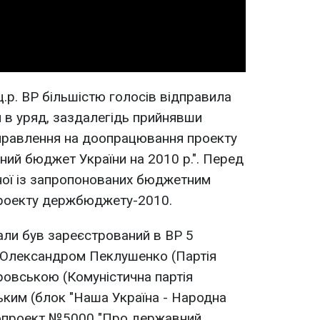
Video
.р. ВР більшістю голосів відправила
в уряд, заздалегідь прийнявши
правлення на доопрацювання проекту
ний бюджет України на 2010 р.". Перед
ної із запропонованих бюджетним
проекту держбюджету-2010.
вали був зареєстрований в ВР 5
и Олександром Пеклушенко (Партія
ровською (Комуністична партія
ьким (блок "Наша Україна - Народна
нопроект №5000 "Про державний