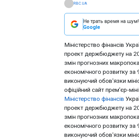
RBC.UA
Не трать время на шум!
Google
Міністерство фінансів Укра
проект держбюджету на 201
змін прогнозних макропоказ
економічного розвитку за 9
виконуючий обов'язки мініс
офіційний сайт прем'єр-мін
Міністерство фінансів
Украї
проект держбюджету на 201
змін прогнозних макропоказ
економічного розвитку за 9
виконуючий обов'язки міні