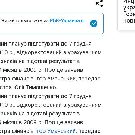
Инц
укр
Гер
нов
 Читай только суть из
РБК-Украина в
їни планує підготувати до 7 грудня
0 р., відкоректований з урахуванням
ників на підставі результатів
 місяців 2009 р. Про це заявив
тра фінансів Ігор Уманський, передає
істра Юлії Тимошенко.
ни планує підготувати до 7 грудня
0 р., відкоректований з урахуванням
ників на підставі результатів
 місяців 2009 р. Про це заявив
стра фінансів
Ігор Уманський
, передає