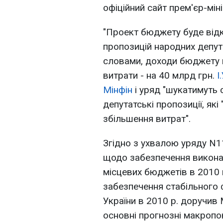
офіційний сайт прем'єр-мін
"Проект бюджету буде від
пропозицій народних депута
словами, доходи бюджету п
витрати - на 40 млрд грн.
І
Мінфін
і уряд "шукатимуть 
депутатські пропозиції, як
збільшення витрат".
Згідно з ухвалою уряду N1
щодо забезпечення викона
місцевих бюджетів в 2010 г
забезпечення стабільного
України в 2010 р. доручив 
основні прогнозні макропо