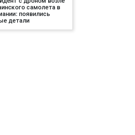
идент с дроном возле
аинского самолета в
мании: появились
ые детали