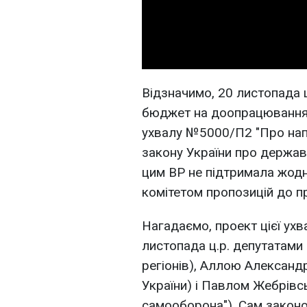
Відзначимо, 20 листопада ц
бюджет на доопрацювання 
ухвалу №5000/П2 "Про на
закону України про держав
цим ВР не підтримала жод
комітетом пропозицій до 
Нагадаємо, проект цієї ух
листопада ц.р. депутатам
регіонів), Аллою Александ
України) і Павлом Жебрівс
самооборона"). Сам зако