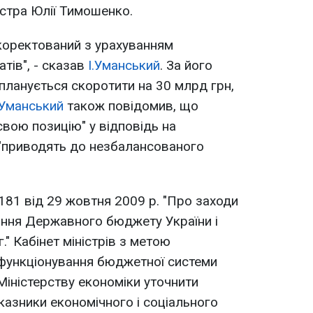
істра Юлії Тимошенко.
коректований з урахуванням
тів", - сказав
І.Уманський
. За його
ланується скоротити на 30 млрд грн,
.Уманський
також повідомив, що
свою позицію" у відповідь на
і "приводять до незбалансованого
181 від 29 жовтня 2009 р. "Про заходи
ння Державного бюджету України і
." Кабінет міністрів з метою
 функціонування бюджетної системи
Міністерству економіки уточнити
казники економічного і соціального