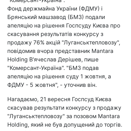
"Комерсант-Україна".
Фонд держмайна України (ФДМУ) і
Брянський машзавод (БМЗ) подали
апеляцію на рішення Госпсуду Києва про
скасування результатів конкурсу з
продажу 76% акцій "Луганськтепловозу",
повідомив вчора представник Mantara
Holding В'ячеслав Дерішев, пише
"Комерсант-Україна". "БМЗ подав
апеляцію на рішення суду 1 жовтня, а
ФДМУ - 5 жовтня", - уточнив він.
Нагадаємо, 21 вересня Госпсуд Києва
скасував результати конкурсу з продажу
"Луганськтепловозу" за позовом Mantara
Holding, який не був допущений до торгів.