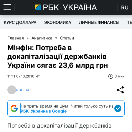
RU
КУРС ДОЛЛАРА
ЭКОНОМИКА
ЛИЧНЫЕ ФИНАНСЫ
T
Главная
»
Аналитика
»
Статьи
Мінфін: Потреба в
докапіталізації держбанків
України сягає 23,6 млрд грн
11:11 07.10.2010 Чт
3 мин
RBC.UA
Не трать время на шум! Читай только суть из
РБК-Украина в Google
Потреба в докапіталізації держбанків