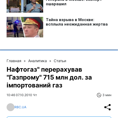
Главная
»
Аналитика
»
Статьи
Нафтогаз" перерахував
"Газпрому" 715 млн дол. за
імпортований газ
10:46 07.10.2010 Чт
3 мин
RBC.UA