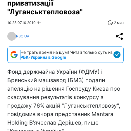
приватизації
"Луганськтепловоза"
10:23 07.10.2010 Чт
2 мин
RBC.UA
Не трать время на шум! Читай только суть из
РБК-Украина в Google
Фонд держмайна України (ФДМУ) і
Брянський машзавод (БМЗ) подали
апеляцію на рішення Госпсуду Києва про
скасування результатів конкурсу з
продажу 76% акцій "Луганськтепловозу",
повідомив вчора представник Mantara
Holding В'ячеслав Дерішев, пише