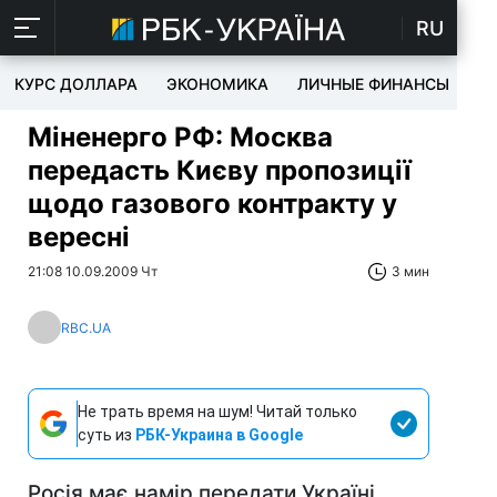
RU
КУРС ДОЛЛАРА
ЭКОНОМИКА
ЛИЧНЫЕ ФИНАНСЫ
T
Міненерго РФ: Москва
передасть Києву пропозиції
щодо газового контракту у
вересні
21:08 10.09.2009 Чт
3 мин
RBC.UA
Не трать время на шум! Читай только
суть из
РБК-Украина в Google
Росія має намір передати Україні