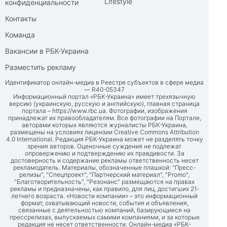
Lifestyle
конфиденциальности
Контакты
Команда
Вакансии в РБК-Украина
Разместить рекламу
Идентификатор онлайн-медиа в Реестре субъектов в сфере медиа
— R40-05347
Информационный портал «РБК-Украина» имеет трехязычную
версию (украинскую, русскую и английскую), главная страница
портала –
https://www.rbc.ua
. Фотографии, изображения
принадлежат их правообладателям. Все фотографии на Портале,
авторами которых являются журналисты РБК-Украина,
размещены на условиях лицензии Creative Commons Attribution
4.0 International. Редакция РБК-Украина может не разделять точку
зрения авторов. Оценочные суждения не подлежат
опровержению и подтверждению их правдивости. За
достоверность и содержание рекламы ответственность несет
рекламодатель. Материалы, обозначенные плашкой: "Пресс-
релизы", "Спецпроект", "Партнерский материал", "Promo",
"Благотворительность", "Резонанс" размещаются на правах
рекламы и предназначены, как правило, для лиц, достигших 21-
летнего возраста. «Новости компании» – это информационный
формат, охватывающий новости, события и объявления,
связанные с деятельностью компаний, базирующиеся на
прессрелизах, выпускаемых самими компаниями, и за которые
редакция не несет ответственности. Онлайн-медиа «РБК-