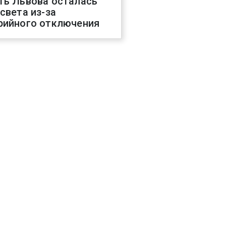
ть Львова осталась
 света из-за
рийного отключения