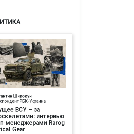
ИТИКА
тантин Широкун
спондент РБК-Украина
ущее ВСУ – за
оскелетами: интервью
оп-менеджерами Rarog
ical Gear