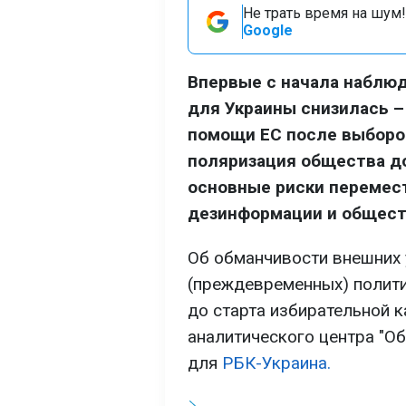
Не трать время на шум!
Google
Впервые с начала наблюд
для Украины снизилась –
помощи ЕС после выборов
поляризация общества до
основные риски перемест
дезинформации и общест
Об обманчивости внешних у
(преждевременных) полити
до старта избирательной к
аналитического центра "О
для
РБК-Украина.