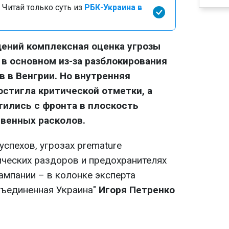
 Читай только суть из
РБК-Украина в
ений комплексная оценка угрозы
 в основном из-за разблокирования
 в Венгрии. Но внутренняя
стигла критической отметки, а
ились с фронта в плоскость
венных расколов.
спехов, угрозах premature
ческих раздоров и предохранителях
ампании – в колонке эксперта
бъединенная Украина"
Игоря Петренко