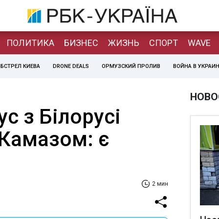
ПОЛИТИКА
БИЗНЕС
ЖИЗНЬ
СПОРТ
WAVE
БСТРЕЛ КИЕВА
DRONE DEALS
ОРМУЗСКИЙ ПРОЛИВ
ВОЙНА В УКРАИ
НОВО
с з Білорусі
 Камазом: є
2 мин