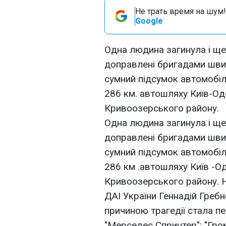
Не трать время на шум!
Google
Одна людина загинула і ще
доправлені бригадами шви
сумний підсумок автомобіль
286 км. автошляху Київ-Оде
Кривоозерського району.
Одна людина загинула і ще
доправлені бригадами шви
сумний підсумок автомобіль
286 км .автошляху Київ -Од
Кривоозерського району. 
ДАІ України Геннадій Греб
причиною трагедії стала п
"Мерседес Спринтер": "Гро