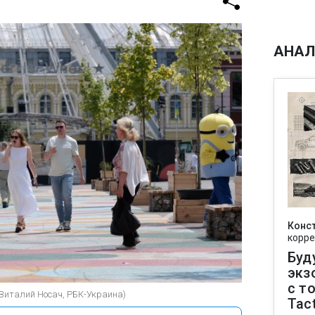
АНАЛ
Конс
корре
Буд
экз
с т
(Виталий Носач, РБК-Украина)
Tact