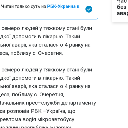
Час
без
 Читай только суть из
РБК-Украина в
ава
 семеро людей у тяжкому стані були
дкої допомоги в лікарню. Такий
ної аварії, яка cталася о 4 ранку на
са, поблизу с. Очеретня,
 семеро людей у тяжкому стані були
дкої допомоги в лікарню. Такий
ної аварії, яка cталася о 4 ранку на
еса, поблизу с. Очеретня,
Начальник прес–служби департаменту
нєв розповів РБК –Україна, що
еревтома водія мікроавтобусу
мадянин республіки Білорусь,