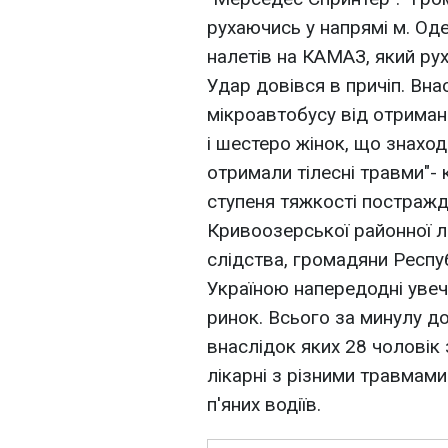
рухаючись у напрямі м. Оде
налетів на КАМАЗ, який ру
Удар довівся в причіп. Вн
мікроавтобусу від отримани
і шестеро жінок, що знахо
отримали тілесні травми"- 
ступеня тяжкості постражд
Кривоозерської районної л
слідства, громадяни Респу
Україною напередодні увеч
ринок. Всього за минулу до
внаслiдок яких 28 чоловік 
лікарні з різними травмами
п'яних водіїв.