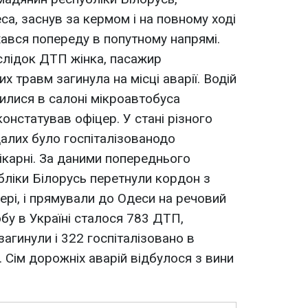
са, заснув за кермом і на повному ході
хався попереду в попутному напрямі.
аслiдок ДТП жінка, пасажир
х травм загинула на місці аварії. Водій
дилися в салоні мікроавтобуса
констатував офіцер. У стані різного
алих було госпіталiзованодо
ікарні. За даними попереднього
бліки Білорусь перетнули кордон з
ері, і прямували до Одеси на речовий
бу в Україні сталося 783 ДТП,
загинули і 322 госпіталізовано в
. Сім дорожніх аварій відбулося з вини