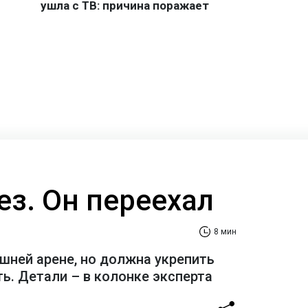
ез. Он переехал
8 мин
шней арене, но должна укрепить
ь. Детали – в колонке эксперта