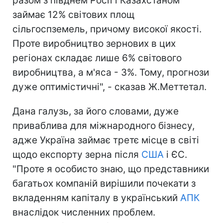
разом з півднем Росії і Казахстаном
займає 12% світових площ
сільгоспземель, причому високої якості.
Проте виробництво зернових в цих
регіонах складає лише 6% світового
виробництва, а м'яса - 3%. Тому, прогнози
дуже оптимістичні", - сказав Ж.Меттетал.
Дана галузь, за його словами, дуже
приваблива для міжнародного бізнесу,
адже Україна займає третє місце в світі
щодо експорту зерна після
США
і ЄС.
"Проте я особисто знаю, що представники
багатьох компаній вирішили почекати з
вкладенням капіталу в український
АПК
внаслідок численних проблем.