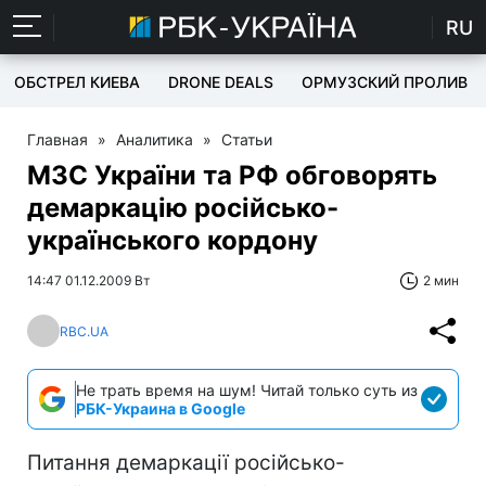
RU
ОБСТРЕЛ КИЕВА
DRONE DEALS
ОРМУЗСКИЙ ПРОЛИВ
Главная
»
Аналитика
»
Статьи
МЗС України та РФ обговорять
демаркацію російсько-
українського кордону
14:47 01.12.2009 Вт
2 мин
RBC.UA
Не трать время на шум! Читай только суть из
РБК-Украина в Google
Питання демаркації російсько-