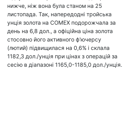
нижче, ніж вона була станом на 25
листопада. Так, напередодні тройська
унція золота на COMEX подорожчала за
день на 6,8 дол., а офіційна ціна золота
стосовно його активного ф'ючерсу
(лютий) підвищилася на 0,6% і склала
1182,3 дол./унція при цінах з операцій за
сесію в діапазоні 1165,0-1185,0 дол./унція.