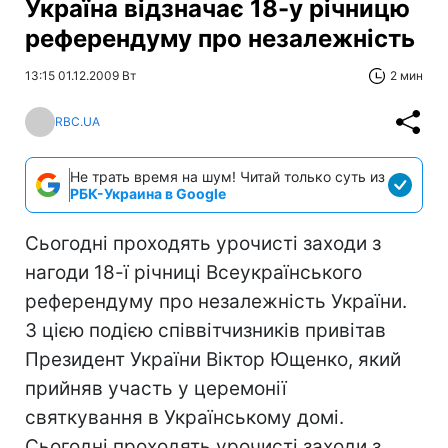
Україна відзначає 18-у річницю
референдуму про незалежність
13:15 01.12.2009 Вт
2 мин
RBC.UA
Не трать время на шум! Читай только суть из
РБК-Украина в Google
Сьогодні проходять урочисті заходи з
нагоди 18-ї річниці Всеукраїнського
референдуму про незалежність України.
З цією подією співвітчизників привітав
Президент України Віктор Ющенко, який
прийняв участь у церемонії
святкування в Українському домі.
Сьогодні проходять урочисті заходи з