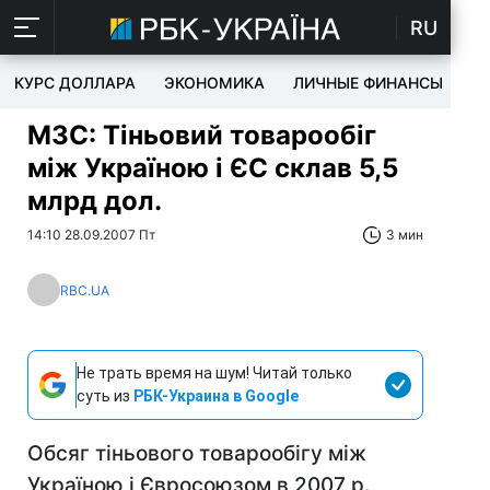
RU
КУРС ДОЛЛАРА
ЭКОНОМИКА
ЛИЧНЫЕ ФИНАНСЫ
T
МЗС: Тіньовий товарообіг
між Україною і ЄС склав 5,5
млрд дол.
14:10 28.09.2007 Пт
3 мин
RBC.UA
Не трать время на шум! Читай только
суть из
РБК-Украина в Google
Обсяг тіньового товарообігу між
Україною і Євросоюзом в 2007 р.