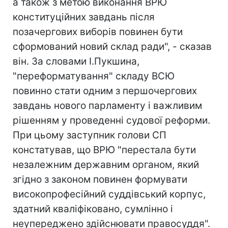
а також з метою виконання ВРЮ
конституційних завдань після
позачергових виборів повинен бути
сформований новий склад ради", - сказав
він. За словами І.Пукшина,
"переформатування" складу ВСЮ
повинно стати одним з першочергових
завдань нового парламенту і важливим
рішенням у проведенні судової реформи.
При цьому заступник голови СП
констатував, що ВРЮ "перестала бути
незалежним державним органом, який
згідно з законом повинен формувати
високопрофесійний суддівський корпус,
здатний кваліфіковано, сумлінно і
неупереджено здійснювати правосуддя".