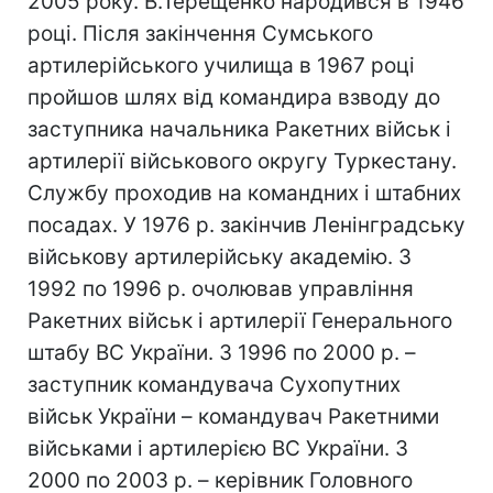
2005 року. В.Терещенко народився в 1946
році. Після закінчення Сумського
артилерійського училища в 1967 році
пройшов шлях від командира взводу до
заступника начальника Ракетних військ і
артилерії військового округу Туркестану.
Службу проходив на командних і штабних
посадах. У 1976 р. закінчив Ленінградську
військову артилерійську академію. З
1992 по 1996 р. очолював управління
Ракетних військ і артилерії Генерального
штабу ВС України. З 1996 по 2000 р. –
заступник командувача Сухопутних
військ України – командувач Ракетними
військами і артилерією ВС України. З
2000 по 2003 р. – керівник Головного