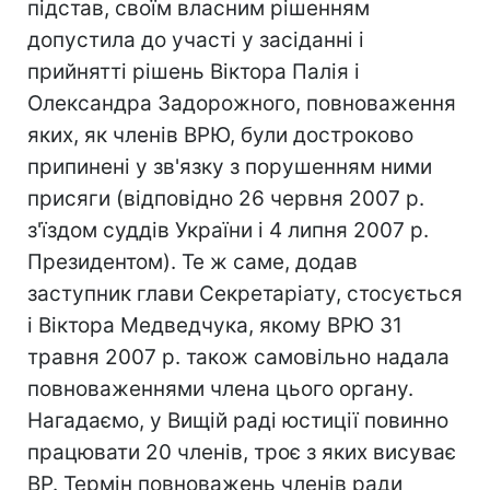
підстав, своїм власним рішенням
допустила до участі у засіданні і
прийнятті рішень Віктора Палія і
Олександра Задорожного, повноваження
яких, як членів ВРЮ, були достроково
припинені у зв'язку з порушенням ними
присяги (відповідно 26 червня 2007 р.
з'їздом суддів України і 4 липня 2007 р.
Президентом). Те ж саме, додав
заступник глави Секретаріату, стосується
і Віктора Медведчука, якому ВРЮ 31
травня 2007 р. також самовільно надала
повноваженнями члена цього органу.
Нагадаємо, у Вищій раді юстиції повинно
працювати 20 членів, троє з яких висуває
ВР. Термін повноважень членів ради