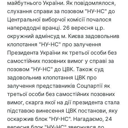
майбутнього України. Як повідомлялося,
слухання справи за позовом "НУ-НС" до
Центральної виборчої комісії почалося
напередодні вранці. 26 вересня ц.р.
окружний адмінсуд м. Києва задовольнив
клопотання "НУ-НС" про залучення
Президента України як третьої особи без
самостійних позовних вимог у справі за
позовом "НУ-НС" до ЦВК. Також суд
задовольнив клопотання ЦВК про
залучення представників Соцпартії як
третьої особи без самостійних позовних
вимог, скарга якої на дії президента стала
підставою винесення ЦВК постанови, яку
оскаржив блок "НУ-НС". Нагадаємо, 24
вересня блок "НУ-НС" звернувся до