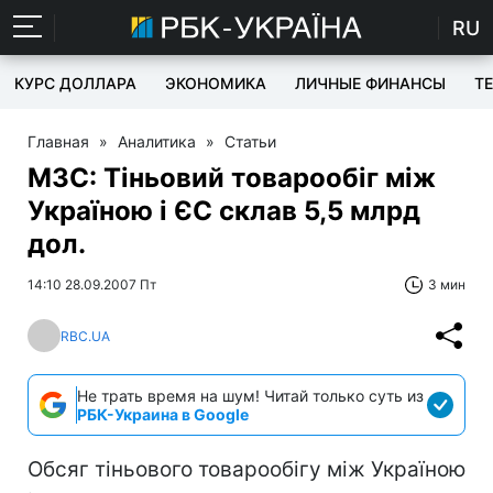
RU
КУРС ДОЛЛАРА
ЭКОНОМИКА
ЛИЧНЫЕ ФИНАНСЫ
T
Главная
»
Аналитика
»
Статьи
МЗС: Тіньовий товарообіг між
Україною і ЄС склав 5,5 млрд
дол.
14:10 28.09.2007 Пт
3 мин
RBC.UA
Не трать время на шум! Читай только суть из
РБК-Украина в Google
Обсяг тіньового товарообігу між Україною