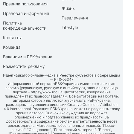
Правила пользования
Жизнь
Правовая информация
Развлечения
Политика
Lifestyle
конфиденциальности
Контакты
Команда
Вакансии в РБК-Украина
Разместить рекламу
Идентификатор онлайн-медиа в Реестре субъектов в сфере медиа
— R40-05347
Информационный портал «РБК-Украина» имеет трехязычную
версию (украинскую, русскую и английскую), главная страница
портала –
https://www.rbc.ua
. Фотографии, изображения
принадлежат их правообладателям. Все фотографии на Портале,
авторами которых являются журналисты РБК-Украина,
размещены на условиях лицензии Creative Commons Attribution
4.0 International. Редакция РБК-Украина может не разделять точку
зрения авторов. Оценочные суждения не подлежат
опровержению и подтверждению их правдивости. За
достоверность и содержание рекламы ответственность несет
рекламодатель. Материалы, обозначенные плашкой: "Пресс-
релизы", "Спецпроект", "Партнерский материал", "Promo",
"Благотворительность", "Резонанс" размещаются на правах