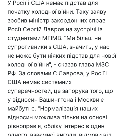
У Росії і США немає підстав для
початку холодної війни. Таку заяву
зробив міністр закордонних справ
Росії Сергій Лавров на зустрічі із
студентами МГІМВ. "Ми більш не
супротивники з США, значить, у нас
не може бути ніяких підстав для нової
холодної війни", - сказав глава МЗС
РФ. За словами С.Лаврова, у Росії і
США немає системних
суперечностей, це запорука того, що
у відносин Вашингтона і Москви є
майбутнє. "Нормалізація наших
відносин можлива тільки на основі
рівноправ'я, обліку інтересів один
одного, взаємної вигоди, відмови від