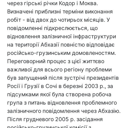
через гірські річки Кодор і Моква.
Визначені приблизні терміни виконання
робіт - від двох до чотирьох місяців. У
повідомленні підкреслюється, що
відновлення залізничної інфраструктури
на території Абхазії повністю відповідає
російсько-грузинським домовленостям.
Переговорний процес з цієї життєво
важливої для всього регіону проблеми
був запущений після зустрічі президентів
Росії і Грузії в Сочі в березні 2003 р., за
підсумками якої була створена робоча
група з питань відновлення проблемного
залізничного повідомлення через Абхазію.
Після грудневого 2005 р. засідання
російсько-грузинської комісії з