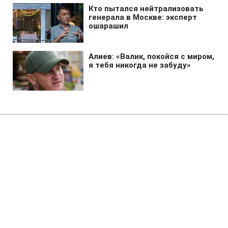
Главная
»
Аналитика
»
Статьи
Генсек ООН: Виробництво
продуктів харчування в світі
потрібно збільшити на 50% до
2030 р.
13:32 03.06.2008 Вт
3 мин