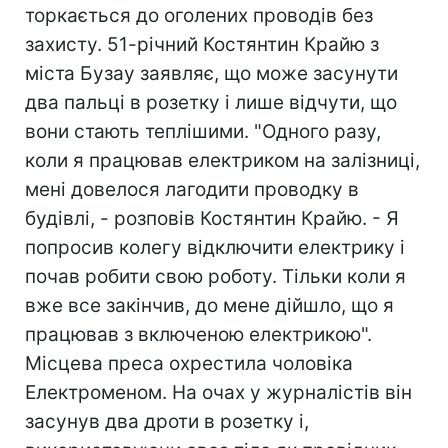
торкається до оголених проводів без
захисту. 51-річний Костянтин Крайю з
міста Бузау заявляє, що може засунути
два пальці в розетку і лише відчути, що
вони стають теплішими. "Одного разу,
коли я працював електриком на залізниці,
мені довелося лагодити проводку в
будівлі, - розповів Костянтин Крайю. - Я
попросив колегу відключити електрику і
почав робити свою роботу. Тільки коли я
вже все закінчив, до мене дійшло, що я
працював з включеною електрикою".
Місцева преса охрестила чоловіка
Електроменом. На очах у журналістів він
засунув два дроти в розетку і,