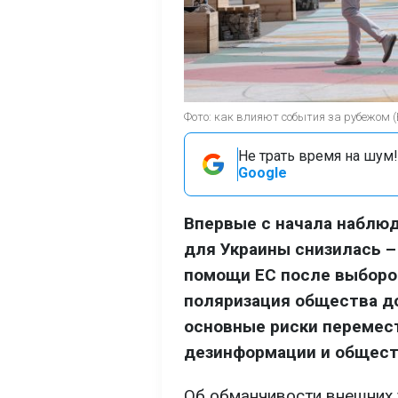
Фото: как влияют события за рубежом 
Не трать время на шум!
Google
Впервые с начала наблюд
для Украины снизилась –
помощи ЕС после выборов
поляризация общества до
основные риски перемест
дезинформации и общест
Об обманчивости внешних у