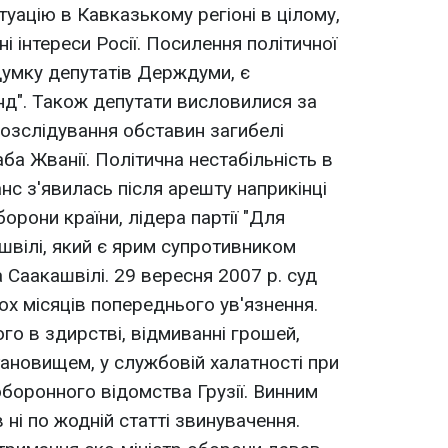
ситуацію в Кавказькому регіоні в цілому,
і інтереси Росії. Посилення політичної
а думку депутатів Держдуми, є
нд". Також депутати висловилися за
озслідування обставин загибелі
аба Жванії. Політична нестабільність в
анс з'явилась після арешту наприкінці
борони країни, лідера партії "Для
уашвілі, який є ярим супротивником
 Саакашвілі. 29 вересня 2007 р. суд
ох місяців попереднього ув'язнення.
го в здирстві, відмиванні грошей,
ановищем, у службовій халатності при
боронного відомства Грузії. Винним
 ні по жодній статті звинувачення.