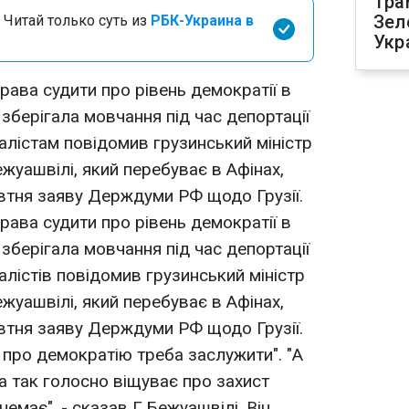
Тра
Зел
 Читай только суть из
РБК-Украина в
Укр
рава судити про рівень демократії в
 зберігала мовчання під час депортації
налістам повідомив грузинський міністр
жуашвілі, який перебуває в Афінах,
втня заяву Держдуми РФ щодо Грузії.
рава судити про рівень демократії в
 зберігала мовчання під час депортації
налістів повідомив грузинський міністр
жуашвілі, який перебуває в Афінах,
втня заяву Держдуми РФ щодо Грузії.
 про демократію треба заслужити". "А
а так голосно віщуває про захист
немає", - сказав Г.Бежуашвілі. Він