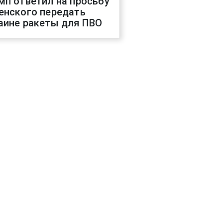
мп ответил на просьбу
енского передать
аине ракеты для ПВО