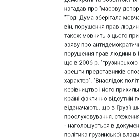
нагадав про "масову депорт
"Тоді Дума зберігала мовчан
він, порушення прав люди
також мовчить з цього пр
заяву про антидемократичн
порушення прав людини в Гр
що в 2006 р. "грузинською
арешти представників опоз
характер". "Внаслідок полі
керівництво і його прихильн
країні фактично відсутній 
відзначають, що в Грузії 
прослуховування, стеження,
- наголошується в докумен
політика грузинської влади