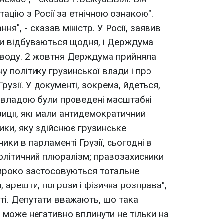
ацію з Росії за етнічною ознакою".
ня", - сказав міністр. У Росії, заявив
ни відбуваються щодня, і Держдума
иводу. 2 жовтня Держдума прийняла
у політику грузинської влади і про
узії. У документі, зокрема, йдеться,
 владою були проведені масштабні
иції, які мали антидемократичний
тики, яку здійснює грузинське
ики в парламенті Грузії, сьогодні в
політичний плюралізм; правозахисники
широко застосовуються тотальне
 арешти, погрози і фізична розправа",
ті. Депутати вважають, що така
 може негативно вплинути не тільки на