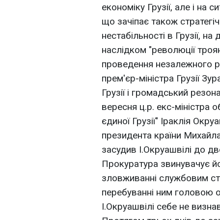
економіку Грузії, але і на 
що зачіпає також стратегічн
нестабільності в Грузії, н
наслідком "революції троя
проведення незалежного р
прем'єр-міністра Грузії Зур
Грузії і громадський резон
вересня ц.р. екс-міністра о
єдиної Грузії" Іраклія Окр
президента країни Михайла
засудив І.Окруашвілі до дв
Прокуратура звинувачує йо
зловживанні службовим ст
перебуванні ним головою о
І.Окруашвілі себе не визнав