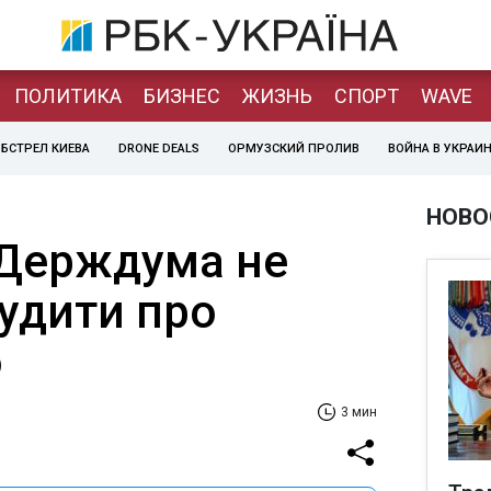
ПОЛИТИКА
БИЗНЕС
ЖИЗНЬ
СПОРТ
WAVE
БСТРЕЛ КИЕВА
DRONE DEALS
ОРМУЗСКИЙ ПРОЛИВ
ВОЙНА В УКРАИ
НОВО
: Держдума не
судити про
ю
3 мин