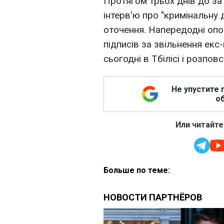
Протягом трьох днів до за
інтерв'ю про "кримінальну д
оточення. Напередодні опоз
підписів за звільнення екс
сьогодні в Тбілісі і розповс
Не упустите 
об
Или читайте
Больше по теме: