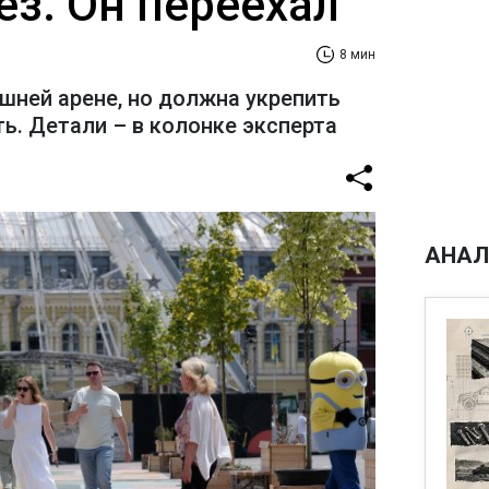
ез. Он переехал
8 мин
шней арене, но должна укрепить
ь. Детали – в колонке эксперта
АНАЛ