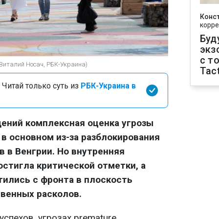
Конс
корре
Буд
экз
с т
(Виталий Носач, РБК-Украина)
Tact
 Читай только суть из
РБК-Украина в
ений комплексная оценка угрозы
 в основном из-за разблокирования
 в Венгрии. Но внутренняя
стигла критической отметки, а
ились с фронта в плоскость
венных расколов.
спехов, угрозах premature