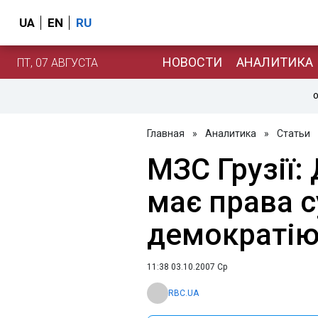
UA
EN
RU
НОВОСТИ
АНАЛИТИКА
ПТ, 07 АВГУСТА
О
Главная
»
Аналитика
»
Статьи
МЗС Грузії
має права 
демократі
11:38 03.10.2007 Ср
RBC.UA