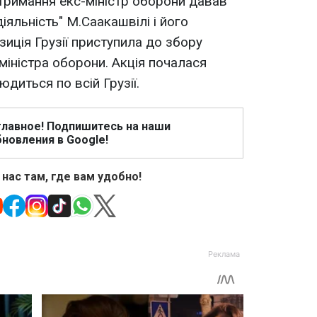
тримання екс-міністр оборони давав
іяльність" М.Саакашвілі і його
иція Грузії приступила до збору
-міністра оборони. Акція почалася
юдиться по всій Грузії.
главное! Подпишитесь на наши
новления в Google!
 нас там, где вам удобно!