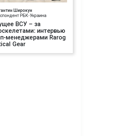
тантин Широкун
спондент РБК-Украина
ущее ВСУ – за
оскелетами: интервью
оп-менеджерами Rarog
ical Gear