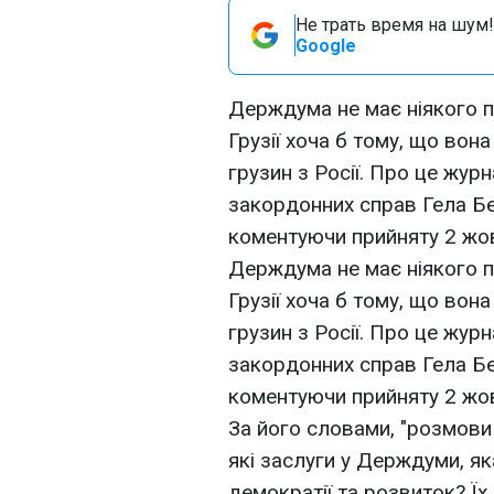
Не трать время на шум!
Google
Держдума не має ніякого п
Грузії хоча б тому, що вона
грузин з Росії. Про це жур
закордонних справ Гела Бе
коментуючи прийняту 2 жо
Держдума не має ніякого п
Грузії хоча б тому, що вона
грузин з Росії. Про це жур
закордонних справ Гела Бе
коментуючи прийняту 2 жо
За його словами, "розмови
які заслуги у Держдуми, як
демократії та розвиток? Їх 