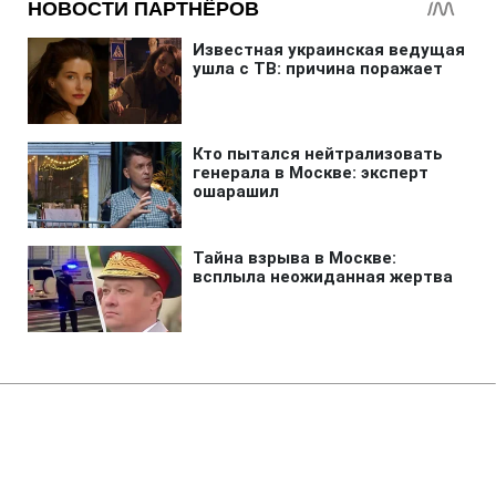
Главная
»
Аналитика
»
Статьи
Джерела: Число жертв