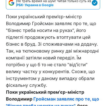
Не трать время на шум! Читай только суть из
РБК-Украина в Google
Поки український прем'єр-міністр
Володимир Гройсман заявляє про те, що
"бізнес треба носити на руках", його
підлеглі продовжують втоптувати цей
бізнес в бруд. Зі споживачами на додачу.
Так, на тютюновому ринку дві міжнародні
компанії затіяли новий переділ. Їм
потрібно у що б то не стало "від'їсти"
велику частку у конкурентів. Схоже, що
інструментом у даному випадку обрали
фіскальну службу.
Поки український прем'єр-міністр
Володимир
Гройсман заявляє про те, що
"бізнес треба носити на руках",
його