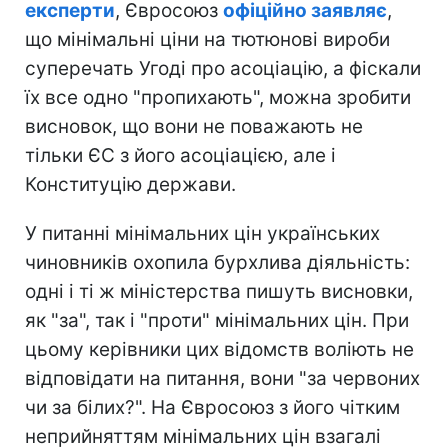
експерти
, Євросоюз
офіційно заявляє
,
що мінімальні ціни на тютюнові вироби
суперечать Угоді про асоціацію, а фіскали
їх все одно "пропихають", можна зробити
висновок, що вони не поважають не
тільки ЄС з його асоціацією, але і
Конституцію держави.
У питанні мінімальних цін українських
чиновників охопила бурхлива діяльність:
одні і ті ж міністерства пишуть висновки,
як "за", так і "проти" мінімальних цін. При
цьому керівники цих відомств воліють не
відповідати на питання, вони "за червоних
чи за білих?". На Євросоюз з його чітким
неприйняттям мінімальних цін взагалі