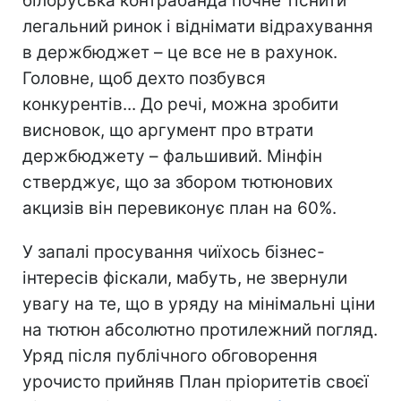
білоруська контрабанда почне тіснити
легальний ринок і віднімати відрахування
в держбюджет – це все не в рахунок.
Головне, щоб дехто позбувся
конкурентів... До речі, можна зробити
висновок, що аргумент про втрати
держбюджету – фальшивий. Мінфін
стверджує, що за збором тютюнових
акцизів він перевиконує план на 60%.
У запалі просування чиїхось бізнес-
інтересів фіскали, мабуть, не звернули
увагу на те, що в уряду на мінімальні ціни
на тютюн абсолютно протилежний погляд.
Уряд після публічного обговорення
урочисто прийняв План пріоритетів своєї