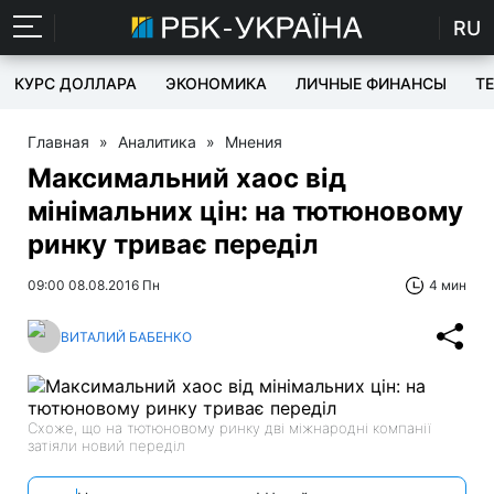
RU
КУРС ДОЛЛАРА
ЭКОНОМИКА
ЛИЧНЫЕ ФИНАНСЫ
T
Главная
»
Аналитика
»
Мнения
Максимальний хаос від
мінімальних цін: на тютюновому
ринку триває переділ
09:00 08.08.2016 Пн
4 мин
ВИТАЛИЙ БАБЕНКО
Схоже, що на тютюновому ринку дві міжнародні компанії
затіяли новий переділ