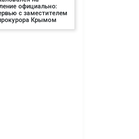
ление официально:
ервью с заместителем
прокурора Крымом