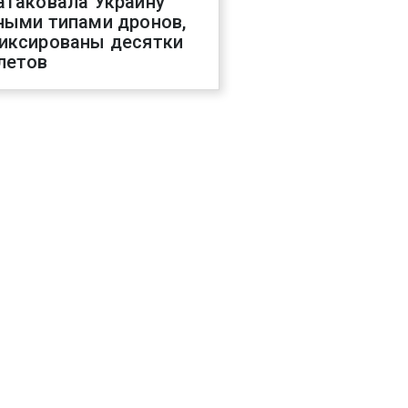
атаковала Украину
ными типами дронов,
иксированы десятки
летов