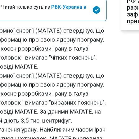
РФ 
раз
 Читай только суть из
РБК-Украина в
заф
при
омної енергії (МАГАТЕ) стверджує, що
 інформацію про свою ядерну програму.
коєен розробками Ірану в галузі
ловок і вимагає "чітких пояснень".
повіді МАГАТЕ.
омної енергії (МАГАТЕ) стверджує, що
 інформацію про свою ядерну програму.
коєне розробками Ірану в галузі
оловок і вимагає "виразних пояснень".
повіді МАГАТЕ. За даними МАГАТЕ, на
 діють 3,5 тис. центрифуг,
гачення урану. Найближчим часом Іран
6 тисяч установок. МАГАТЕ висловила