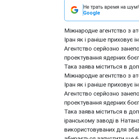
Не трать время на шум!
Google
Міжнародне агентство з ат
Іран як і раніше приховує
Агентство серйозно занепо
проектування ядерних боєго
Така заява міститься в до
Міжнародне агентство з ат
Іран як і раніше приховує
Агентство серйозно занепо
проектування ядерних боєг
Така заява міститься в до
іранському заводі в Натанзі
використовуваних для зба
збирається запустити ще 