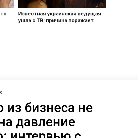
ю
о из бизнеса не
на давление
: интервью с