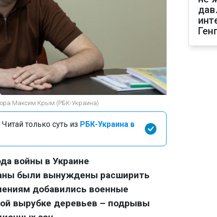
дав
инт
Ген
урора Максим Крым (РБК-Украина)
 Читай только суть из
РБК-Украина в
ода войны в Украине
ганы были вынуждены расширить
плениям добавились военные
ной вырубке деревьев – подрывы