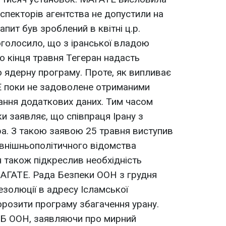
спекторів агентства не допустили на
запит був зроблений в квітні ц.р.
голосило, що з іранської владою
о кінця травня Тегеран надасть
 ядерну програму. Проте, як випливає
Е поки не задоволене отриманими
ання додаткових даних. Тим часом
и заявляє, що співпраця Ірану з
. З такою заявою 25 травня виступив
овнішньополітичного відомства
н також підкреслив необхідність
МАГАТЕ. Рада Безпеки ООН з грудня
езолюції в адресу Ісламської
розити програму збагачення урану.
 РБ ООН, заявляючи про мирний