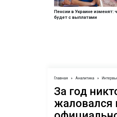
Главная
»
Аналитика
»
Интервь
За год никт
жаловался 
официально