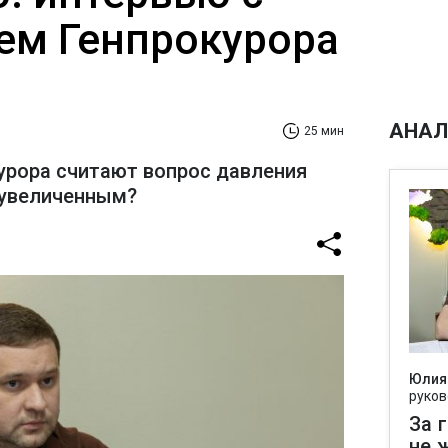
ем Генпрокурора
АНАЛ
25 мин
урора считают вопрос давления
еувеличенным?
Юлия
руков
За 
не 