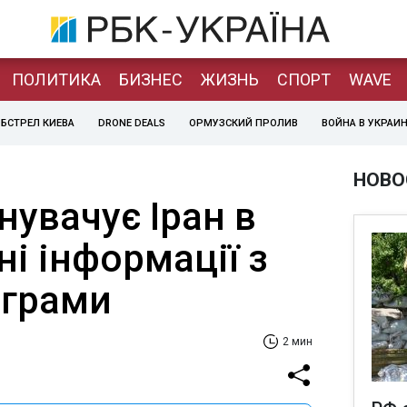
ПОЛИТИКА
БИЗНЕС
ЖИЗНЬ
СПОРТ
WAVE
БСТРЕЛ КИЕВА
DRONE DEALS
ОРМУЗСКИЙ ПРОЛИВ
ВОЙНА В УКРАИ
НОВО
увачує Іран в
і інформації з
ограми
2 мин