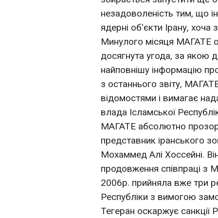
незадоволеність тим, що ін
ядерні об'єкти Ірану, хоча 
Минулого місяця МАГАТЕ о
досягнута угода, за якою д
найповнішу інформацію про
з останнього звіту, МАГАТ
відомостями і вимагає над
влада Ісламської Республік
МАГАТЕ абсолютно прозора
представник іранського з
Мохаммед Алі Хоссейні. Ві
продовження співпраці з 
2006р. прийняла вже три р
Республіки з вимогою замо
Тегеран оскаржує санкції