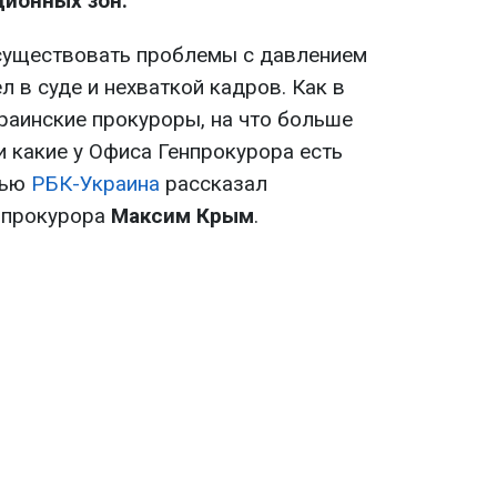
ционных зон.
существовать проблемы с давлением
л в суде и нехваткой кадров. Как в
раинские прокуроры, на что больше
и какие у Офиса Генпрокурора есть
вью
РБК-Украина
рассказал
 прокурора
Максим Крым
.