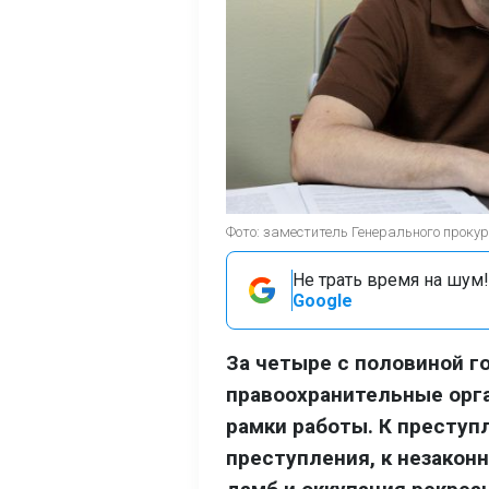
Фото: заместитель Генерального прок
Не трать время на шум!
Google
За четыре с половиной г
правоохранительные ор
рамки работы. К престу
преступления, к незакон