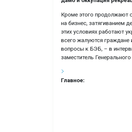
дамб и оккупация рекреа
Кроме этого продолжают 
на бизнес, затягиванием де
этих условиях работают ук
всего жалуются граждане 
вопросы к БЭБ, – в интер
заместитель Генерального
Главное: