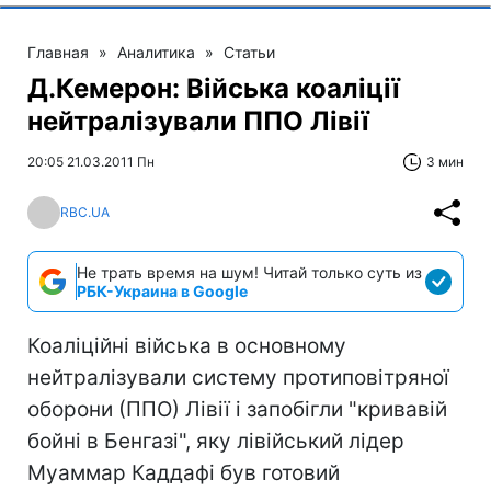
Главная
»
Аналитика
»
Статьи
Д.Кемерон: Війська коаліції
нейтралізували ППО Лівії
20:05 21.03.2011 Пн
3 мин
RBC.UA
Не трать время на шум! Читай только суть из
РБК-Украина в Google
Коаліційні війська в основному
нейтралізували систему протиповітряної
оборони (ППО) Лівії і запобігли "кривавій
бойні в Бенгазі", яку лівійський лідер
Муаммар Каддафі був готовий