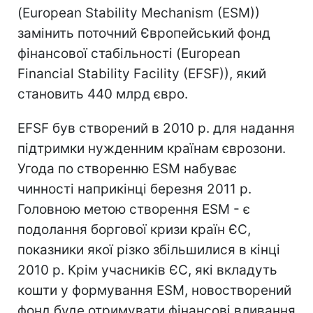
(European Stability Mechanism (ESM))
замінить поточний Європейський фонд
фінансової стабільності (European
Financial Stability Facility (EFSF)), який
становить 440 млрд євро.
EFSF був створений в 2010 р. для надання
підтримки нужденним країнам єврозони.
Угода по створенню ESM набуває
чинності наприкінці березня 2011 р.
Головною метою створення ESM - є
подолання боргової кризи країн ЄС,
показники якої різко збільшилися в кінці
2010 р. Крім учасників ЄС, які вкладуть
кошти у формування ESM, новостворений
фонд буде отримувати фінансові вливання