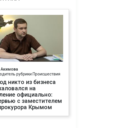
 Акимова
одитель рубрики Происшествия
год никто из бизнеса
жаловался на
ление официально:
ервью с заместителем
прокурора Крымом