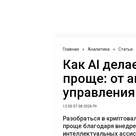
Главная
»
Аналитика
»
Статьи
Как AI дел
проще: от 
управления
12:00 07.08.2026 Пт
Разобраться в криптова
проще благодаря внедр
интеллектуальных асси