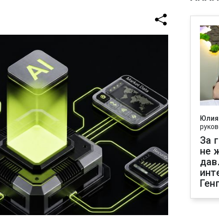
Юлия
руков
За 
не 
дав
инт
Ген