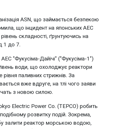
анізація ASN, що займається безпекою
омила, що інцидент на японських АЕС
 рівень складності, ґрунтуючись на
 1 до 7.
 АЕС "Фукусіма-Дайічі" ("Фукусіма-1")
івень води, що охолоджує реактори
 рівня паливних стрижнів. За
вається вже вдруге, на тлі чого заяви
учать з новою силою.
kyo Electric Power Co. (TEPCO) робить
 подібному розвитку подій. Зокрема,
у залити реактор морською водою,