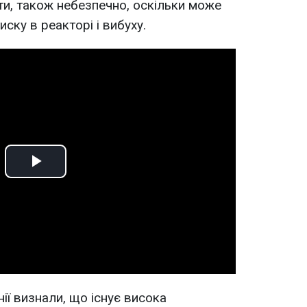
ти, також небезпечно, оскільки може
ску в реакторі і вибуху.
Play
Video
ії визнали, що існує висока