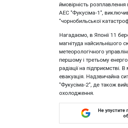
ймовірність розплавлення 
АЕС "Фукусіма-1", виключ
"чорнобильської катастроф
Нагадаємо, в Японії 11 бер
магнітуда найсильнішого с
метеорологічного управлін
першому і третьому енерго
радіації на підприємстві. 
евакуація. Надзвичайна сит
"Фукусіма-2", де також ви
охолодження.
Не упустите 
об