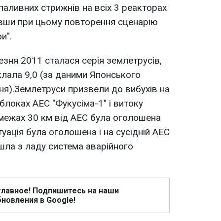
паливних стрижнів на всіх 3 реакторах
ивши при цьому повторення сценарію
и".
езня 2011 сталася серія землетрусів,
клала 9,0 (за даними Японського
ня).Землетруси призвели до вибухів на
блоках АЕС "Фукусіма-1" і витоку
В межах 30 км від АЕС була оголошена
уація була оголошена і на сусідній АЕС
йшла з ладу система аварійного
главное! Подпишитесь на наши
новления в Google!