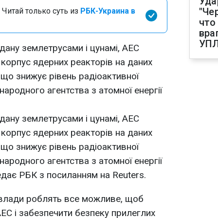
Уда
"Че
 Читай только суть из
РБК-Украина в
что
вра
УП
ану землетрусами і цунамі, АЕС
", корпус ядерних реакторів на даних
що знижує рівень радіоактивної
ародного агентства з атомної енергії
ану землетрусами і цунамі, АЕС
", корпус ядерних реакторів на даних
що знижує рівень радіоактивної
ародного агентства з атомної енергії
дає РБК з посиланням на Reuters.
 влади роблять все можливе, щоб
АЕС і забезпечити безпеку прилеглих