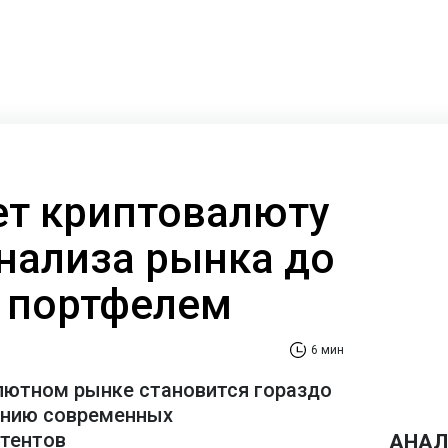
ает криптовалюту
анализа рынка до
 портфелем
6 мин
лютном рынке становится гораздо
ению современных
стентов
АНАЛ