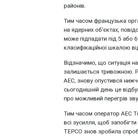
районів.
Тим часом французька орг
на ядерних об'єктах, повід
може підпадати під 5 або 6
класифікаційної шкалою від
Відзначимо, що ситуація на
залишається тривожною. Р
АЕС, знову опустився нижче
сьогоднішній день це відбу
про можливий перегрів зв
Тим часом оператор АЕС To
всі зусилля, щоб запобігти
TEPCO знов зробила спроб