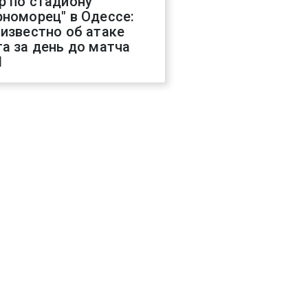
р по стадиону
рноморец" в Одессе:
 известно об атаке
га за день до матча
Л