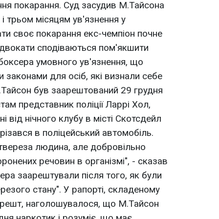
ня покарання. Суд засудив М.Тайсона
 і трьом місяцям ув'язнення у
ати своє покарання екс-чемпіон почне
адвокати сподіваються пом'якшити
 боксера умовного ув'язнення, що
законами для осіб, які визнали себе
.Тайсон був заарештований 29 грудня
там представник поліції Ларрі Хол,
і від нічного клубу в місті Скотсдейл
 врізався в поліцейський автомобіль.
 твереза людина, але добровільно
ронених речовин в організмі", - сказав
ера заарештували після того, як були
ерезого стану". У рапорті, складеному
арешт, наголошувалося, що М.Тайсон
дня наркотик і розуміє, що має