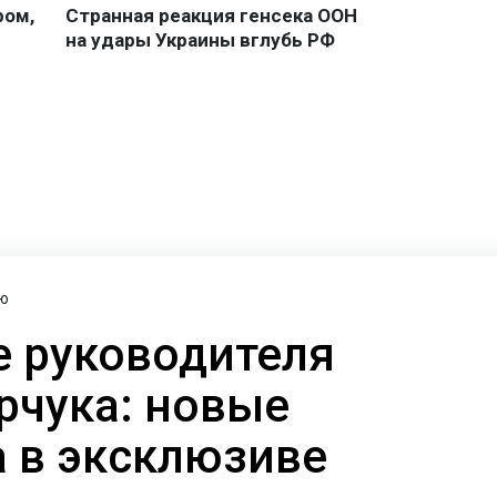
ю
 руководителя
рчука: новые
а в эксклюзиве