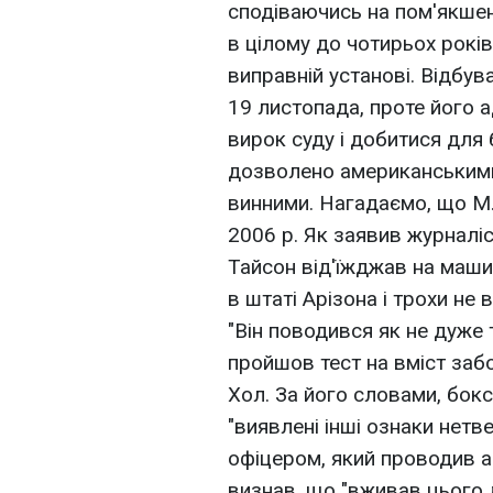
сподіваючись на пом'якшен
в цілому до чотирьох років
виправній установі. Відбув
19 листопада, проте його 
вирок суду і добитися для
дозволено американськими 
винними. Нагадаємо, що М
2006 р. Як заявив журналіс
Тайсон від'їжджав на машин
в штаті Арізона і трохи не
"Він поводився як не дуже
пройшов тест на вміст забо
Хол. За його словами, бокс
"виявлені інші ознаки нетв
офіцером, який проводив 
визнав, що "вживав цього 