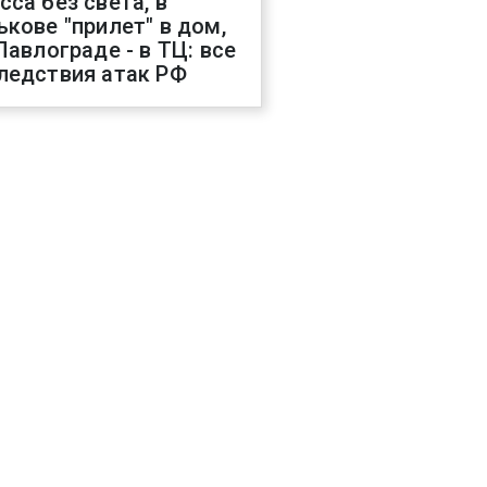
сса без света, в
ькове "прилет" в дом,
 Павлограде - в ТЦ: все
ледствия атак РФ