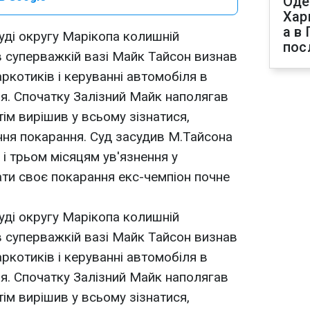
Оде
Хар
а в
уді округу Марікопа колишній
пос
в суперважкій вазі Майк Тайсон визнав
аркотиків і керуванні автомобіля в
ня. Спочатку Залізний Майк наполягав
тім вирішив у всьому зізнатися,
ня покарання. Суд засудив М.Тайсона
 і трьом місяцям ув'язнення у
ати своє покарання екс-чемпіон почне
уді округу Марікопа колишній
в суперважкій вазі Майк Тайсон визнав
аркотиків і керуванні автомобіля в
ня. Спочатку Залізний Майк наполягав
тім вирішив у всьому зізнатися,