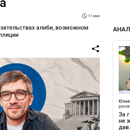
а
11 мин
азательствах алиби, возможном
АНАЛ
лляции
Юлия
руков
За 
не 
дав