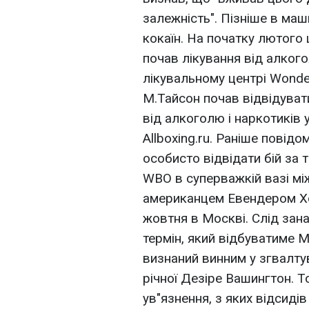
залежність". Пізніше в маш
кокаїн. На початку лютого
почав лікування від алкого
лікувальному центрі Wonder
М.Тайсон почав відвідуват
від алкоголю і наркотиків
Allboxing.ru. Раніше повід
особисто відвідати бій за 
WBO в суперважкій вазі мі
американцем Евендером Хо
жовтня в Москві. Слід зан
термін, який відбуватиме М
визнаний винним у згвалту
річної Дезіре Вашингтон. Т
ув"язнення, з яких відсидів