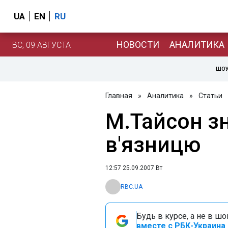
UA
EN
RU
НОВОСТИ
АНАЛИТИКА
ВС, 09 АВГУСТА
ШОУ
Главная
»
Аналитика
»
Статьи
М.Тайсон зн
в'язницю
12:57 25.09.2007 Вт
RBC.UA
Будь в курсе, а не в ш
вместе с РБК-Украина 