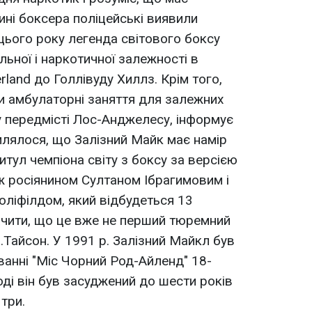
ині боксера поліцейські виявили
 цього року легенда світового боксу
льної і наркотичної залежності в
land до Голлівуду Хиллз. Крім того,
и амбулаторні заняття для залежних
 у передмісті Лос-Анджелесу, інформує
омлялося, що Залізний Майк має намір
титул чемпіона світу з боксу за версією
ж росіянином Султаном Ібрагимовим і
ліфілдом, який відбудеться 13
ачити, що це вже не перший тюремний
.Тайсон. У 1991 р. Залізний Майкл був
ванні "Міс Чорний Род-Айленд" 18-
оді він був засуджений до шести років
 три.