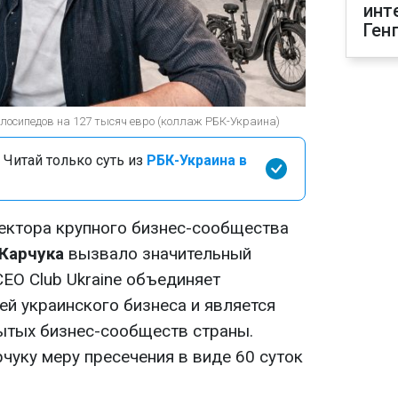
инт
Ген
лосипедов на 127 тысяч евро (коллаж РБК-Украина)
 Читай только суть из
РБК-Украина в
ектора крупного бизнес-сообщества
Карчука
вызвало значительный
CEO Club Ukraine объединяет
ей украинского бизнеса и является
ытых бизнес-сообществ страны.
чуку меру пресечения в виде 60 суток