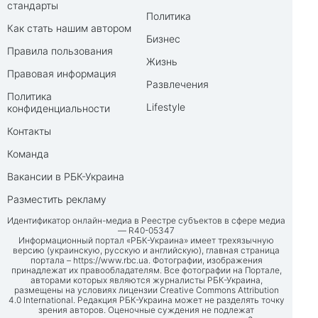
стандарты
Политика
Как стать нашим автором
Бизнес
Правила пользования
Жизнь
Правовая информация
Развлечения
Политика
Lifestyle
конфиденциальности
Контакты
Команда
Вакансии в РБК-Украина
Разместить рекламу
Идентификатор онлайн-медиа в Реестре субъектов в сфере медиа
— R40-05347
Информационный портал «РБК-Украина» имеет трехязычную
версию (украинскую, русскую и английскую), главная страница
портала –
https://www.rbc.ua
. Фотографии, изображения
принадлежат их правообладателям. Все фотографии на Портале,
авторами которых являются журналисты РБК-Украина,
размещены на условиях лицензии Creative Commons Attribution
4.0 International. Редакция РБК-Украина может не разделять точку
зрения авторов. Оценочные суждения не подлежат