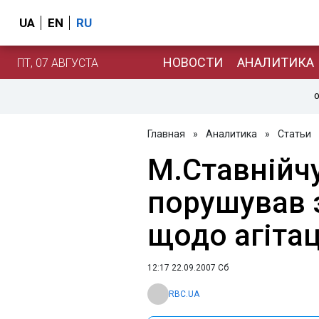
UA
EN
RU
НОВОСТИ
АНАЛИТИКА
ПТ, 07 АВГУСТА
О
Главная
»
Аналитика
»
Статьи
М.Ставнійч
порушував 
щодо агітац
12:17 22.09.2007 Сб
RBC.UA