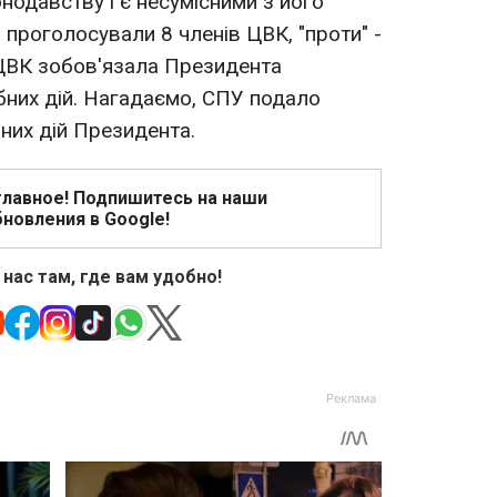
нодавству і є несумісними з його
я проголосували 8 членів ЦВК, "проти" -
 ЦВК зобов'язала Президента
ібних дій. Нагадаємо, СПУ подало
них дій Президента.
главное! Подпишитесь на наши
новления в Google!
 нас там, где вам удобно!