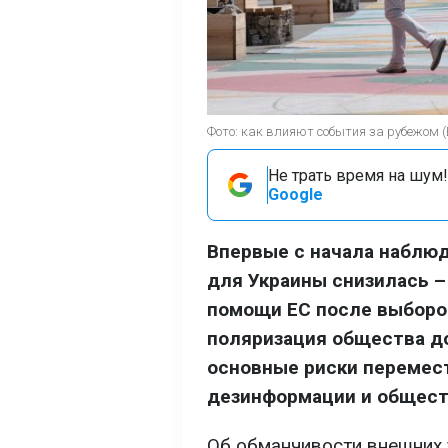
Фото: как влияют события за рубежом 
Не трать время на шум!
Google
Впервые с начала наблюд
для Украины снизилась –
помощи ЕС после выборов
поляризация общества до
основные риски перемест
дезинформации и общест
Об обманчивости внешних у