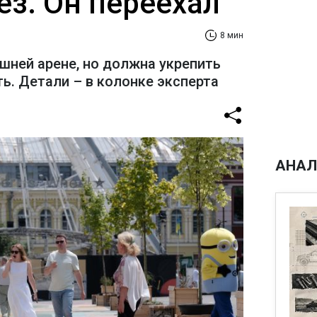
ез. Он переехал
8 мин
шней арене, но должна укрепить
ь. Детали – в колонке эксперта
АНАЛ