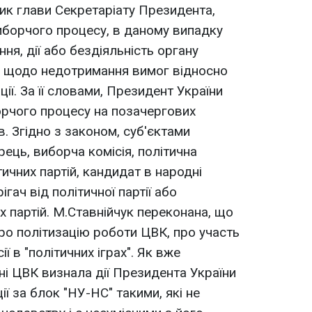
ик глави Секретаріату Президента,
иборчого процесу, в даному випадку
я, дії або бездіяльність органу
а щодо недотримання вимог відносно
ії. За її словами, Президент України
борчого процесу на позачергових
. Згідно з законом, суб'єктами
ець, виборча комісія, політична
тичних партій, кандидат в народні
ігач від політичної партії або
х партій. М.Ставнійчук переконана, що
про політизацію роботи ЦВК, про участь
ї в "політичних іграх". Як вже
і ЦВК визнала дії Президента України
ї за блок "НУ-НС" такими, які не