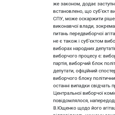
же законом, додає заступн
встановлено, що суб'єкт в
СПУ, може оскаржити рішенн
виконавчої влади, зокрем
питань передвиборчої агітац
не є також і суб'єктом ви
виборах народних депутатів
виборчого процесу є: вибор
партія, виборчий блок полі
депутати, офіційний спостер
виборчого блоку політични
останні випадки свідчать 
Центральної виборчої комісі
повідомлялося, напередодн
В.Ющенко щодо його агітаці