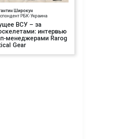
тантин Широкун
спондент РБК-Украина
ущее ВСУ – за
оскелетами: интервью
оп-менеджерами Rarog
ical Gear