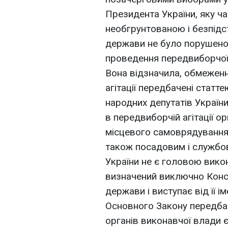
Президента України, яку ч
необгрунтованою і безпідс
держави не було порушен
проведення передвиборчої а
Вона відзначила, обмежен
агітації передбачені статт
народних депутатів Україн
в передвиборчій агітації о
місцевого самоврядування,
також посадовим і службов
України не є головою вико
визначений виключно Конст
держави і виступає від її і
Основного Закону передба
органів виконавчої влади є