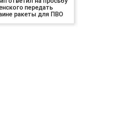
мп ответил на просьбу
енского передать
аине ракеты для ПВО