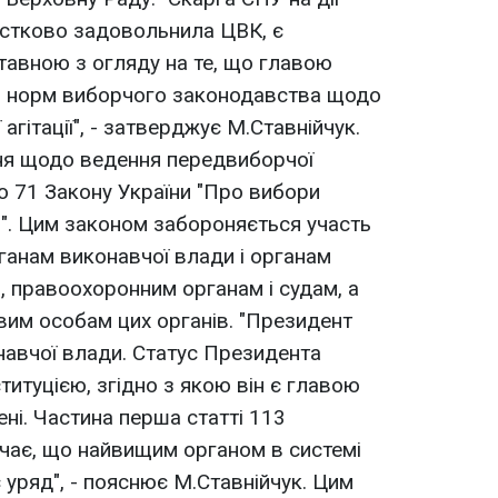
астково задовольнила ЦВК, є
тавною з огляду на те, що главою
о норм виборчого законодавства щодо
гітації", - затверджує М.Ставнійчук.
ня щодо ведення передвиборчої
ею 71 Закону України "Про вибори
и". Цим законом забороняється участь
рганам виконавчої влади і органам
 правоохоронним органам і судам, а
им особам цих органів. "Президент
навчої влади. Статус Президента
итуцією, згідно з якою він є главою
мені. Частина перша статті 113
чає, що найвищим органом в системі
 уряд", - пояснює М.Ставнійчук. Цим