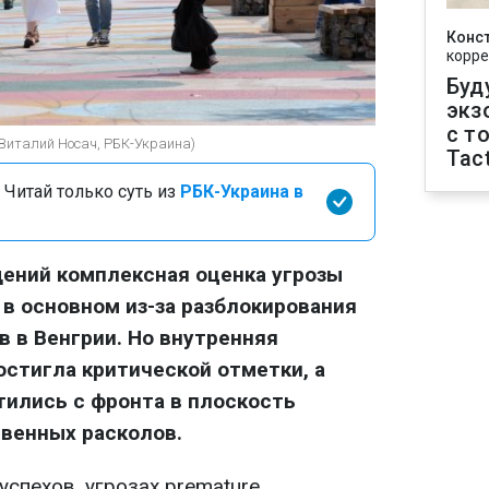
Конс
корре
Буд
экз
с т
(Виталий Носач, РБК-Украина)
Tact
 Читай только суть из
РБК-Украина в
ений комплексная оценка угрозы
 в основном из-за разблокирования
 в Венгрии. Но внутренняя
стигла критической отметки, а
ились с фронта в плоскость
венных расколов.
спехов, угрозах premature