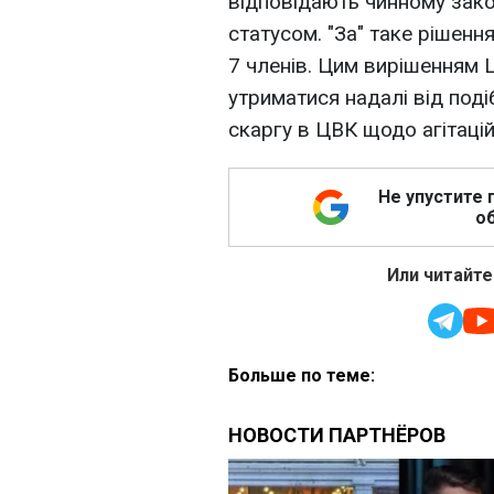
відповідають чинному зако
статусом. "За" таке рішенн
7 членів. Цим вирішенням
утриматися надалі від под
скаргу в ЦВК щодо агітацій
Не упустите 
об
Или читайте
Больше по теме: