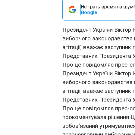
Не трать время на шум!
Google
Президент України Віктор
виборчого законодавства
агітації, вважає заступник
Представник Президента Ук
Про це повідомляє прес-с
Президент України Віктор
виборчого законодавства
агітації, вважає заступник
Представник Президента Ук
Про це повідомляє прес-с
прокоментувала рішення ЦВ
зобов'язаний утримуватися 
позачерговими виборами у 