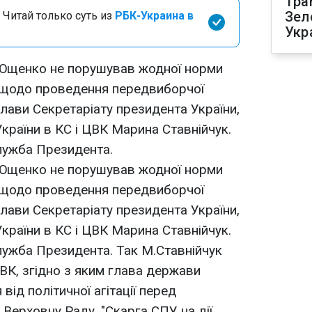
Тра
Зел
 Читай только суть из
РБК-Украина в
Укр
 Ющенко не порушував жодної норми
 щодо проведення передвиборчої
 глави Секретаріату президента України,
раїни в КС і ЦВК Марина Ставнійчук.
лужба Президента.
 Ющенко не порушував жодної норми
 щодо проведення передвиборчої
 глави Секретаріату президента України,
раїни в КС і ЦВК Марина Ставнійчук.
лужба Президента. Так М.Ставнійчук
К, згідно з яким глава держави
від політичної агітації перед
Верховну Раду. "Скарга СПУ на дії