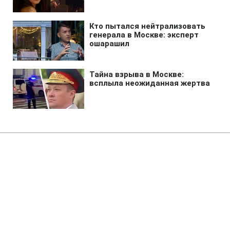
Главная
»
Аналитика
»
Статьи
М.Ахмадінежад: Іран
запропонує Заходу нові рішення
щодо ядерної проблеми
17:40 13.05.2008 Вт
2 мин