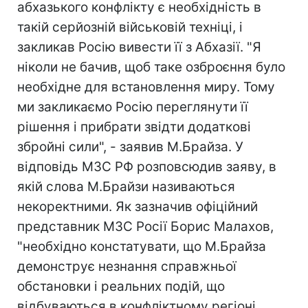
абхазького конфлікту є необхідність в
такій серйозній військовій техніці, і
закликав Росію вивести її з Абхазії. "Я
ніколи не бачив, щоб таке озброєння було
необхідне для встановлення миру. Тому
ми закликаємо Росію переглянути її
рішення і прибрати звідти додаткові
збройні сили", - заявив М.Брайза. У
відповідь МЗС РФ розповсюдив заяву, в
якій слова М.Брайзи називаються
некоректними. Як зазначив офіційний
представник МЗС Росії Борис Малахов,
"необхідно констатувати, що М.Брайза
демонструє незнання справжньої
обстановки і реальних подій, що
відбуваються в конфліктному регіоні,