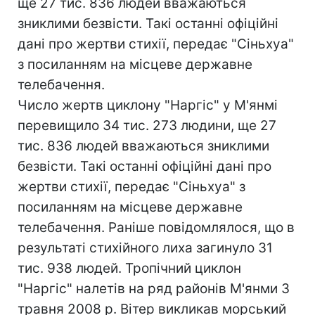
ще 27 тис. 836 людей вважаються
зниклими безвісти. Такі останні офіційні
дані про жертви стихії, передає "Сіньхуа"
з посиланням на місцеве державне
телебачення.
Число жертв циклону "Наргіс" у М'янмі
перевищило 34 тис. 273 людини, ще 27
тис. 836 людей вважаються зниклими
безвісти. Такі останні офіційні дані про
жертви стихії, передає "Сіньхуа" з
посиланням на місцеве державне
телебачення. Раніше повідомлялося, що в
результаті стихійного лиха загинуло 31
тис. 938 людей. Тропічний циклон
"Наргіс" налетів на ряд районів М'янми 3
травня 2008 р. Вітер викликав морський