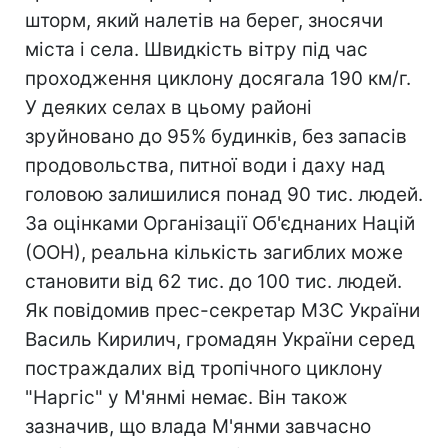
шторм, який налетів на берег, зносячи
міста і села. Швидкість вітру під час
проходження циклону досягала 190 км/г.
У деяких селах в цьому районі
зруйновано до 95% будинків, без запасів
продовольства, питної води і даху над
головою залишилися понад 90 тис. людей.
За оцінками Організації Об'єднаних Націй
(ООН), реальна кількість загиблих може
становити від 62 тис. до 100 тис. людей.
Як повідомив прес-секретар МЗС України
Василь Кирилич, громадян України серед
постраждалих від тропічного циклону
"Наргіс" у М'янмі немає. Він також
зазначив, що влада М'янми завчасно