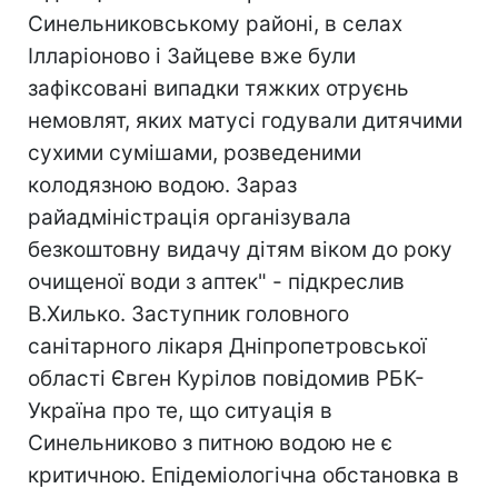
Синельниковському районі, в селах
Ілларіоново і Зайцеве вже були
зафіксовані випадки тяжких отруєнь
немовлят, яких матусі годували дитячими
сухими сумішами, розведеними
колодязною водою. Зараз
райадміністрація організувала
безкоштовну видачу дітям вiком до року
очищеної води з аптек" - підкреслив
В.Хилько. Заступник головного
санітарного лікаря Дніпропетровської
області Євген Курілов повідомив РБК-
Україна про те, що ситуація в
Синельниково з питною водою не є
критичною. Епідеміологічна обстановка в