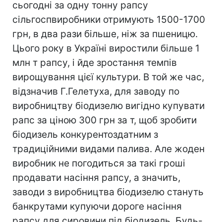
сьогодні за одну тонну рапсу
сільгоспвиробники отримують 1500-1700
грн, в два рази більше, ніж за пшеницю.
Цього року в Україні виростили більше 1
млн т рапсу, і йде зростання темпів
вирощування цієї культури. В той же час,
відзначив Г.Гелетуха, для заводу по
виробництву біодизелю вигідно купувати
рапс за ціною 300 грн за т, щоб зробити
біодизель конкурентоздатним з
традиційними видами палива. Але жоден
виробник не погодиться за такі гроші
продавати насіння рапсу, а значить,
заводи з виробництва біодизелю стануть
банкрутами купуючи дороге насіння
рапсу для сировини під біодизель. Будь-