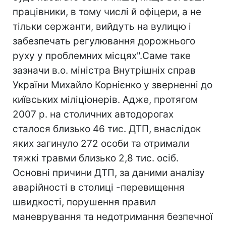
працівники, в тому числі й офіцери, а не
тільки сержанти, вийдуть на вулицю і
забезпечать регулювання дорожнього
руху у проблемних місцях".Саме таке
зазначи в.о. міністра Внутрішніх справ
України Михайло Корнієнко у зверненнi до
київських мiлiцiонерiв. Адже, протягом
2007 р. на столичних автодорогах
сталося близько 46 тис. ДТП, внаслідок
яких загинуло 272 особи та отримали
тяжкі травми близько 2,8 тис. осіб.
Основні причини ДТП, за даними аналізу
аварійності в столицi -перевищення
швидкості, порушення правил
маневрування та недотримання безпечної