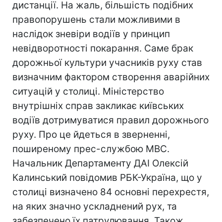
дистанції. На жаль, більшість подібних
правопорушень стали можливими в
наслідок зневіри водіїв у принцип
невідворотності покарання. Саме брак
дорожньої культури учасників руху став
визначним фактором створення аварійних
ситуацій у столиці. Міністерство
внутрішніх справ закликає київських
водіїв дотримуватися правил дорожнього
руху. Про це йдеться в зверненні,
поширеному прес-службою МВС.
Начальник Департаменту ДАІ Олексій
Калинський повiдомив РБК-Україна, що у
столиці визначено 84 основні перехрестя,
на яких значно ускладнений рух, та
забезпечено їх патрулювання. Також