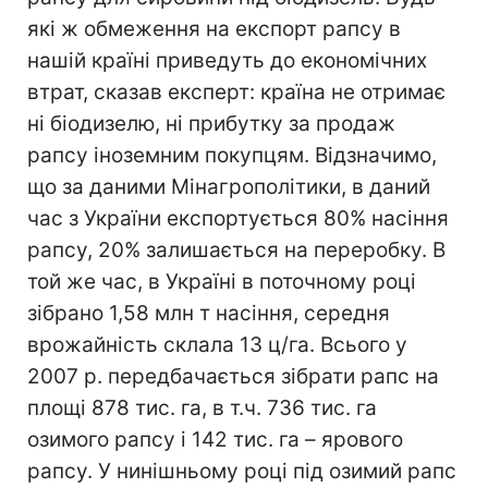
які ж обмеження на експорт рапсу в
нашій країні приведуть до економічних
втрат, сказав експерт: країна не отримає
ні біодизелю, ні прибутку за продаж
рапсу іноземним покупцям. Відзначимо,
що за даними Мінагрополітики, в даний
час з України експортується 80% насіння
рапсу, 20% залишається на переробку. В
той же час, в Україні в поточному році
зібрано 1,58 млн т насіння, середня
врожайність склала 13 ц/га. Всього у
2007 р. передбачається зібрати рапс на
площі 878 тис. га, в т.ч. 736 тис. га
озимого рапсу і 142 тис. га – ярового
рапсу. У нинішньому році під озимий рапс