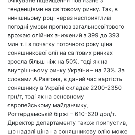
очікуване підвищення пов'язане з
тенденціями на світовому ринку. Так, в
нинішньому році через несприятливі
погодні умови прогноз загальносвітового
врожаю олійних знижений з 399 до 393
млн т. і з початку поточного року ціна
соняшникової олії на світових ринках
зросла більш ніж на 50%, тоді як на
внутрішньому ринку України – на 23%. За
словами А.Разгона, в даний час вартість
соняшнику в Україні складає 2200-2350
грн/т, тоді як на основному
європейському майданчику,
Роттердамській біржі – 610-620 дол/т.
Директор департаменту також припустив,
що надалі ціна на соняшникову олію може