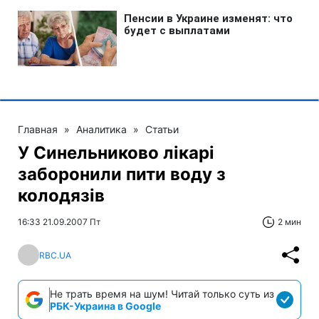
Главная
»
Аналитика
»
Статьи
У Синельниково лікарі
заборонили пити воду з
колодязів
16:33 21.09.2007 Пт
2 мин
RBC.UA
Не трать время на шум! Читай только суть из
РБК-Украина в Google