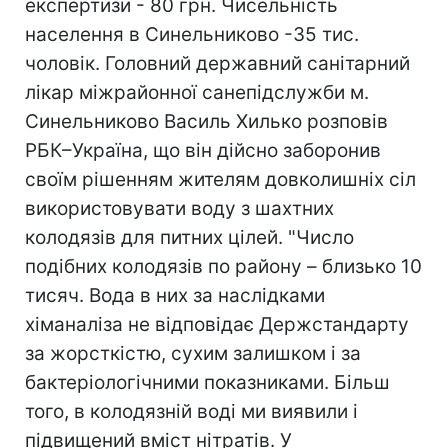
експертизи - 80 грн. Чисельність
населення в Синельниково -35 тис.
чоловік. Головний державний санітарний
лікар міжрайонної санепідслужби м.
Синельниково Василь Хилько розповів
РБК–Україна, що він дійсно заборонив
своїм рішенням жителям довколишніх сіл
використовувати воду з шахтних
колодязів для питних цілей. "Число
подібних колодязів по району – близько 10
тисяч. Вода в них за наслідками
хіманаліза не відповідає Держстандарту
за жорсткістю, сухим залишком і за
бактеріологічними показниками. Більш
того, в колодязній воді ми виявили і
підвищений вміст нітратів. У