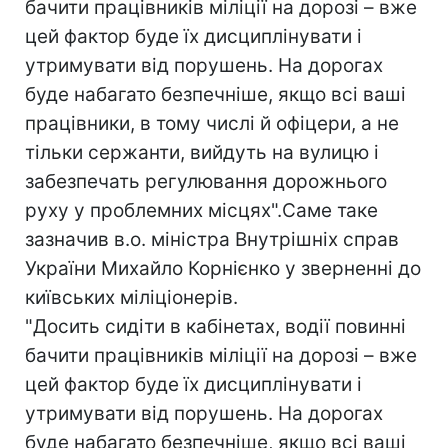
бачити працівників міліції на дорозі – вже
цей фактор буде їх дисциплінувати і
утримувати від порушень. На дорогах
буде набагато безпечніше, якщо всі ваші
працівники, в тому числі й офіцери, а не
тільки сержанти, вийдуть на вулицю і
забезпечать регулювання дорожнього
руху у проблемних місцях".Саме таке
зазначив в.о. міністра Внутрішніх справ
України Михайло Корнієнко у зверненнi до
київських мiлiцiонерiв.
"Досить сидіти в кабінетах, водії повинні
бачити працівників міліції на дорозі – вже
цей фактор буде їх дисциплінувати і
утримувати від порушень. На дорогах
буде набагато безпечніше, якщо всі ваші