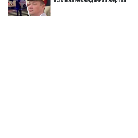
Главная
»
Аналитика
»
Статьи
Б.Нетаньяху: Ізраїль прагне до
досягнення миру на Близькому
Сході
18:00 06.12.2009 Вс
2 мин
RBC.UA
Не трать время на шум! Читай только суть из
РБК-Украина в Google
Ізраїль прагне до досягнення миру на