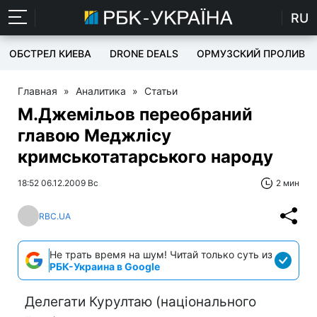
RU
ОБСТРЕЛ КИЕВА
DRONE DEALS
ОРМУЗСКИЙ ПРОЛИВ
Главная
»
Аналитика
»
Статьи
М.Джемільов переобраний
главою Меджлісу
кримськотатарського народу
18:52 06.12.2009 Вс
2 мин
RBC.UA
Не трать время на шум! Читай только суть из
РБК-Украина в Google
Делегати Курултаю (національного