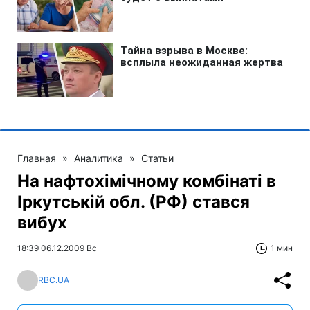
Главная
»
Аналитика
»
Статьи
На нафтохімічному комбінаті в
Іркутській обл. (РФ) стався
вибух
18:39 06.12.2009 Вс
1 мин
RBC.UA