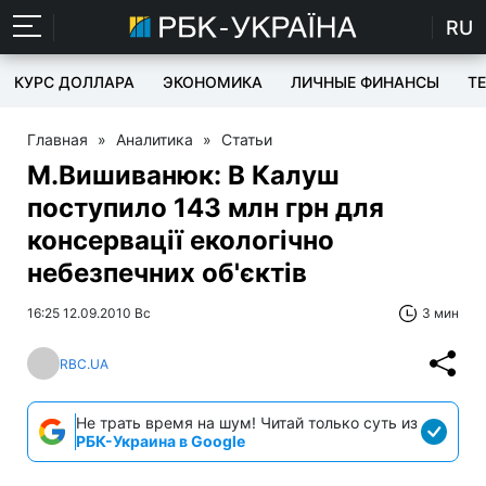
RU
КУРС ДОЛЛАРА
ЭКОНОМИКА
ЛИЧНЫЕ ФИНАНСЫ
T
Главная
»
Аналитика
»
Статьи
М.Вишиванюк: В Калуш
поступило 143 млн грн для
консервації екологічно
небезпечних об'єктів
16:25 12.09.2010 Вс
3 мин
RBC.UA
Не трать время на шум! Читай только суть из
РБК-Украина в Google