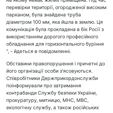
на якому немає жилих приміщень. Під час
перевірки території, огородженої високим
парканом, була знайдена труба
діаметром 100 мм, яка йшла в землю. Ця
комунікація була прокладена в бік Росії з
використанням дорогого професійного
обладнання для горизонтального буріння
", - йдеться в повідомленні.
Обставини правопорушення і причетні до
його організації особи з'ясовуються.
Співробітники Держприкордонслужби
поінформували про затримання
контрабанди Службу безпеки України,
прокуратуру, митницю, МНС, МВС,
екологічну службу, а також російських