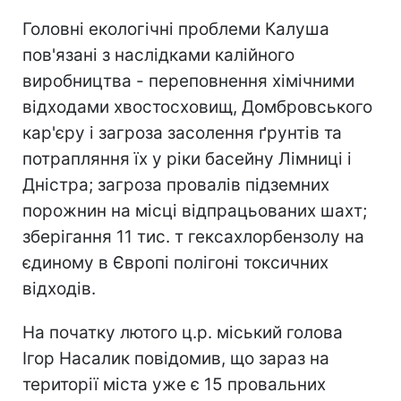
Головні екологічні проблеми Калуша
пов'язані з наслідками калійного
виробництва - переповнення хімічними
відходами хвостосховищ, Домбровського
кар'єру і загроза засолення ґрунтів та
потрапляння їх у ріки басейну Лімниці і
Дністра; загроза провалів підземних
порожнин на місці відпрацьованих шахт;
зберігання 11 тис. т гексахлорбензолу на
єдиному в Європі полігоні токсичних
відходів.
На початку лютого ц.р. міський голова
Ігор Насалик повідомив, що зараз на
території міста уже є 15 провальних