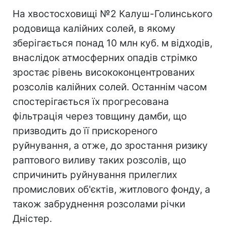
На хвостосховищі №2 Калуш-Голинського
родовища калійних солей, в якому
зберігається понад 10 млн куб. м відходів,
внаслідок атмосферних опадів стрімко
зростає рівень висококонцентрованих
розсолів калійних солей. Останнім часом
спостерігається їх прогресована
фільтрація через товщину дамби, що
призводить до її прискореного
руйнування, а отже, до зростання ризику
раптового виливу таких розсолів, що
спричинить руйнування прилеглих
промислових об'єктів, житлового фонду, а
також забруднення розсолами річки
Дністер.