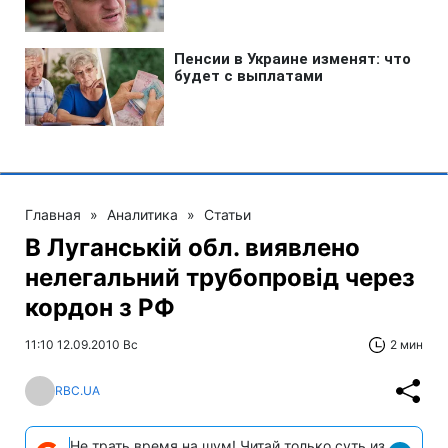
Главная
»
Аналитика
»
Статьи
В Луганській обл. виявлено
нелегальний трубопровід через
кордон з РФ
11:10 12.09.2010 Вс
2 мин
RBC.UA
Не трать время на шум! Читай только суть из