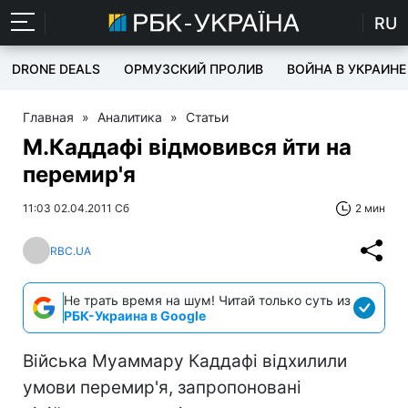
RU
DRONE DEALS
ОРМУЗСКИЙ ПРОЛИВ
ВОЙНА В УКРАИНЕ
Главная
»
Аналитика
»
Статьи
М.Каддафі відмовився йти на
перемир'я
11:03 02.04.2011 Сб
2 мин
RBC.UA
Не трать время на шум! Читай только суть из
РБК-Украина в Google
Війська Муаммару Каддафі відхилили
умови перемир'я, запропоновані