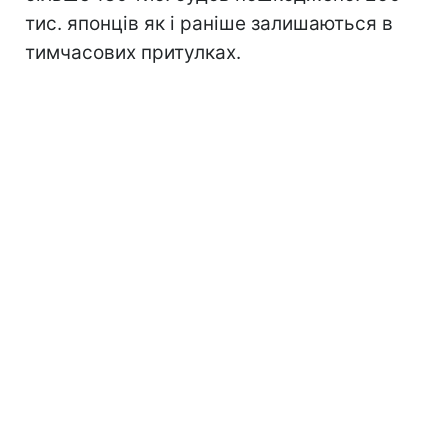
тис. японців як і раніше залишаються в
тимчасових притулках.