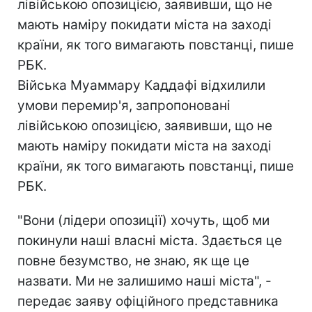
лівійською опозицією, заявивши, що не
мають наміру покидати міста на заході
країни, як того вимагають повстанці, пише
РБК.
Війська Муаммару Каддафі відхилили
умови перемир'я, запропоновані
лівійською опозицією, заявивши, що не
мають наміру покидати міста на заході
країни, як того вимагають повстанці, пише
РБК.
"Вони (лідери опозиції) хочуть, щоб ми
покинули наші власні міста. Здається це
повне безумство, не знаю, як ще це
назвати. Ми не залишимо наші міста", -
передає заяву офіційного представника