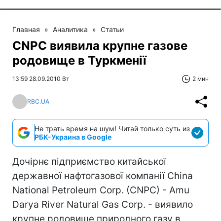
Главная
»
Аналитика
»
Статьи
CNPC виявила крупне газове
родовище в Туркменії
13:59 28.09.2010 Вт
2 мин
RBC.UA
Не трать время на шум! Читай только суть из
РБК-Украина в Google
Дочірнє підприємство китайської
державної нафтогазової компанії China
National Petroleum Corp. (CNPC) - Amu
Darya River Natural Gas Corp. - виявило
крупне родовище природного газу в