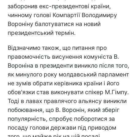
заборонив екс-президентові країни,
чинному голові Компартії Володимиру
Вороніну балотуватися на новий
президентський термін.
Відзначимо також, що питання про
правомочність висунення комуніста В.
Вороніна в президенти виникло після того,
як минулого року молдавський парламент
не зумів обрати керівника країни і його
обов'язки став виконувати спікер М.Гімпу.
Тоді в лавах правлячого альянсу виникли
побоювання, що В. Воронін, який зберіг
популярність, спробує поборотися за
посаду голови держави під приводом
того, що майже рік на цій посаді