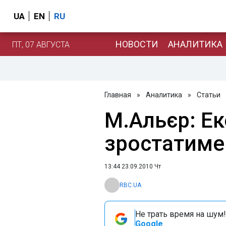
UA
EN
RU
НОВОСТИ
АНАЛИТИКА
ПТ, 07 АВГУСТА
Главная
»
Аналитика
»
Статьи
М.Альєр: Ек
зростатиме
13:44 23.09.2010 Чт
RBC.UA
Не трать время на шум!
Google