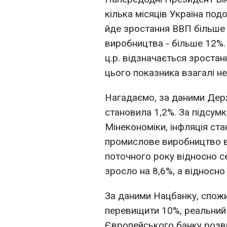
кілька місяців Україна под
йде зростання ВВП більше
виробництва - більше 12%.
ц.р. відзначається зростан
цього показника взагалі н
Нагадаємо, за даними Держ
становила 1,2%. За підсум
Мінекономіки, інфляція ста
промислове виробництво в 
поточного року відносно 
зросло на 8,6%, а відносно 
За даними Нацбанку, спожи
перевищити 10%, реальний
Європейського банку розви