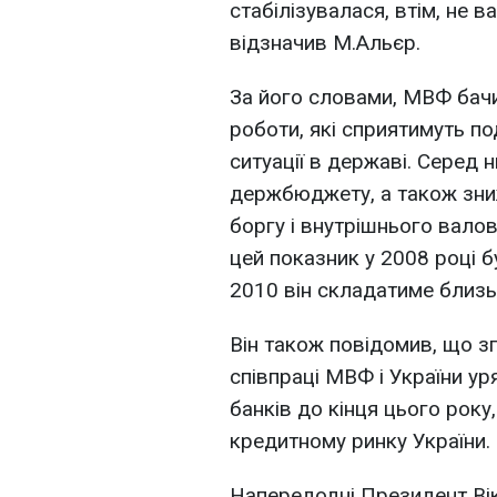
стабілізувалася, втім, не в
відзначив М.Альєр.
За його словами, МВФ бачи
роботи, які сприятимуть п
ситуації в державі. Серед 
держбюджету, а також зни
боргу і внутрішнього вало
цей показник у 2008 році бу
2010 він складатиме близь
Він також повідомив, що з
співпраці МВФ і України у
банків до кінця цього рок
кредитному ринку України.
Напередодні Президент Вік