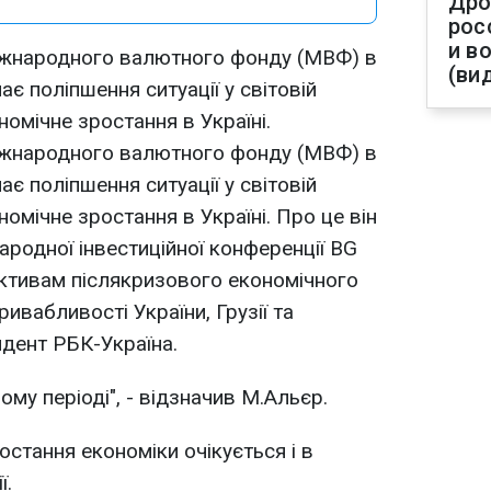
Дро
рос
и в
іжнародного валютного фонду (МВФ) в
(ви
ає поліпшення ситуації у світовій
номічне зростання в Україні.
іжнародного валютного фонду (МВФ) в
ає поліпшення ситуації у світовій
номічне зростання в Україні. Про це він
ародної інвестиційної конференції BG
пективам післякризового економічного
ривабливості України, Грузії та
ндент РБК-Україна.
ому періоді", - відзначив М.Альєр.
остання економіки очікується і в
ї.