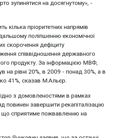
арто зупинятися на досягнутому», -
ть кілька пріоритетних напрямів
одальшому поліпшенню економічної
них скорочення дефіциту
ження співвідношення державного
вого продукту. За інформацією МВФ,
в на рівні 20%, в 2009 - понад 30%, а в
ко 41%, сказав М.Альєр.
гідно з домовленостями в рамках
ряд повинен завершити рекапіталізацію
у, що сприятиме пожвавленню на
тор Янукович заявив, що за останні