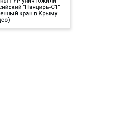
ны ГУР уничтожили
сийский "Панцирь-С1"
оенный кран в Крыму
део)