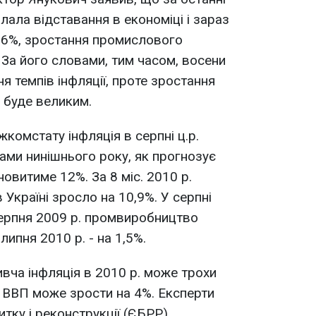
олала відставання в економіці і зараз
 6%, зростання промислового
 За його словами, тим часом, восени
ня темпів інфляції, проте зростання
е буде великим.
комстату інфляція в серпні ц.р.
ками нинішнього року, як прогнозує
новитиме 12%. За 8 міс. 2010 р.
Україні зросло на 10,9%. У серпні
серпня 2009 р. промвиробництво
липня 2010 р. - на 1,5%.
вча інфляція в 2010 р. може трохи
 ВВП може зрости на 4%. Експерти
тку і реконструкції (ЄБРР)