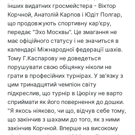
інших видатних гросмейстера - Віктор
Корчной, Анатолій Карпов і Юдіт Полгар,
що продовжують спортивну кар'єру,
передає "Эхо Москвы". Це змагання не
має офіційного статусу і не значиться в
календарі Міжнародної федерації шахів.
Тому Г.Каспарову не доведеться
порушувати свою обіцянку ніколи не
грати в професійних турнірах. У зв'язку з
цим тринадцятий чемпіон світу
підкреслив, що турнір в Цюріху не варто
сприймати як його повернення до дошки.
"Я якось ніяково, чи що, відчув себе тому,
що закінчив з шахами до того, як з ними
закінчив Корчной. Вперше на високому