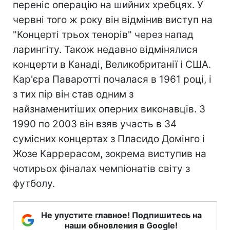
переніс операцію на шийних хребцях. У
червні того ж року він відмінив виступ на
"Концерті трьох тенорів" через напад
ларингіту. Також недавно відмінялися
концерти в Канаді, Великобританії і США.
Кар'єра Паваротті почалася в 1961 році, і
з тих пір він став одним з
найзнаменитіших оперних виконавців. З
1990 по 2003 він взяв участь в 34
сумісних концертах з Пласидо Домінго і
Жозе Каррерасом, зокрема виступив на
чотирьох фіналах чемпіонатів світу з
футболу.
Не упустите главное! Подпишитесь на
наши обновления в Google!