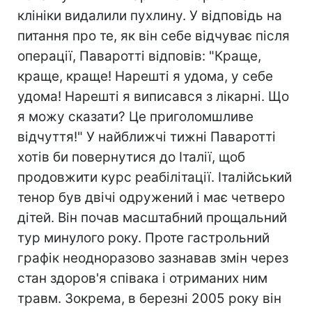
клініки видалили пухлину. У відповідь на
питання про те, як він себе відчуває після
операції, Паваротті відповів: "Краще,
краще, краще! Нарешті я удома, у себе
удома! Нарешті я виписався з лікарні. Що
я можу сказати? Це приголомшливе
відчуття!" У найближчі тижні Паваротті
хотів би повернутися до Італії, щоб
продовжити курс реабілітації. Італійський
тенор був двічі одружений і має четверо
дітей. Він почав масштабний прощальний
тур минулого року. Проте гастрольний
графік неодноразово зазнавав змін через
стан здоров'я співака і отриманих ним
травм. Зокрема, в березні 2005 року він