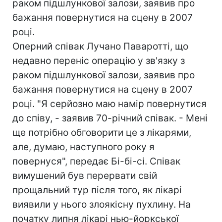
раком підшлункової залози, заявив про
бажання повернутися на сцену в 2007
році.
Оперний співак Лучано Паваротті, що
недавно переніс операцію у зв'язку з
раком підшлункової залози, заявив про
бажання повернутися на сцену в 2007
році. "Я серйозно маю намір повернутися
до співу, - заявив 70-річний співак. - Мені
ще потрібно обговорити це з лікарями,
але, думаю, наступного року я
повернуся", передає Бі-бі-сі. Співак
вимушений був перервати свій
прощальний тур після того, як лікарі
виявили у нього злоякісну пухлину. На
початку липня лікарі нью-йоркської