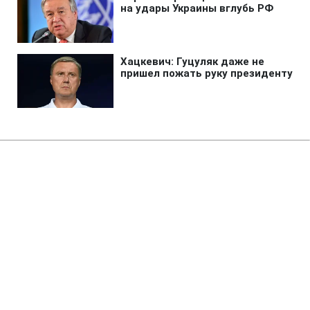
Главная
»
Аналитика
»
Статьи
В Україні може з'явитися нова
коаліція
13:05 26.07.2006 Ср
3 мин
RBC.UA
Не трать время на шум! Читай только суть из