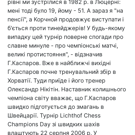
рівні ми зустрілися в 1982 р. в Люцерні:
мені тоді було 19, йому - 51. А зараз я "на
пенсії", а Корчной продовжує виступати і
б'ється проти тинейджерів! У будь-якому
випадку цей турнір поверне спогади про
славне минуле - про чемпіонські матчі,
великі протистояння", - відзначив
Г.Каспаров. Вже в найближчі вихідні
Г.Каспаров почне тренувальний збір в
Хорватії. Туди приїде і його тренер
Олександр Нікітін. Наставник колишнього
чемпіона світу вважає, що Г.Каспаров
швидко підготується до змагань в
Швейцарії. Турнір Lichthof Chess
Champions Day зі швидких шахів
влаштують 22 серпня 2006 р. У