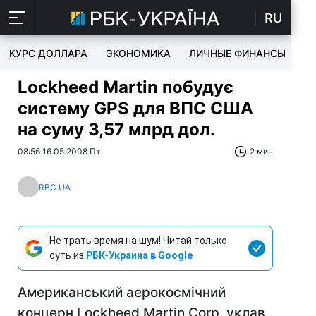
RU
КУРС ДОЛЛАРА
ЭКОНОМИКА
ЛИЧНЫЕ ФИНАНСЫ
T
Lockheed Martin побудує
систему GPS для ВПС США
на суму 3,57 млрд дол.
08:56 16.05.2008 Пт
2 мин
RBC.UA
Не трать время на шум! Читай только
суть из
РБК-Украина в Google
Американський аерокосмічний
концерн Lockheed Martin Corp. уклав