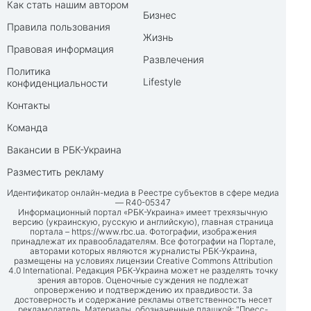
Как стать нашим автором
Бизнес
Правила пользования
Жизнь
Правовая информация
Развлечения
Политика
Lifestyle
конфиденциальности
Контакты
Команда
Вакансии в РБК-Украина
Разместить рекламу
Идентификатор онлайн-медиа в Реестре субъектов в сфере медиа
— R40-05347
Информационный портал «РБК-Украина» имеет трехязычную
версию (украинскую, русскую и английскую), главная страница
портала –
https://www.rbc.ua
. Фотографии, изображения
принадлежат их правообладателям. Все фотографии на Портале,
авторами которых являются журналисты РБК-Украина,
размещены на условиях лицензии Creative Commons Attribution
4.0 International. Редакция РБК-Украина может не разделять точку
зрения авторов. Оценочные суждения не подлежат
опровержению и подтверждению их правдивости. За
достоверность и содержание рекламы ответственность несет
рекламодатель. Материалы, обозначенные плашкой: "Пресс-