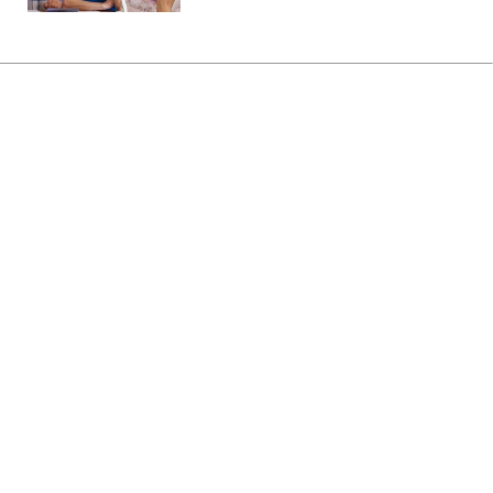
Главная
»
Аналитика
»
Статьи
Конгрес США відхилив
законопроект з виділення 163
млрд дол. на війну в Іраку
08:30 16.05.2008 Пт
2 мин
RBC.UA
Не трать время на шум! Читай только суть из
РБК-Украина в Google
Палата представників конгресу США
відхилила законопроект з виділення 163