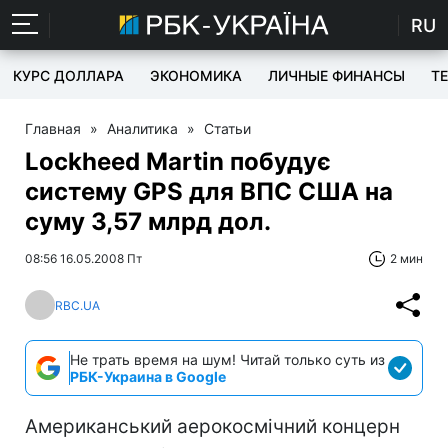
RU
КУРС ДОЛЛАРА
ЭКОНОМИКА
ЛИЧНЫЕ ФИНАНСЫ
T
Главная
»
Аналитика
»
Статьи
Lockheed Martin побудує
систему GPS для ВПС США на
суму 3,57 млрд дол.
08:56 16.05.2008 Пт
2 мин
RBC.UA
Не трать время на шум! Читай только суть из
РБК-Украина в Google
Американський аерокосмічний концерн