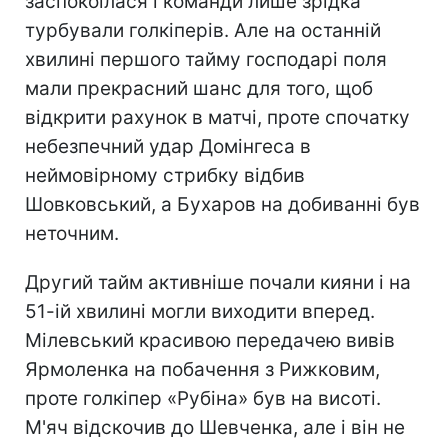
заспокоїлася і команди лише зрідка
турбували голкіперів. Але на останній
хвилині першого тайму господарі поля
мали прекрасний шанс для того, щоб
відкрити рахунок в матчі, проте спочатку
небезпечний удар Домінгеса в
неймовірному стрибку відбив
Шовковський, а Бухаров на добиванні був
неточним.
Другий тайм активніше почали кияни і на
51-ій хвилині могли виходити вперед.
Мілевський красивою передачею вивів
Ярмоленка на побачення з Рижковим,
проте голкіпер «Рубіна» був на висоті.
М'яч відскочив до Шевченка, але і він не