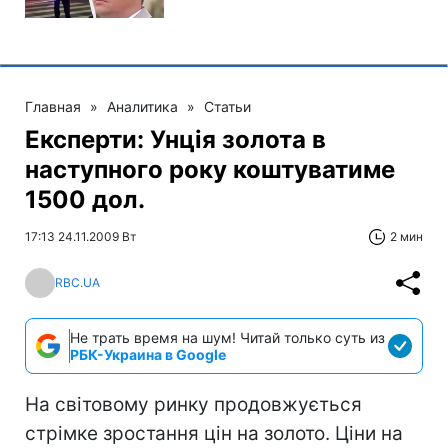
Главная
»
Аналитика
»
Статьи
Експерти: Унція золота в
наступного року коштуватиме
1500 дол.
17:13 24.11.2009 Вт
2 мин
RBC.UA
Не трать время на шум! Читай только суть из
РБК-Украина в Google
На світовому ринку продовжується
стрімке зростання цін на золото. Ціни на