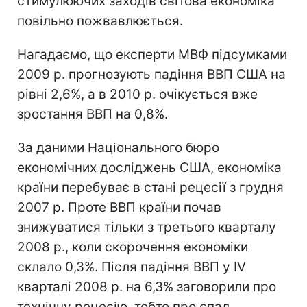
стимулюючих заходів світова економіка
повільно пожвавлюється.
Нагадаємо, що експерти МВФ підсумками
2009 р. прогнозують падіння ВВП США на
рівні 2,6%, а в 2010 р. очікується вже
зростання ВВП на 0,8%.
За даними Національного бюро
економічних досліджень США, економіка
країни перебуває в стані рецесії з грудня
2007 р. Проте ВВП країни почав
знижуватися тільки з третього кварталу
2008 р., коли скорочення економіки
склало 0,3%. Після падіння ВВП у IV
кварталі 2008 р. на 6,3% заговорили про
технічну рецесію, тобто про спад