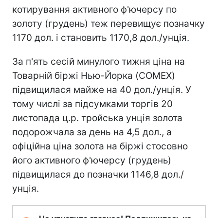
котирування активного ф'ючерсу по
золоту (грудень) теж перевищує позначку
1170 дол. і становить 1170,8 дол./унція.
За п'ять сесій минулого тижня ціна на
Товарній біржі Нью-Йорка (COMEX)
підвищилася майже на 40 дол./унція. У
тому числі за підсумками торгів 20
листопада ц.р. тройська унція золота
подорожчала за день на 4,5 дол., а
офіційна ціна золота на біржі стосовно
його активного ф'ючерсу (грудень)
підвищилася до позначки 1146,8 дол./
унція.