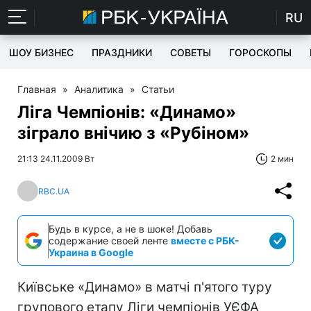
RU
ШОУ БИЗНЕС
ПРАЗДНИКИ
СОВЕТЫ
ГОРОСКОПЫ
Главная
»
Аналитика
»
Статьи
Ліга Чемпіонів: «Динамо»
зіграло внічию з «Рубіном»
21:13 24.11.2009 Вт
2 мин
RBC.UA
Будь в курсе, а не в шоке! Добавь
содержание своей ленте
вместе с РБК-
Украина в Google
Київське «Динамо» в матчі п'ятого туру
групового етапу Ліги чемпіонів УЄФА