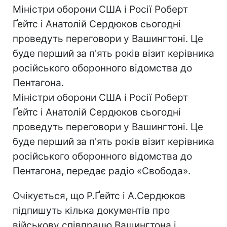
Міністри оборони США і Росії Роберт
Ґейтс і Анатолій Сердюков сьогодні
проведуть переговори у Вашингтоні. Це
буде перший за п'ять років візит керівника
російського оборонного відомства до
Пентагона.
Міністри оборони США і Росії Роберт
Ґейтс і Анатолій Сердюков сьогодні
проведуть переговори у Вашингтоні. Це
буде перший за п'ять років візит керівника
російського оборонного відомства до
Пентагона, передає радіо «Свобода».
Очікується, що Р.Ґейтс і А.Сердюков
підпишуть кілька документів про
військову співпрацю Вашингтона і