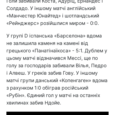
Голи забивали Коста, Адуріц, Ернандес і
Солдадо. У іншому матчі англійський
«Манчестер Юнайтед» і шотландський
«Рейнджерс» розійшлися миром - 0:0.
У групі D іспанська «Барселона» вдома
не залишила каменя на камені від
грецького «Панатінаїкоса» - 5:1. Дублем у
цьому матчі відзначився Мессі, ще по
голу за господарів забивали Вілья, Педро
і Алвеш. У греків забив Гову. У іншому
матчі групи данський «Копенгаген» вдома
з рахунком 1:0 обіграв російський
«Рубін». Єдиний гол у матчі на останніх
хвилинах забив Ндойе.