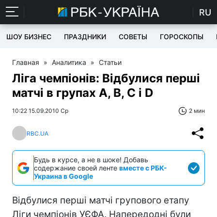
RU
ШОУ БИЗНЕС
ПРАЗДНИКИ
СОВЕТЫ
ГОРОСКОПЫ
Главная
»
Аналитика
»
Статьи
Ліга чемпіонів: Відбулися перші
матчі в групах А, В, С і D
10:22 15.09.2010 Ср
2 мин
RBC.UA
Будь в курсе, а не в шоке! Добавь
содержание своей ленте
вместе с РБК-
Украина в Google
Відбулися перші матчі групового етапу
Ліги чемпіонів УЄФА. Напередодні були