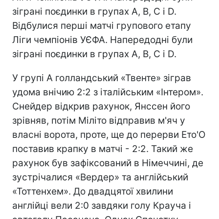
зіграні поєдинки в групах А, В, С і D.
Відбулися перші матчі групового етапу
Ліги чемпіонів УЄФА. Напередодні були
зіграні поєдинки в групах А, В, С і D.
У групі А голландський «Твенте» зіграв
удома внічию 2:2 з італійським «Інтером».
Снейдер відкрив рахунок, Янссен його
зрівняв, потім Міліто відправив м'яч у
власні ворота, проте, ще до перерви Ето'О
поставив крапку в матчі - 2:2. Такий же
рахунок був зафіксований в Німеччині, де
зустрічалися «Вердер» та англійський
«Тоттенхем». До двадцятої хвилини
англійці вели 2:0 завдяки голу Крауча і