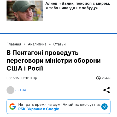
Главная
»
Аналитика
»
Статьи
В Пентагоні проведуть
переговори міністри оборони
США і Росії
08:15 15.09.2010 Ср
2 мин
RBC.UA
Не трать время на шум! Читай только суть из
РБК-Украина в Google