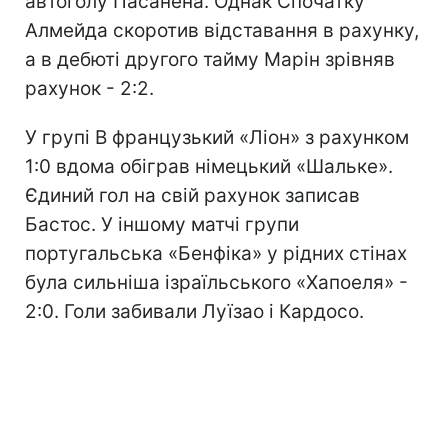
автоголу Пасанена. Однак Спочатку
Алмейда скоротив відставання в рахунку,
а в дебюті другого тайму Марін зрівняв
рахунок - 2:2.
У групі В французький «Ліон» з рахунком
1:0 вдома обіграв німецький «Шальке».
Єдиний гол на свій рахунок записав
Бастос. У іншому матчі групи
португальська «Бенфіка» у рідних стінах
була сильніша ізраїльського «Хапоеля» -
2:0. Голи забивали Луїзао і Кардосо.