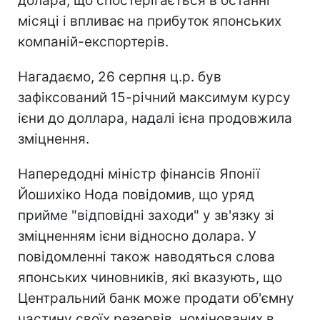
долара, що спостерігається в останні
місяці і впливає на прибуток японських
компаній-експортерів.
Нагадаємо, 26 серпня ц.р. був
зафіксований 15-річний максимум курсу
ієни до доллара, надалі ієна продовжила
зміцнення.
Напередодні міністр фінансів Японії
Йошихіко Нода повідомив, що уряд
прийме "відповідні заходи" у зв'язку зі
зміцненням ієни відносно долара. У
повідомленні також наводяться слова
японських чиновників, які вказують, що
Центральний банк може продати об'ємну
частину своїх резервів, номінованих в