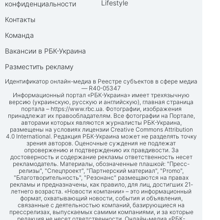
Lifestyle
конфиденциальности
Контакты
Команда
Вакансии в РБК-Украина
Разместить рекламу
Идентификатор онлайн-медиа в Реестре субъектов в сфере медиа
— R40-05347
Информационный портал «РБК-Украина» имеет трехязычную
версию (украинскую, русскую и английскую), главная страница
портала –
https://www.rbc.ua
. Фотографии, изображения
принадлежат их правообладателям. Все фотографии на Портале,
авторами которых являются журналисты РБК-Украина,
размещены на условиях лицензии Creative Commons Attribution
4.0 International. Редакция РБК-Украина может не разделять точку
зрения авторов. Оценочные суждения не подлежат
опровержению и подтверждению их правдивости. За
достоверность и содержание рекламы ответственность несет
рекламодатель. Материалы, обозначенные плашкой: "Пресс-
релизы", "Спецпроект", "Партнерский материал", "Promo",
"Благотворительность", "Резонанс" размещаются на правах
рекламы и предназначены, как правило, для лиц, достигших 21-
летнего возраста. «Новости компании» – это информационный
формат, охватывающий новости, события и объявления,
связанные с деятельностью компаний, базирующиеся на
прессрелизах, выпускаемых самими компаниями, и за которые
редакция не несет ответственности. Онлайн-медиа «РБК-