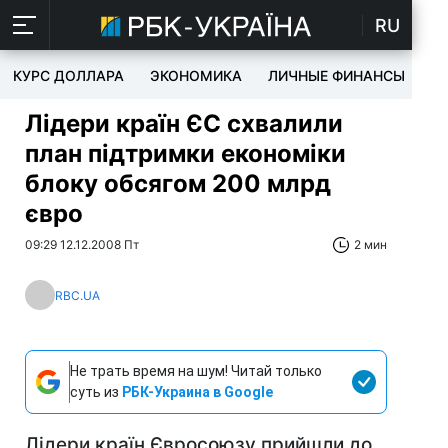
RU
КУРС ДОЛЛАРА
ЭКОНОМИКА
ЛИЧНЫЕ ФИНАНСЫ
T
Лідери країн ЄС схвалили
план підтримки економіки
блоку обсягом 200 млрд
євро
09:29 12.12.2008 Пт
2 мин
RBC.UA
Не трать время на шум! Читай только
суть из
РБК-Украина в Google
Лідери країн Євросоюзу прийшли до