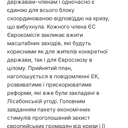
державам-членам і одночасно є
єдиною для всього блоку
скоординованою відповіддю на кризу,
що вибухнула. Кожного члена ЄС
Єврокомісія закликає вжити
масштабних заходів, які будуть
корисними як для жителів конкретної
держави, так і для Євросоюзу в
цілому. Прийнятий план,
наголошується в повідомленні ЄК,
розвиватиме і прискорюватиме
реформи, які вже були закладені в
Лісабонській угоді. Головним
завданням пакету економічних
стимулів проголошений захист
європейських громадян від кризи і її