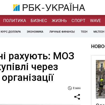
ПОЛИТИКА
БИЗНЕС
ЖИЗНЬ
СПОРТ
WAVE
КУРС ДОЛЛАРА
ЭКОНОМИКА
ЛИЧНЫЕ ФИНАНСЫ
TECH
MILTECH
НОВО
ні рахують: МОЗ
упівлі через
організації
8 мин