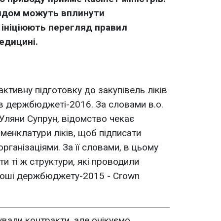
рядом можуть вплинути
і ініціюють перегляд правил
едицині.
активну підготовку до закупівель ліків
і в держбюджеті-2016. За словами в.о.
 Уляни Супрун, відомство чекає
енклатури ліків, щоб підписати
ганізаціями. За її словами, в цьому
и ті ж структури, які проводили
гроші держбюджету-2015 - Crown
ували контракти, але очікуємо