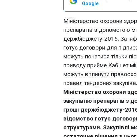
Google
Міністерство охорони здор
препаратів з допомогою мі
держбюджету-2016. За інф
готує договори для підписа
можуть початися тільки піс
приводу прийме Кабінет мі
можуть вплинути правоохор
правил тендерних закупіве
Міністерство охорони здо
закупівлю препаратів з д
гроші держбюджету-2016.
відомство готує договор
структурами. Закупівлі м
остаточне рішення з цьог