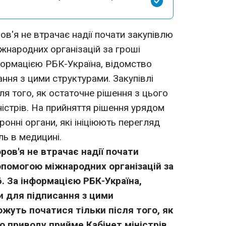
ов'я не втрачає надії почати закупівлю
жнародних організацій за гроші
ормацією РБК-Україна, відомство
ння з цими структурами. Закупівлі
ля того, як остаточне рішення з цього
ністрів. На прийняття рішення урядом
онні органи, які ініціюють перегляд
ль в медицині.
ров'я не втрачає надії почати
опомогою міжнародних організацій за
 За інформацією РБК-Україна
,
и для підписання з цими
ожуть початися тільки після того, як
о приводу прийме Кабінет міністрів.