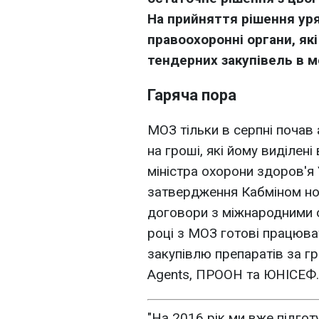
На прийняття рішення у
правоохоронні органи, як
тендерних закупівель в м
Гаряча пора
МОЗ тільки в серпні почав 
на гроші, які йому виділен
міністра охорони здоров'я
затвердження Кабміном ном
договори з міжнародними ор
році з МОЗ готові працюват
закупівлю препаратів за 
Agents, ПРООН та ЮНІСЕФ.
"На 2016 рік ми вже підгот