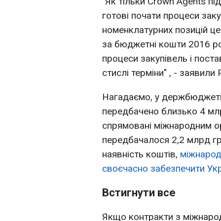
"Як тільки Crown Agents п
готові почати процеси заку
номенклатурних позицій це
за бюджетні кошти 2016 рок
процеси закупівель і пост
стислі терміни" , - заявили
Нагадаємо, у держбюджеті 
передбачено близько 4 млр
спрямовані міжнародним орг
передбачалося 2,2 млрд г
наявність коштів,
міжнарод
своєчасно забезпечити Укр
Встигнути все
Якщо контракти з міжнарод