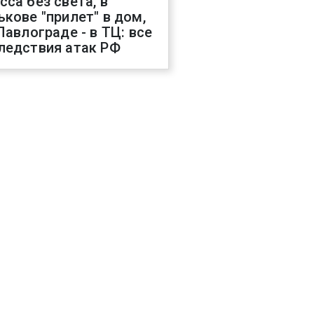
сса без света, в
ькове "прилет" в дом,
 Павлограде - в ТЦ: все
ледствия атак РФ