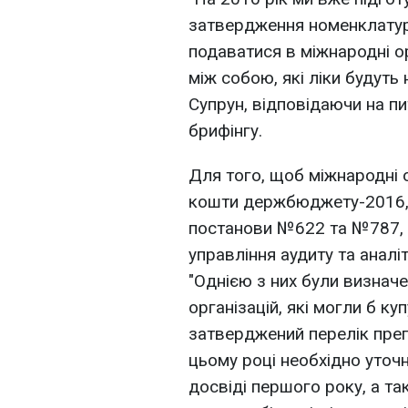
затвердження номенклатури
подаватися в міжнародні ор
між собою, які ліки будуть
Супрун, відповідаючи на п
брифінгу.
Для того, щоб міжнародні о
кошти держбюджету-2016, К
постанови №622 та №787, 
управління аудиту та ана
"Однією з них були визначе
організацій, які могли б ку
затверджений перелік препа
цьому році необхідно уточн
досвіді першого року, а та