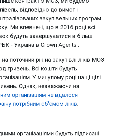
ідпише контракт з МОЗ, ми будемо
півель, відповідно до вимог і
нтралізованих закупівельних програм
у. Ми впевнені, що в 2016 році всі
авок будуть завершуватися в більш
 РБК - Україна в Crown Agents .
на поточний рік на закупівлі ліків МОЗ
д гривень. Всі кошти будуть
анізаціям. У минулому році на ці цілі
ривень. Однак, незважаючи на
ним організаціям не вдалося
аїну потрібним об'ємом ліків
.
ними організаціями будуть підписані