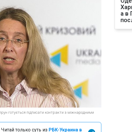
Оде
Хар
а в
пос
Супрун готується підписати контракти з міжнародними
 Читай только суть из
РБК-Украина в