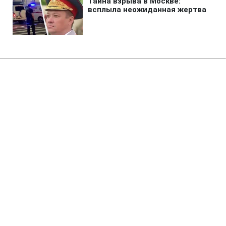
Главная
»
Аналитика
»
Статьи
Помер відомий американський
режисер Сідні Поллак
10:03 27.05.2008 Вт
2 мин
RBC.UA
Не трать время на шум! Читай только суть из
РБК-Украина в Google
Відомий американський режисер, актор і