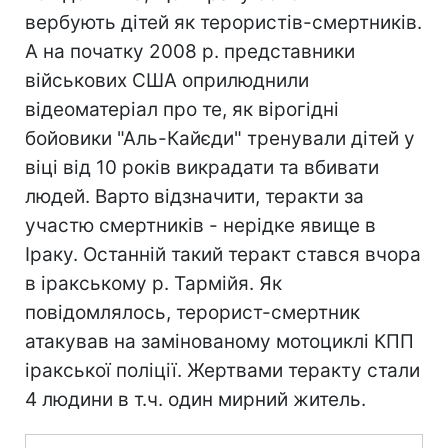
вербують дітей як терористів-смертників.
А на початку 2008 р. представники
військових США оприлюднили
відеоматеріал про те, як вірогідні
бойовики "Аль-Кайєди" тренували дітей у
віці від 10 років викрадати та вбивати
людей. Варто відзначити, теракти за
участю смертників - нерідке явище в
Іраку. Останній такий теракт стався вчора
в іракському р. Тармійя. Як
повідомлялось, терорист-смертник
атакував на замінованому мотоциклі КПП
іракської поліції. Жертвами теракту стали
4 людини в т.ч. один мирний житель.