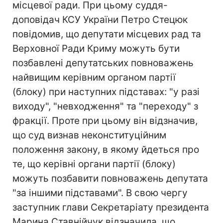
місцевої ради. При цьому суддя-
доповідач КСУ України Петро Стецюк
повідомив, що депутати місцевих рад та
Верховної Ради Криму можуть бути
позбавлені депутатських повноважень
найвищим керівним органом партії
(блоку) при наступних підставах: "у разі
виходу", "невходження" та "переходу" з
фракції. Проте при цьому він відзначив,
що суд визнав неконституційним
положення закону, в якому йдеться про
те, що керівні органи партії (блоку)
можуть позбавити повноважень депутата
"за іншими підставами". В свою чергу
заступник глави Секретаріату президента
Марина Ставнійчук відзначила, що