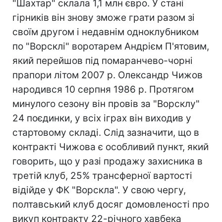
"Шахтар" склала 1,1 млн євро. У стані
гірників він знову зможе грати разом зі
своїм другом і недавнім одноклубником
по "Ворсклі" воротарем Андрієм П'ятовим,
який перейшов під помаранчево-чорні
прапори літом 2007 р. Олександр Чижов
народився 10 серпня 1986 р. Протягом
минулого сезону він провів за "Ворсклу"
24 поєдинки, у всіх іграх він виходив у
стартовому складі. Слід зазначити, що в
контракті Чижова є особливий пункт, який
говорить, що у разі продажу захисника в
третій клуб, 25% трансферної вартості
відійде у ФК "Ворскла". У свою чергу,
полтавський клуб досяг домовленості про
викуп контракту 22-річного хавбека