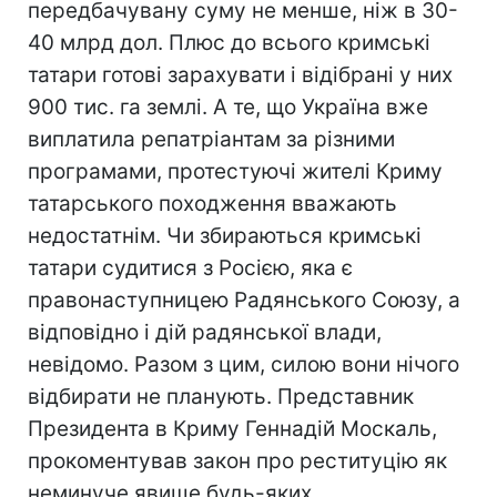
передбачувану суму не менше, ніж в 30-
40 млрд дол. Плюс до всього кримські
татари готові зарахувати і відібрані у них
900 тис. га землі. А те, що Україна вже
виплатила репатріантам за різними
програмами, протестуючі жителі Криму
татарського походження вважають
недостатнім. Чи збираються кримські
татари судитися з Росією, яка є
правонаступницею Радянського Союзу, а
відповідно і дій радянської влади,
невідомо. Разом з цим, силою вони нічого
відбирати не планують. Представник
Президента в Криму Геннадій Москаль,
прокоментував закон про реституцію як
неминуче явище будь-яких