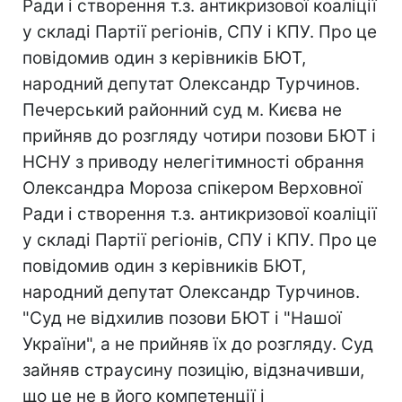
Ради і створення т.з. антикризової коаліції
у складі Партії регіонів, СПУ і КПУ. Про це
повідомив один з керівників БЮТ,
народний депутат Олександр Турчинов.
Печерський районний суд м. Києва не
прийняв до розгляду чотири позови БЮТ і
НСНУ з приводу нелегітимності обрання
Олександра Мороза спікером Верховної
Ради і створення т.з. антикризової коаліції
у складі Партії регіонів, СПУ і КПУ. Про це
повідомив один з керівників БЮТ,
народний депутат Олександр Турчинов.
"Суд не відхилив позови БЮТ і "Нашої
України", а не прийняв їх до розгляду. Суд
зайняв страусину позицію, відзначивши,
що це не в його компетенції і