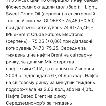
11:05 мськ ціни по операціях з нафтовими
ф'ючерсами складали (дол./бар.): - Light,
Sweet Crude Oil (серпень) в електронній
торговій системі GLOBEX - 75,45 (+0,50)
при діапазоні котирувань 74,91-75,49; -
IPE e-Brent Crude Futures Electronic
(серпень) - 75,25 (+0,86) при діапазоні
котирувань 74,70-75,25. Середня за
тиждень ціна нафти Brent на світовому
ринку, за даними Міністерства
енергетики США, за станом на 7 червня
2006 р. відповідала 67,74 дол./бар. Нафта
на світовому ринку за минулий тиждень
подорожчала на 2,63 дол., або на 4,0%.
Нафта Dated Brent на ринку
Середземномор'я за тиждень