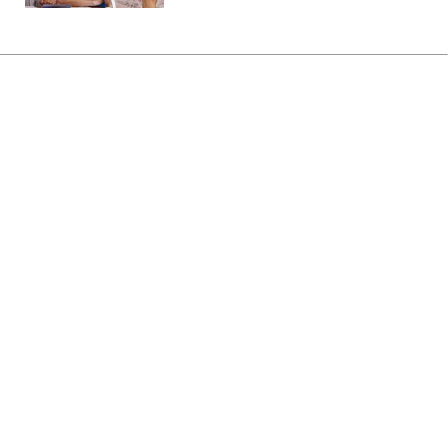
Главная
»
Аналитика
»
Статьи
Відкрито нафтопровід в обхід
Росії
11:57 13.07.2006 Чт
2 мин
RBC.UA
Не трать время на шум! Читай только суть из
РБК-Украина в Google
В четвер в Джейхані, місті на
середземноморському побережжі
Туреччини, відбудеться урочисте