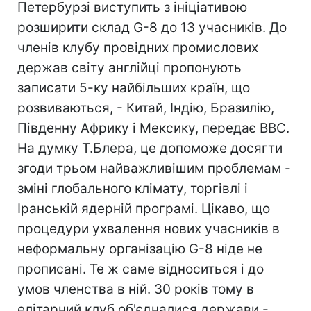
Петербурзі виступить з ініціативою
розширити склад G-8 до 13 учасників. До
членів клубу провідних промислових
держав світу англійці пропонують
записати 5-ку найбільших країн, що
розвиваються, - Китай, Індію, Бразилію,
Південну Африку і Мексику, передає ВВС.
На думку Т.Блера, це допоможе досягти
згоди трьом найважливішим проблемам -
зміні глобального клімату, торгівлі і
Іранській ядерній програмі. Цікаво, що
процедури ухвалення нових учасників в
неформальну організацію G-8 ніде не
прописані. Те ж саме відноситься і до
умов членства в ній. 30 років тому в
елітарний клуб об'єдналися держави -