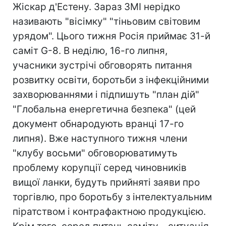
Жіскар д'Естену. Зараз ЗМІ нерідко
називають "вісімку" "тіньовим світовим
урядом". Цього тижня Росія приймає 31-й
саміт G-8. В неділю, 16-го липня,
учасники зустрічі обговорять питання
розвитку освіти, боротьби з інфекційними
захворюваннями і підпишуть "план дій"
"Глобальна енергетична безпека" (цей
документ обнародують вранці 17-го
липня). Вже наступного тижня члени
"клубу восьми" обговорюватимуть
проблему корупції серед чиновників
вищої ланки, будуть прийняті заяви про
торгівлю, про боротьбу з інтелектуальним
піратством і контрафактною продукцією.