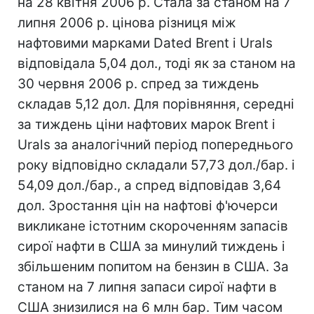
на 28 квітня 2006 р. Стала за станом на 7
липня 2006 р. цінова різниця між
нафтовими марками Dated Brent і Urals
відповідала 5,04 дол., тоді як за станом на
30 червня 2006 р. спред за тиждень
складав 5,12 дол. Для порівняння, середні
за тиждень ціни нафтових марок Brent і
Urals за аналогічний період попереднього
року відповідно складали 57,73 дол./бар. і
54,09 дол./бар., а спред відповідав 3,64
дол. Зростання цін на нафтові ф'ючерси
викликане істотним скороченням запасів
сирої нафти в США за минулий тиждень і
збільшеним попитом на бензин в США. За
станом на 7 липня запаси сирої нафти в
США знизилися на 6 млн бар. Тим часом