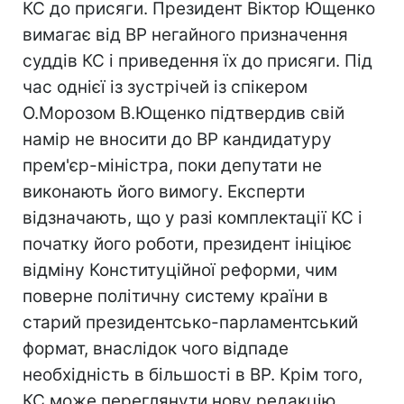
КС до присяги. Президент Віктор Ющенко
вимагає від ВР негайного призначення
суддів КС і приведення їх до присяги. Під
час однієї із зустрічей із спікером
О.Морозом В.Ющенко підтвердив свій
намір не вносити до ВР кандидатуру
прем'єр-міністра, поки депутати не
виконають його вимогу. Експерти
відзначають, що у разі комплектації КС і
початку його роботи, президент ініціює
відміну Конституційної реформи, чим
поверне політичну систему країни в
старий президентсько-парламентський
формат, внаслідок чого відпаде
необхідність в більшості в ВР. Крім того,
КС може переглянути нову редакцію