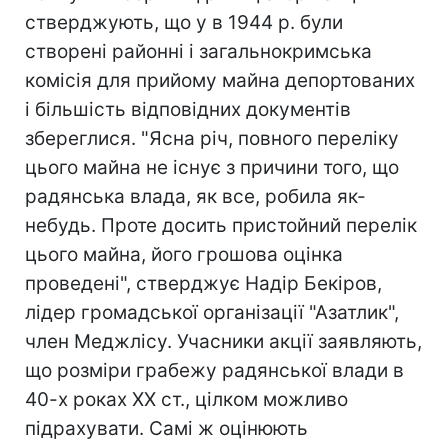
стверджують, що у в 1944 р. були
створені районні і загальнокримська
комісія для прийому майна депортованих
і більшість відповідних документів
збереглися. "Ясна річ, повного переліку
цього майна не існує з причини того, що
радянська влада, як все, робила як-
небудь. Проте досить пристойний перелік
цього майна, його грошова оцінка
проведені", стверджує Надір Бекіров,
лідер громадської організації "Азатлик",
член Меджлісу. Учасники акції заявляють,
що розміри грабежу радянської влади в
40-х роках ХХ ст., цілком можливо
підрахувати. Самі ж оцінюють