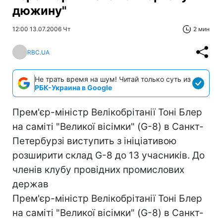
дюжину"
12:00 13.07.2006 Чт
2 мин
RBC.UA
Не трать время на шум! Читай только суть из
РБК-Украина в Google
Прем'єр-міністр Велікобрітанії Тоні Блер
на саміті "Великої вісімки" (G-8) в Санкт-
Петербурзі виступить з ініціативою
розширити склад G-8 до 13 учасників. До
членів клубу провідних промислових
держав
Прем'єр-міністр Велікобрітанії Тоні Блер
на саміті "Великої вісімки" (G-8) в Санкт-