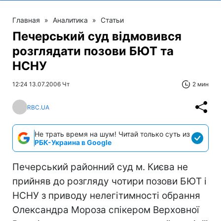
Главная
»
Аналитика
»
Статьи
Печерський суд відмовився
розглядати позови БЮТ та
НСНУ
12:24 13.07.2006 Чт
2 мин
RBC.UA
Не трать время на шум! Читай только суть из
РБК-Украина в Google
Печерський районний суд м. Києва не
прийняв до розгляду чотири позови БЮТ і
НСНУ з приводу нелегітимності обрання
Олександра Мороза спікером Верховної