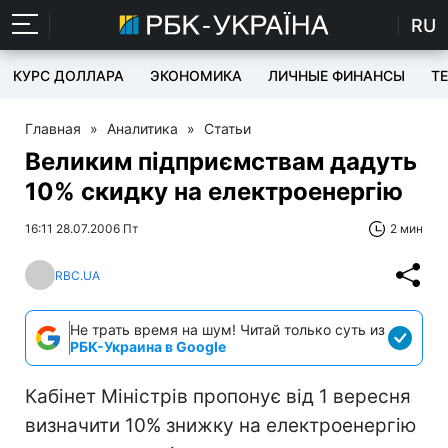
RU
КУРС ДОЛЛАРА
ЭКОНОМИКА
ЛИЧНЫЕ ФИНАНСЫ
T
Главная
»
Аналитика
»
Статьи
Великим підприємствам дадуть
10% скидку на електроенергію
16:11 28.07.2006 Пт
2 мин
RBC.UA
Не трать время на шум! Читай только суть из
РБК-Украина в Google
Кабінет Міністрів пропонує від 1 вересня
визначити 10% знижку на електроенергію