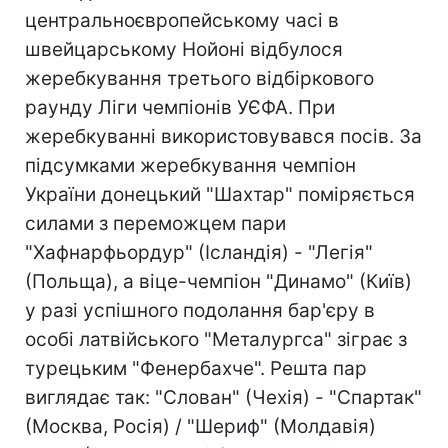
центральноєвропейському часі в
швейцарському Нойоні відбулося
жеребкування третього відбіркового
раунду Ліги чемпіонів УЄФА. При
жеребкуванні використовувався посів. За
підсумками жеребкування чемпіон
України донецький "Шахтар" поміряється
силами з переможцем пари
"Хафнарфьордур" (Ісландія) - "Легія"
(Польща), а віце-чемпіон "Динамо" (Київ)
у разі успішного подолання бар'єру в
особі латвійського "Металургса" зіграє з
турецьким "Фенербахче". Решта пар
виглядає так: "Слован" (Чехія) - "Спартак"
(Москва, Росія) / "Шериф" (Молдавія)