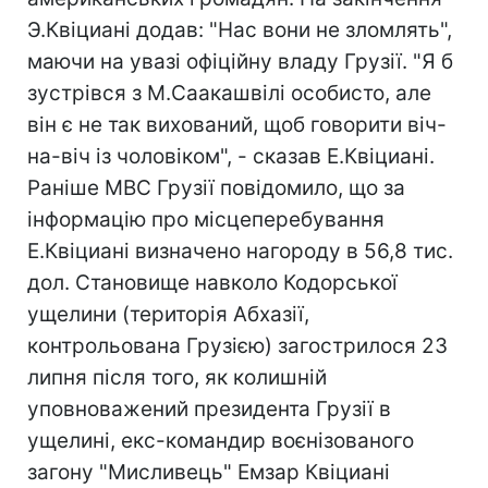
Э.Квіциані додав: "Нас вони не зломлять",
маючи на увазі офіційну владу Грузії. "Я б
зустрівся з М.Саакашвілі особисто, але
він є не так вихований, щоб говорити віч-
на-віч із чоловіком", - сказав Е.Квіциані.
Раніше МВС Грузії повідомило, що за
інформацію про місцеперебування
Е.Квіциані визначено нагороду в 56,8 тис.
дол. Становище навколо Кодорської
ущелини (територія Абхазії,
контрольована Грузією) загострилося 23
липня після того, як колишній
уповноважений президента Грузії в
ущелині, екс-командир воєнізованого
загону "Мисливець" Емзар Квіциані