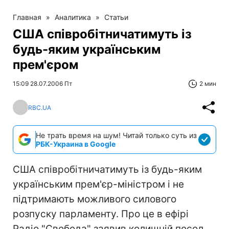
Главная
»
Аналитика
»
Статьи
США співробітничатимуть із
будь-яким українським
прем'єром
15:09 28.07.2006 Пт
2 мин
RBC.UA
Не трать время на шум! Читай только суть из
РБК-Украина в Google
США співробітничатимуть із будь-яким
українським прем'єр-міністром і не
підтримають можливого силового
розпуску парламенту. Про це в ефірі
Радіо "Свобода" заявив колишній посол