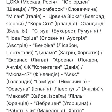
ЦСКА (Москва, Росія) - "Юргорден"
(Швеція) / "Ружомберок" (Словаччина)
"Мілан" (Італія) - "Црвена Зірка" (Бєлград,
Сербія) / "Корк Сіті" (Ірландія) "Стандард"
(Бельгія) - "Стяуа" (Бухарест, Румунія) /
"Нова Горіца" (Словенія) "Аустрія"
(Австрія) - "Бенфіка" (Лісабон,
Португалія) "Динамо" (Загріб, Хорватія) /
"Екранас" (Литва) - "Арсенал" (Лондон,
Англія) ФК "Копенгаген" (Данія) /
"Мюпа-47" (Фінляндія) - "Аякс"
(Голландія) "Гамбург" (Німеччина) -
"Осасуна" (Іспанія) "Ліверпуль" (Англія) v
"Маккабі" (Хайфа, Ізраїль) "Лілль"
(Франція) - "Дебрецен" (Угорщина) /
"Работнічки" (Македонія) "Хартс"