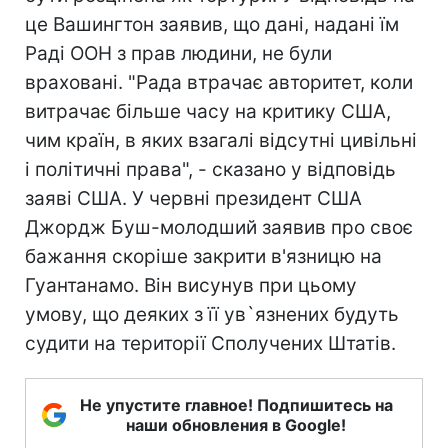
це Вашингтон заявив, що дані, надані їм
Раді ООН з прав людини, не були
враховані. "Рада втрачає авторитет, коли
витрачає більше часу на критику США,
чим країн, в яких взагалі відсутні цивільні
і політичні права", - сказано у відповідь
заяві США. У червні президент США
Джордж Буш-молодший заявив про своє
бажання скоріше закрити в'язницю на
Гуантанамо. Він висунув при цьому
умову, що деяких з її ув`язнених будуть
судити на території Сполучених Штатів.
Не упустите главное! Подпишитесь на
наши обновления в Google!