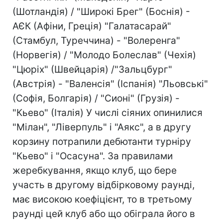
(Шотландія) / "Широкі Брег" (Боснія) -
АЄК (Афіни, Греція) "Галатасарай"
(Стамбул, Туреччина) - "Волеренга"
(Норвегія) / "Молодо Болеслав" (Чехія)
"Цюріх" (Швейцарія) /"Зальцбург"
(Австрія) - "Валенсія" (Іспанія) "Льовські"
(Софія, Болгарія) / "Сионі" (Грузія) -
"Кьево" (Італія) У числі сіяних опинилися
"Мілан", "Ліверпуль" і "Аякс", а в другу
корзину потрапили дебютанти турніру
"Кьево" і "Осасуна". За правилами
жеребкування, якщо клуб, що бере
участь в другому відбірковому раунді,
має високою коефіцієнт, то в третьому
раунді цей клуб або що обіграла його в