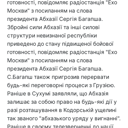
готовності, повідомляє радіостанція "Ехо
Москви" з посиланням на слова
президента Абхазії Сергія Багапша.
Збройні сили Абхазії та інші силові
структури невизнаної республіки
приведено до стану підвищеної бойової
готовності, повідомляє радіостанція "Ехо
Москви" з посиланням на слова
президента Абхазії Сергія Багапша.
С.Багапш також пригрозив перервати
будь-які переговорні процеси з Грузією.
Раніше в Сухумі заявляли, що Абхазія
залишає за собою право на будь-які дії у
разі розташування в Кодорській ущелині
так званого "абхазького уряду у вигнанні".
Раніше в своєму телезверненні до нації