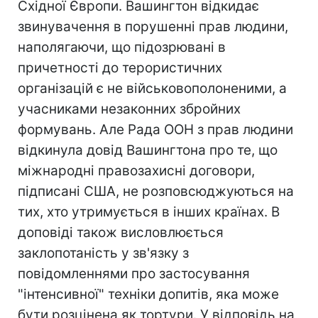
Східної Європи. Вашингтон відкидає
звинувачення в порушенні прав людини,
наполягаючи, що підозрювані в
причетності до терористичних
організацій є не військовополоненими, а
учасниками незаконних збройних
формувань. Але Рада ООН з прав людини
відкинула довід Вашингтона про те, що
міжнародні правозахисні договори,
підписані США, не розповсюджуються на
тих, хто утримується в інших країнах. В
доповіді також висловлюється
заклопотаність у зв'язку з
повідомленнями про застосування
"інтенсивної" техніки допитів, яка може
бути розцінена як тортури. У відповідь на