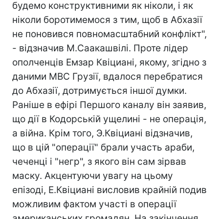
будемо конструктивними як ніколи, і як
ніколи боротимемося з тим, щоб в Абхазії
не поновився повномасштабний конфлікт",
- відзначив М.Саакашвілі. Проте лідер
ополченців Емзар Квіциані, якому, згідно з
даними МВС Грузії, вдалося перебратися
до Абхазії, дотримується іншої думки.
Раніше в ефірі Першого каналу він заявив,
що дії в Кодорській ущелині - не операція,
а війна. Крім того, Э.Квіциані відзначив,
що в цій "операції" брали участь араби,
чеченці і "негр", з якого він сам зірвав
маску. Акцентуючи увагу на цьому
епізоді, Е.Квіциані висловив крайній подив
можливим фактом участі в операції
американських громадян. На закінчення