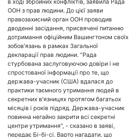
в ході збройних конфліктів, заявила Рада
ООН з прав людини. До цієї заяви
правозахисний орган ООН проводив
дводенні засідання, присвячені питанню
дотримання офіційним Вашингтоном своїх
зобов'язань в рамках Загальної
декларації прав людини. "Рада
стурбована заслуговуючою довіри і не
спростованої інформації про те, що
держава-учасник (США) вдалася до
практики таємного утримання людей в
секретних в'язницях протягом багатьох
місяців і років підряд. Держава-учасник
повинна негайно закрити всі секретні
центри утримання", - сказано в заяві,
передає Бі-бі-сі. Варто нагадати, що