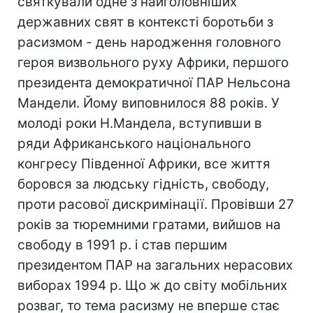
святкували одне з найголовніших
державних свят в контексті боротьби з
расизмом - день народження головного
героя визвольного руху Африки, першого
президента демократичної ПАР Нельсона
Мандели. Йому виповнилося 88 років. У
молоді роки Н.Мандела, вступивши в
ряди Африканського національного
конгресу Південної Африки, все життя
боровся за людську гідність, свободу,
проти расової дискримінації. Провівши 27
років за тюремними гратами, вийшов на
свободу в 1991 р. і став першим
президентом ПАР на загальних нерасових
виборах 1994 р. Що ж до світу мобільних
розваг, то тема расизму не вперше стає