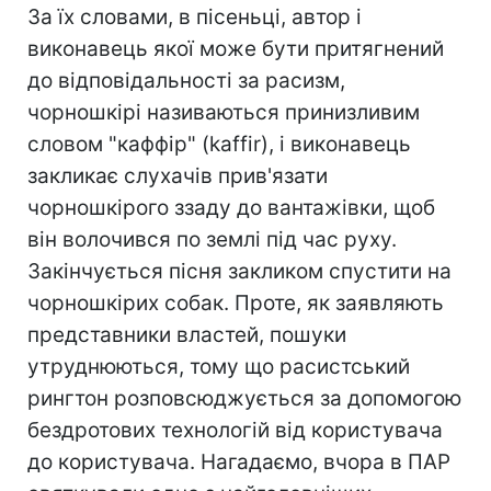
За їх словами, в пісеньці, автор і
виконавець якої може бути притягнений
до відповідальності за расизм,
чорношкірі називаються принизливим
словом "каффір" (kaffir), і виконавець
закликає слухачів прив'язати
чорношкірого ззаду до вантажівки, щоб
він волочився по землі під час руху.
Закінчується пісня закликом спустити на
чорношкірих собак. Проте, як заявляють
представники властей, пошуки
утруднюються, тому що расистський
рингтон розповсюджується за допомогою
бездротових технологій від користувача
до користувача. Нагадаємо, вчора в ПАР