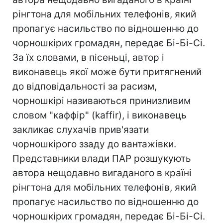
рінгтона для мобільних телефонів, який
пропагує насильство по відношенню до
чорношкірих громадян, передає Бі-Бі-Сі.
За їх словами, в пісеньці, автор і
виконавець якої може бути притягнений
до відповідальності за расизм,
чорношкірі називаються принизливим
словом "каффір" (kaffir), і виконавець
закликає слухачів прив'язати
чорношкірого ззаду до вантажівки.
Представники влади ПАР розшукують
автора нещодавно вигаданого в країні
рінгтона для мобільних телефонів, який
пропагує насильство по відношенню до
чорношкірих громадян, передає Бі-Бі-Сі.