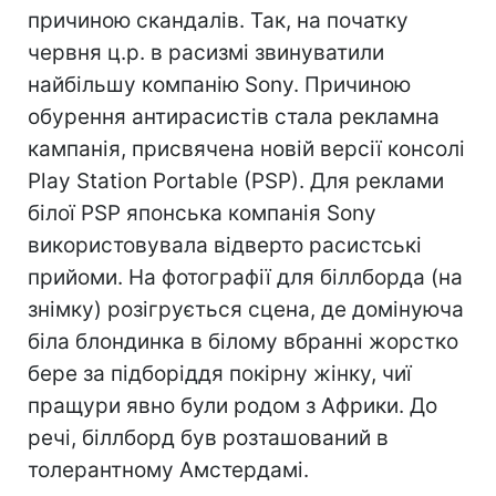
причиною скандалів. Так, на початку
червня ц.р. в расизмі звинуватили
найбільшу компанію Sony. Причиною
обурення антирасистів стала рекламна
кампанія, присвячена новій версії консолі
Play Station Portable (PSP). Для реклами
білої PSP японська компанія Sony
використовувала відверто расистські
прийоми. На фотографії для біллборда (на
знімку) розігрується сцена, де домінуюча
біла блондинка в білому вбранні жорстко
бере за підборіддя покірну жінку, чиї
пращури явно були родом з Африки. До
речі, біллборд був розташований в
толерантному Амстердамі.