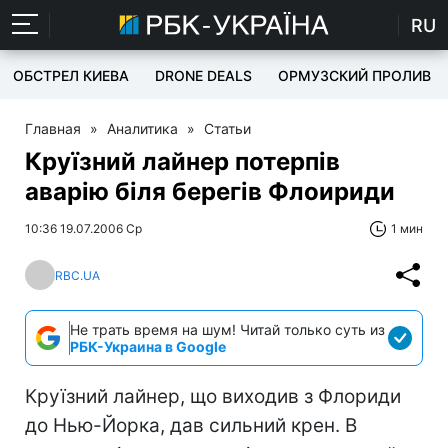
RU
ОБСТРЕЛ КИЕВА
DRONE DEALS
ОРМУЗСКИЙ ПРОЛИВ
Главная
»
Аналитика
»
Статьи
Круїзний лайнер потерпів
аварію біля берегів Флоириди
10:36 19.07.2006 Ср
1 мин
RBC.UA
Не трать время на шум! Читай только суть из
РБК-Украина в Google
Круїзний лайнер, що виходив з Флориди
до Нью-Йорка, дав сильний крен. В