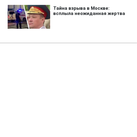
Главная
»
Аналитика
»
Статьи
Власті Індонезії знали про
цунамі і не діяли
19:20 18.07.2006 Вт
2 мин
RBC.UA
Не трать время на шум! Читай только суть из
РБК-Украина в Google