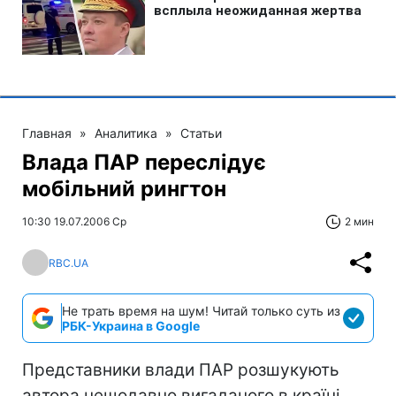
Главная
»
Аналитика
»
Статьи
Влада ПАР переслідує
мобільний рингтон
10:30 19.07.2006 Ср
2 мин
RBC.UA
Не трать время на шум! Читай только суть из
РБК-Украина в Google
Представники влади ПАР розшукують
автора нещодавно вигаданого в країні