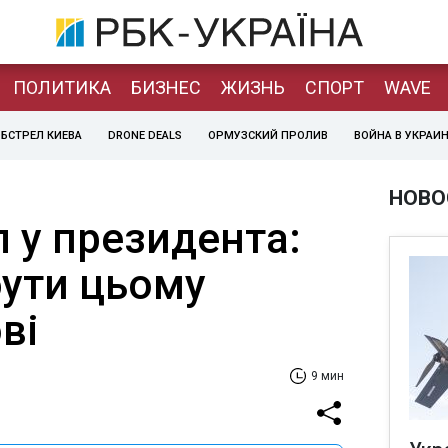
ПОЛИТИКА
БИЗНЕС
ЖИЗНЬ
СПОРТ
WAVE
БСТРЕЛ КИЕВА
DRONE DEALS
ОРМУЗСКИЙ ПРОЛИВ
ВОЙНА В УКРАИ
НОВО
л у президента:
бути цьому
ві
9 мин