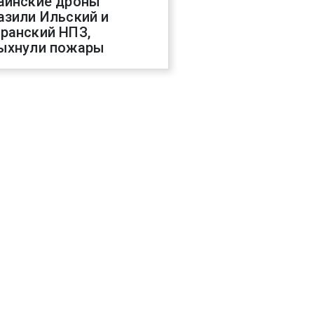
аинские дроны
азили Ильский и
ранский НПЗ,
ыхнули пожары