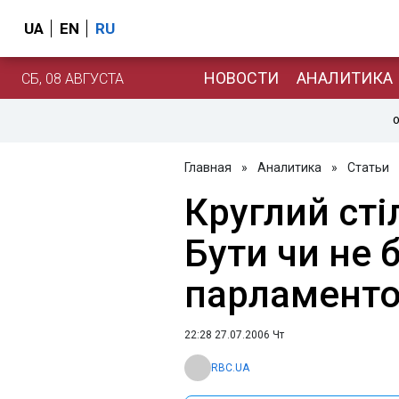
UA
EN
RU
НОВОСТИ
АНАЛИТИКА
СБ, 08 АВГУСТА
О
Главная
»
Аналитика
»
Статьи
Круглий сті
Бути чи не 
парламенто
22:28 27.07.2006 Чт
RBC.UA