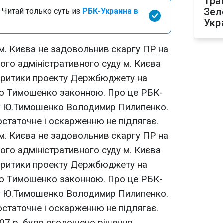
Тра
Зел
 Читай только суть из
РБК-Украина в
Укр
 м. Києва не задовольнив скаргу ПР на
ого адміністративного суду м. Києва
критики проекту Держбюджету на
ю Тимошенко законною. Про це РБК-
т Ю.Тимошенко Володимир Пилипенко.
остаточне і оскарженню не підлягає.
 м. Києва не задовольнив скаргу ПР на
ого адміністративного суду м. Києва
критики проекту Держбюджету на
ю Тимошенко законною. Про це РБК-
т Ю.Тимошенко Володимир Пилипенко.
остаточне і оскарженню не підлягає.
007 р. було оголошено рішення