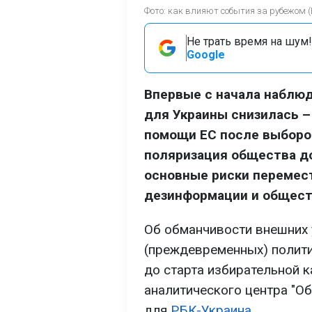
Фото: как влияют события за рубежом 
Не трать время на шум!
Google
Впервые с начала наблюд
для Украины снизилась –
помощи ЕС после выборов
поляризация общества до
основные риски перемест
дезинформации и общест
Об обманчивости внешних у
(преждевременных) полити
до старта избирательной к
аналитического центра "О
для
РБК-Украина.