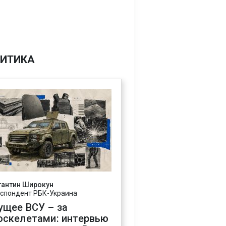
ИТИКА
тантин Широкун
спондент РБК-Украина
ущее ВСУ – за
оскелетами: интервью