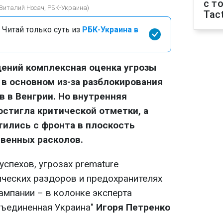
с т
(Виталий Носач, РБК-Украина)
Tact
 Читай только суть из
РБК-Украина в
ений комплексная оценка угрозы
 в основном из-за разблокирования
 в Венгрии. Но внутренняя
стигла критической отметки, а
ились с фронта в плоскость
венных расколов.
спехов, угрозах premature
ческих раздоров и предохранителях
ампании – в колонке эксперта
бъединенная Украина"
Игоря Петренко