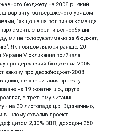
жавного бюджету на 2008 р., який
від варіанту, затвердженого урядом
ловами, "якщо наша політична команда
парламенті, створити всі необхідні
ду, ми не голосуватимемо за бюджет,
нів". Як повідомлялося раніше, 20
а України V скликання прийняла
ону про державний бюджет на 2008 р.
ект закону про держбюджет-2008
 відомо, перше читання проекту
ване на 19 жовтня ц.р., друге
 розгляд в третьому читанні і
 - на 29 листопада ц.р. Відзначимо,
и в цілому схвалив проект
 дефіцитом 2,33% ВВП, доходом 250