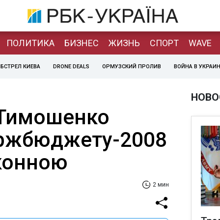
ПОЛИТИКА
БИЗНЕС
ЖИЗНЬ
СПОРТ
WAVE
БСТРЕЛ КИЕВА
DRONE DEALS
ОРМУЗСКИЙ ПРОЛИВ
ВОЙНА В УКРАИ
НОВО
.Тимошенко
ержбюджету-2008
конною
2 мин