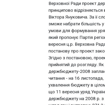
Верховної Ради проект дер
принципово відрізняється 
Віктора Януковича. За її с
зможе набрати більшість у 
умови для формування уря
який пропонує Партія регіо
вересня ц.р. Верховна Рад
постанову про проект зак
Згідно з постановою, про
прийнятий до розгляду. Як
держбюджету-2008 заплано
читання - на 16 листопада,
ухвалення бюджету в цілому
що 11 вересня уряд Україн
держбюджету на 2008 р. з