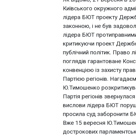
Київського окружного адмі
лідера БЮТ проекту Держб
законною, і не був задово
лідера БЮТ протиправними.
критикуючи проект Держб
публічний політик. Право 
поглядів гарантоване Конс
конвенцією із захисту пра
Партією регіонів. Нагадаєм
Ю.Тимошенко розкритикув
Партія регіонів звернулася
вислови лідера БЮТ поруш
просила суд заборонити Б
Вже 15 вересня Ю.Тимошенк
дострокових парламентськ