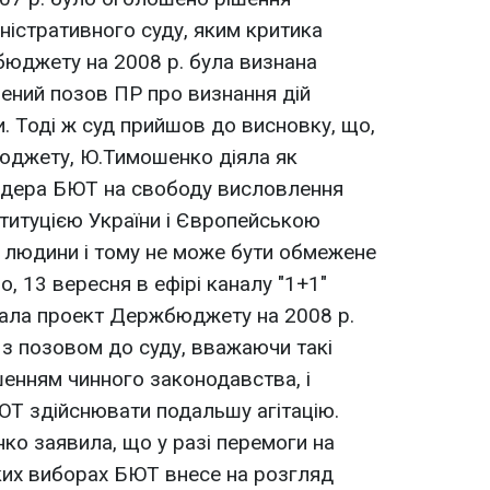
ністративного суду, яким критика
юджету на 2008 р. була визнана
лений позов ПР про визнання дій
 Тоді ж суд прийшов до висновку, що,
юджету, Ю.Тимошенко діяла як
лідера БЮТ на свободу висловлення
титуцією України і Європейською
в людини і тому не може бути обмежене
о, 13 вересня в ефірі каналу "1+1"
ала проект Держбюджету на 2008 р.
 з позовом до суду, вважаючи такі
енням чинного законодавства, і
ЮТ здійснювати подальшу агітацію.
о заявила, що у разі перемоги на
их виборах БЮТ внесе на розгляд