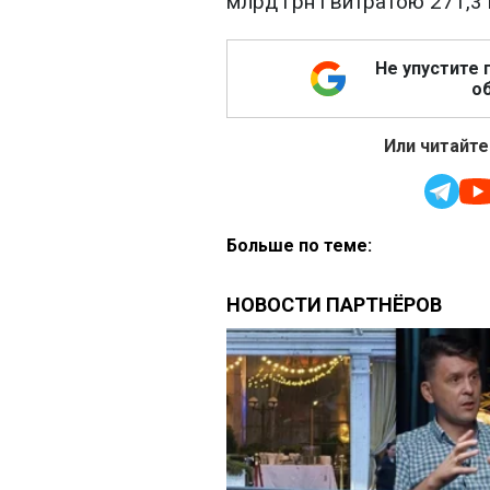
млрд грн і витратою 271,3 
Не упустите 
об
Или читайте
Больше по теме: