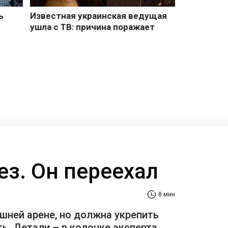
ез. Он переехал
8 мин
шней арене, но должна укрепить
ь. Детали – в колонке эксперта