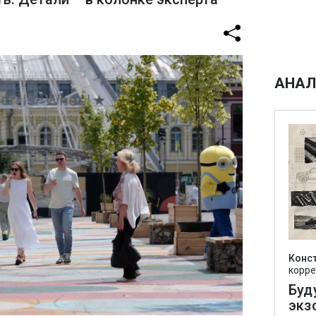
АНАЛ
Конс
корре
Буд
экз