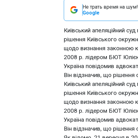
Не трать время на шум!
Google
Київський апеляційний суд
рішення Київського окружн
щодо визнання законною 
2008 р. лідером БЮТ Юліє
Україна повідомив адвока
Він відзначив, що рішення 
Київський апеляційний суд
рішення Київського окружн
щодо визнання законною 
2008 р. лідером БЮТ Юліє
Україна повідомив адвока
Він відзначив, що рішення 
Як відомо, 21 вересня в 2