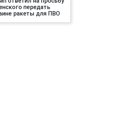
мп ответил на просьбу
енского передать
аине ракеты для ПВО