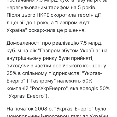
нерегульованим тарифом на 5 років.
Після цього НКРЕ скоротила термін дії
ліцензії до 1 року, а "Газпром збут
Україна" оскаржила це рішення.
Домовленості про реалізацію 7,5 млрд.
куб. м на рік "Газпром збутом Україна" на
внутрішньому ринку були прийняті,
виходячи з частки російського концерну
25% в спільному підприємстві "Укргаз-
Енерго" ("Газпрому" належить 50%
компаній "РосУкрЕнерго", яка володіє 50%
"Укргаз-Енерго").
На початок 2008 р. "Укргаз-Енерго" було
монопольним імпортером газу до України