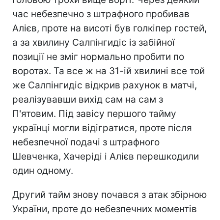
час небезпечно з штрафного пробивав
Алієв, проте на висоті був голкіпер гостей,
а за хвилину Салпінгидіс із забійної
позиції не зміг нормально пробити по
воротах. Та все ж на 31-ій хвилині все той
же Салпінгидіс відкрив рахунок в матчі,
реалізувавши вихід сам на сам з
П'ятовим. Під завісу першого тайму
українці могли відігратися, проте після
небезпечної подачі з штрафного
Шевченка, Хачеріді і Алієв перешкодили
один одному.
Другий тайм знову почався з атак збірною
України, проте до небезпечних моментів