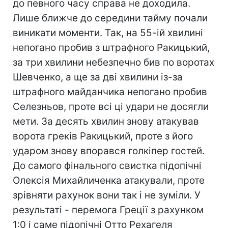
до певного часу справа не доходила.
Лише ближче до середини тайму почали
виникати моменти. Так, на 55-ій хвилині
непогано пробив з штрафного Ракицький,
за три хвилини небезпечно бив по воротах
Шевченко, а ще за дві хвилини із-за
штрафного майданчика непогано пробив
Селезньов, проте всі ці удари не досягли
мети. За десять хвилин знову атакував
ворота греків Ракицький, проте з його
ударом знову впорався голкіпер гостей.
До самого фінального свистка підопічні
Олексія Михайличенка атакували, проте
зрівняти рахунок вони так і не зуміли. У
результаті - перемога Греції з рахунком
1:0 і саме підопічні Отто Рехагеля