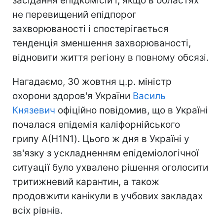
засідання епідкомісій і, якщо в областях
не перевищений епідпорог
захворюваності і спостерігається
тенденція зменшення захворюваності,
відновити життя регіону в повному обсязі.
Нагадаємо, 30 жовтня ц.р. міністр
охорони здоров'я України
Василь
Князевич
офіційно повідомив, що в Україні
почалася епідемія каліфорнійського
грипу А(H1N1). Цього ж дня в Україні у
зв'язку з ускладненням епідеміологічної
ситуації було ухвалено рішення оголосити
тритижневий карантин, а також
продовжити канікули в учбових закладах
всіх рівнів.