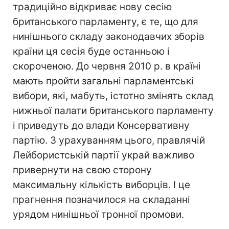
традиційно відкриває нову сесію
британського парламенту, є те, що для
нинішнього складу законодавчих зборів
країни ця сесія буде останньою і
скороченою. До червня 2010 р. в країні
мають пройти загальні парламентські
вибори, які, мабуть, істотно змінять склад
нижньої палати британського парламенту
і приведуть до влади Консервативну
партію. З урахуванням цього, правлячій
Лейбористській партії украй важливо
привернути на свою сторону
максимальну кількість виборців. І це
прагнення позначилося на складанні
урядом нинішньої тронної промови.