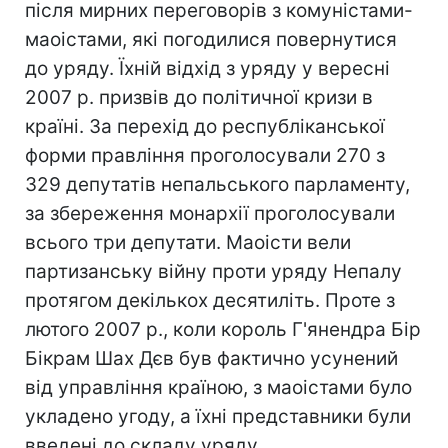
після мирних переговорів з комуністами-
маоістами, які погодилися повернутися
до уряду. Їхній відхід з уряду у вересні
2007 р. призвів до політичної кризи в
країні. За перехід до республіканської
форми правління проголосували 270 з
329 депутатів непальського парламенту,
за збереження монархії проголосували
всього три депутати. Маоісти вели
партизанську війну проти уряду Непалу
протягом декількох десятиліть. Проте з
лютого 2007 р., коли король Г'янендра Бір
Бікрам Шах Дєв був фактично усунений
від управління країною, з маоістами було
укладено угоду, а їхні представники були
введені до складу уряду.