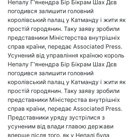
Непалу Г'янендра Бір Бікрам Шах Дєв
погодився залишити головний
королівський палац у Катманду і жити як
простій городянин. Таку заяву зробили
представники Міністерства внутрішніх
справ країни, передає Associated Press.
Усунений від управління країною король
Непалу Г'янендра Бір Бікрам Шах Дєв
погодився залишити головний
королівський палац у Катманду і жити як
простій городянин. Таку заяву зробили
представники Міністерства внутрішніх
справ країни, передає Associated Press.
Представники уряду зустрілися з
усуненим від влади главою держави
вперше після того, як у Непалі була