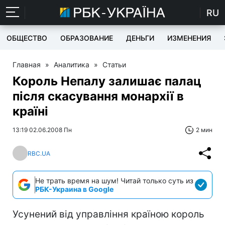
RU
ОБЩЕСТВО
ОБРАЗОВАНИЕ
ДЕНЬГИ
ИЗМЕНЕНИЯ
Главная
»
Аналитика
»
Статьи
Король Непалу залишає палац
після скасування монархії в
країні
13:19 02.06.2008 Пн
2 мин
RBC.UA
Не трать время на шум! Читай только суть из
РБК-Украина в Google
Усунений від управління країною король