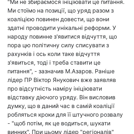
"Ми не збираємося ініціювати це питання.
Ми стоїмо на позиції, що уряд разом з
коаліцією повинен довести, що вони
здатні проводити унікальні реформи. У
народу повинне з'явитися відчуття, що
пора цю політичну силу списувати з
рахунків і ось коли таке відчуття
з'явиться, тоді і треба ставити це
питання", - зазначив М.Азаров. Раніше
лідер ПР Віктор Янукович вже заявляв
про відсутність наміру ініціювати
відставку діючого уряду. Він висловив
думку, що в даний час в самій коаліції
робляться кроки для її штучного розвалу
- "щоб потім, як це водиться, шукати
винних". При цьому лідер "регіоналів"