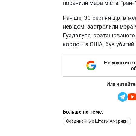
поранили мера міста Гран-
Раніше, 30 серпня ц.р. в м
невідомі застрелили мера м
Гуадалупе, розташованого н
кордоні з США, був убити
Не упустите 
об
Или читайте
Больше по теме:
Соединенные Штаты Америки