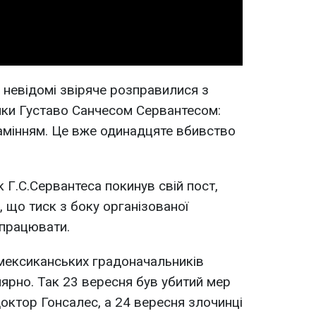
 невідомі звіряче розправилися з
ики Густаво Санчесом Сервантесом:
амінням. Це вже одинадцяте вбивство
 Г.С.Сервантеса покинув свій пост,
 що тиск з боку організованої
 працювати.
мексиканських градоначальників
ярно. Так 23 вересня був убитий мер
доктор Гонсалес, а 24 вересня злочинці