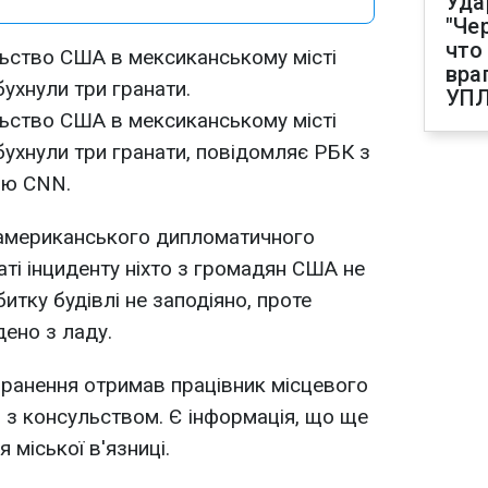
Уда
"Че
что
льство США в мексиканському місті
вра
бухнули три гранати.
УП
льство США в мексиканському місті
бухнули три гранати, повідомляє РБК з
ію CNN.
американського дипломатичного
аті інциденту ніхто з громадян США не
тку будівлі не заподіяно, проте
дено з ладу.
оранення отримав працівник місцевого
 з консульством. Є інформація, що ще
 міської в'язниці.