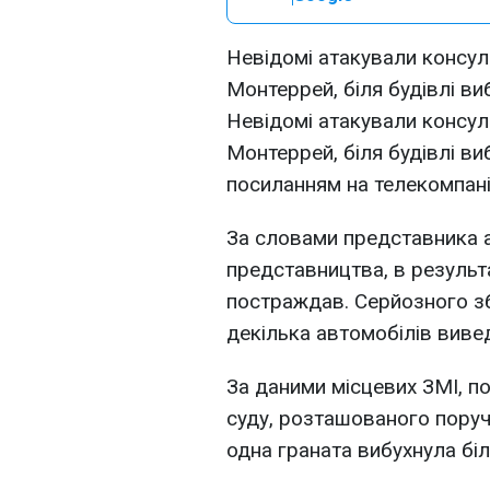
Невідомі атакували консу
Монтеррей, біля будівлі ви
Невідомі атакували консу
Монтеррей, біля будівлі ви
посиланням на телекомпан
За словами представника 
представництва, в результ
постраждав. Серйозного зби
декілька автомобілів виве
За даними місцевих ЗМІ, п
суду, розташованого поруч
одна граната вибухнула біля