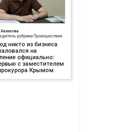
 Акимова
одитель рубрики Происшествия
год никто из бизнеса
жаловался на
ление официально:
ервью с заместителем
прокурора Крымом