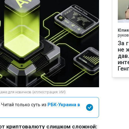
Юлия
руков
За 
не 
дав
инт
Ген
даже для новичков (иллюстрация: ИИ)
 Читай только суть из
РБК-Украина в
ают криптовалюту слишком сложной: