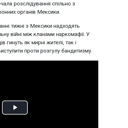
чала розслідування спільно з
онних органів Мексики.
танні тижні з Мексики надходять
ну війні між кланами наркомафії. У
ів гинуть як мирні жителі, так і
виступити проти розгулу бандитизму.
Play
Video