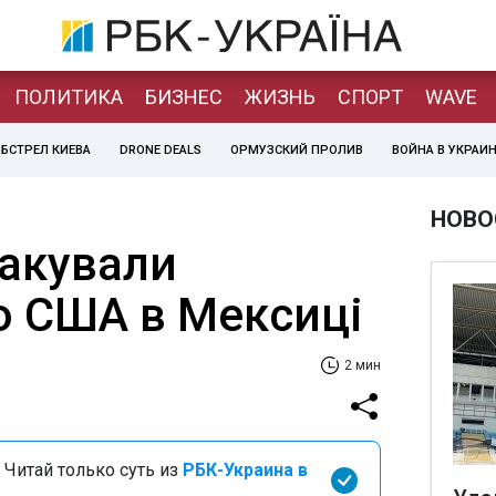
ПОЛИТИКА
БИЗНЕС
ЖИЗНЬ
СПОРТ
WAVE
БСТРЕЛ КИЕВА
DRONE DEALS
ОРМУЗСКИЙ ПРОЛИВ
ВОЙНА В УКРАИ
НОВО
такували
о США в Мексиці
2 мин
 Читай только суть из
РБК-Украина в