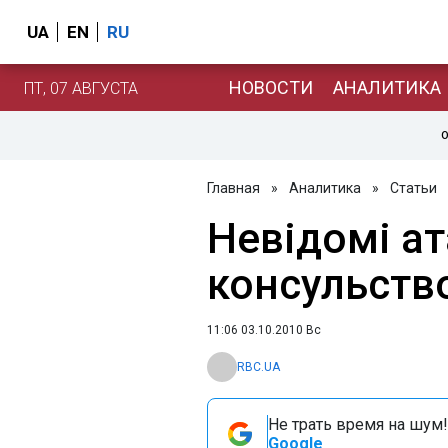
UA
EN
RU
НОВОСТИ
АНАЛИТИКА
ПТ, 07 АВГУСТА
О
Главная
»
Аналитика
»
Статьи
Невідомі а
консульств
11:06 03.10.2010 Вс
RBC.UA
Не трать время на шум!
Google