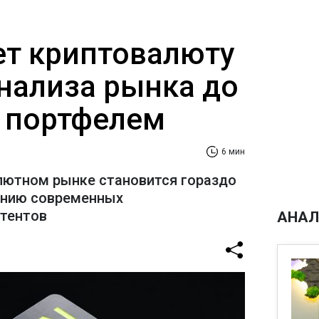
ает криптовалюту
анализа рынка до
 портфелем
6 мин
лютном рынке становится гораздо
ению современных
стентов
АНАЛ