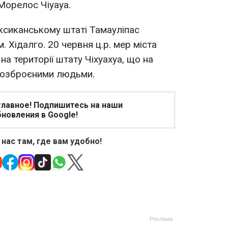
Морелос Чіуауа.
ексиканському штаті Тамауліпас
. Хідалго. 20 червня ц.р. мер міста
а території штату Чіхуахуа, що на
й озброєними людьми.
главное! Подпишитесь на наши
новления в Google!
 нас там, где вам удобно!